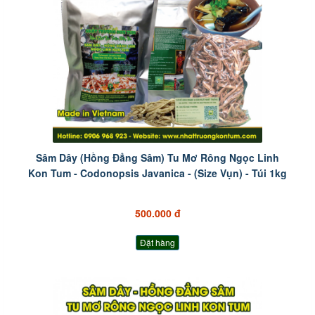
Sâm Dây (Hồng Đẳng Sâm) Tu Mơ Rông Ngọc Linh
Kon Tum - Codonopsis Javanica - (Size Vụn) - Túi 1kg
500.000 đ
Đặt hàng