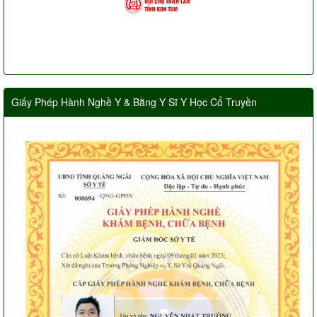
Giấy Phép Hành Nghề Y & Bằng Y Sĩ Y Học Cổ Truyền