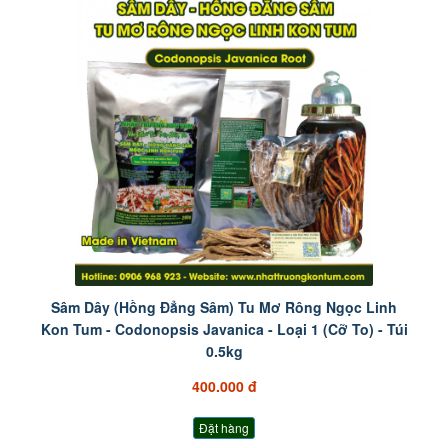
Sâm Dây (Hồng Đẳng Sâm) Tu Mơ Rông Ngọc Linh
Kon Tum - Codonopsis Javanica - Loại 1 (Cỡ To) - Túi
0.5kg
400.000 đ
Đặt hàng