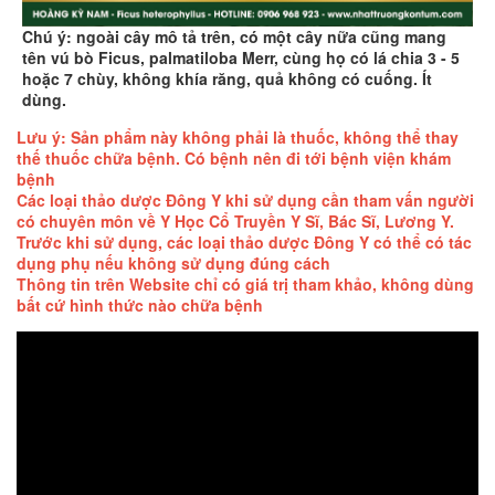
Chú ý: ngoài cây mô tả trên, có một cây nữa cũng mang
tên vú bò Ficus, palmatiloba Merr, cùng họ có lá chia 3 - 5
hoặc 7 chùy, không khía răng, quả không có cuống. Ít
dùng.
Lưu ý: Sản phẩm này không phải là thuốc, không thể thay
thế thuốc chữa bệnh. Có bệnh nên đi tới bệnh viện khám
bệnh
Các loại thảo dược Đông Y khi sử dụng cần tham vấn người
có chuyên môn về Y Học Cổ Truyền Y Sĩ, Bác Sĩ, Lương Y.
Trước khi sử dụng, các loại thảo dược Đông Y có thể có tác
dụng phụ nếu không sử dụng đúng cách
Thông tin trên Website chỉ có giá trị tham khảo, không dùng
bất cứ hình thức nào chữa bệnh