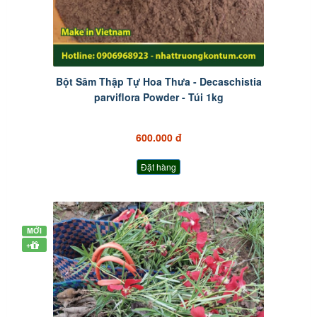
Bột Sâm Thập Tự Hoa Thưa - Decaschistia
parviflora Powder - Túi 1kg
600.000 đ
Đặt hàng
MỚI
+