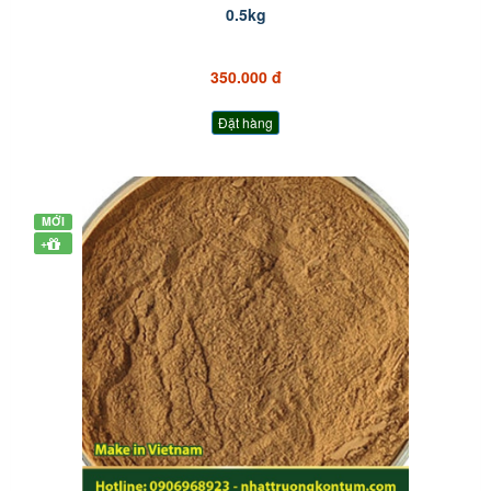
0.5kg
350.000 đ
Đặt hàng
MỚI
+