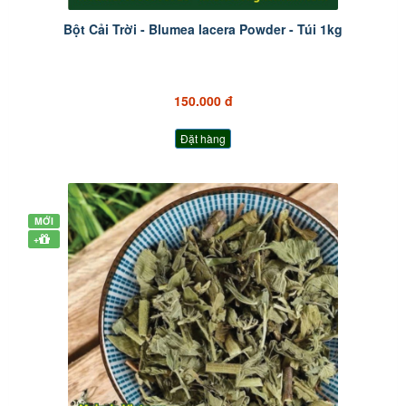
Bột Cải Trời - Blumea lacera Powder - Túi 1kg
150.000 đ
Đặt hàng
MỚI
+