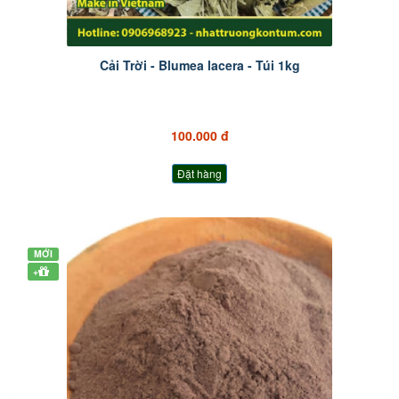
Cải Trời - Blumea lacera - Túi 1kg
100.000 đ
Đặt hàng
MỚI
+