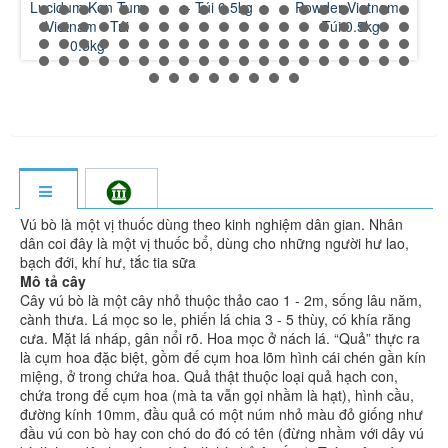
um
Lucidum Kon Tum
- Túi 0.5kg
Powder Vietnam -
V
Vietnam - Túi
Túi 0.5kg
(
0.5kg
Vú bò là một vị thuốc dùng theo kinh nghiệm dân gian. Nhân
dân coi đây là một vị thuốc bổ, dùng cho những người hư lao,
bạch đới, khí hư, tắc tia sữa
Mô tả cây
Cây vú bò là một cây nhỏ thuộc thảo cao 1 - 2m, sống lâu năm,
cành thưa. Lá mọc so le, phiến lá chia 3 - 5 thùy, có khía răng
cưa. Mặt lá nháp, gân nổi rõ. Hoa mọc ở nách lá. “Quả” thực ra
là cụm hoa đặc biệt, gồm đế cụm hoa lõm hình cái chén gần kín
miệng, ở trong chứa hoa. Quả thật thuộc loại quả hạch con,
chứa trong đế cụm hoa (mà ta vẫn gọi nhầm là hạt), hình cầu,
đường kính 10mm, đầu quả có một núm nhỏ màu đỏ giống như
đầu vú con bò hay con chó do đó có tên (đừng nhầm với dây vú