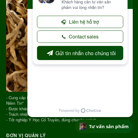
- Cung cấp Dược Liệu từ năm 2013 với Slogan "Vạn Chữ Tín Triệu
Niềm Tin"
- Được khách hàng đánh giá cao và nhận sự tin tưởng
- Trách nhiệm trên từng đơn hàng
- Tốt nghiệp Y Học Cổ Truyền, đúng chuyên ngành
Tư vấn sản phẩm
ĐƠN VỊ QUẢN LÝ