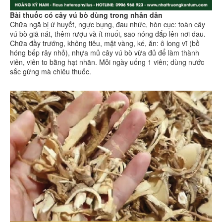
Bài thuốc có cây vú bò dùng trong nhân dân
Chữa ngã bị ứ huyết, ngực bụng, đau nhức, hòn cục: toàn cây
vú bò giã nát, thêm rượu và ít muối, sao nóng đắp lên nơi đau.
Chữa đầy trướng, không tiêu, mặt vàng, ké, ăn: ô long vĩ (bồ
hóng bếp rây nhỏ), nhựa mủ cây vú bò vừa đủ để làm thành
viên, viên to bằng hạt nhãn. Mỗi ngày uống 1 viên; dùng nước
sắc gừng mà chiêu thuốc.