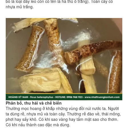
bò là loại dây leo còn có tên là hà thủ ô trắng). Toàn cây có
nhựa mủ trắng.
Phân bố, thu hái và chế biến
Thường mọc hoang ở khắp những vùng đồi núi nước ta. Người
ta dùng rễ, nhựa mủ và toàn cây. Thường rễ đào về, thái mỏng,
phơi hay sấy khô. Có khi sao vàng hay tẩm mật sao cho thơm.
Có khi nấu thành cao đặc mà dùng.