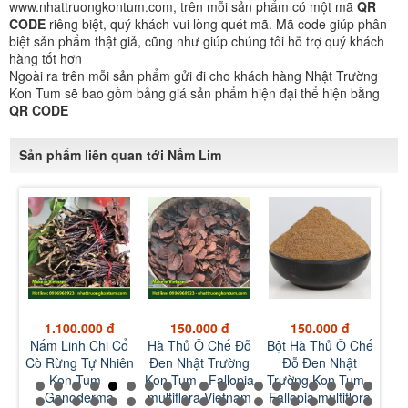
www.nhattruongkontum.com, trên mỗi sản phẩm có một mã
QR
CODE
riêng biệt, quý khách vui lòng quét mã. Mã code giúp phân
biệt sản phẩm thật giả, cũng như giúp chúng tôi hỗ trợ quý khách
hàng tốt hơn
Ngoài ra trên mỗi sản phẩm gửi đi cho khách hàng Nhật Trường
Kon Tum sẽ bao gồm bảng giá sản phẩm hiện đại thể hiện bằng
QR CODE
Sản phẩm liên quan tới Nấm Lim
1.100.000 đ
150.000 đ
150.000 đ
h
Nấm Linh Chi Cổ
Hà Thủ Ô Chế Đỗ
Bột Hà Thủ Ô Chế
Vỏ
n
Cò Rừng Tự Nhiên
Đen Nhật Trường
Đỗ Đen Nhật
Trư
Kon Tum -
Kon Tum - Fallopia
Trường Kon Tum -
Cof
Ganoderma
multiflora Vietnam
Fallopia multiflora
Ca