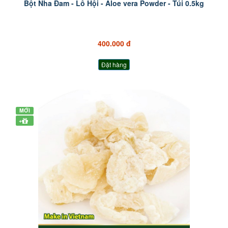
Bột Nha Đam - Lô Hội - Aloe vera Powder - Túi 0.5kg
400.000 đ
Đặt hàng
MỚI
+