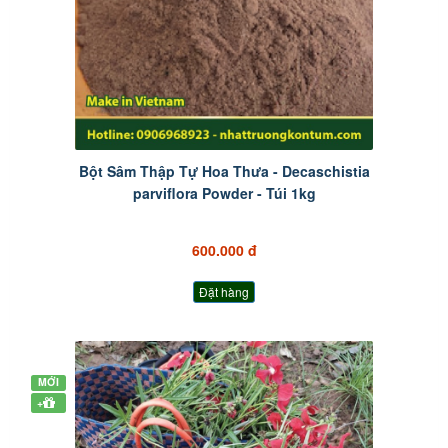
Bột Sâm Thập Tự Hoa Thưa - Decaschistia
parviflora Powder - Túi 1kg
600.000 đ
Đặt hàng
MỚI
+