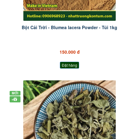
Bột Cải Trời - Blumea lacera Powder - Túi 1kg
150.000 đ
Đặt hàng
MỚI
+