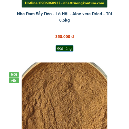
Nha Đam Sấy Dẻo - Lô Hội - Aloe vera Dried - Túi
0.5kg
350.000 đ
Đặt hàng
MỚI
+