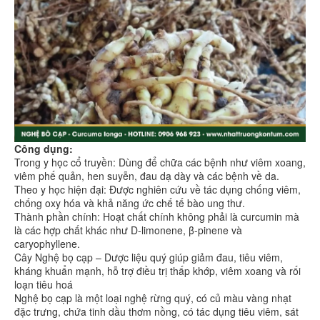
Công dụng:
Trong y học cổ truyền: Dùng để chữa các bệnh như viêm xoang,
viêm phế quản, hen suyễn, đau dạ dày và các bệnh về da.
Theo y học hiện đại: Được nghiên cứu về tác dụng chống viêm,
chống oxy hóa và khả năng ức chế tế bào ung thư.
Thành phần chính: Hoạt chất chính không phải là curcumin mà
là các hợp chất khác như D-limonene, β-pinene và
caryophyllene.
Cây Nghệ bọ cạp – Dược liệu quý giúp giảm đau, tiêu viêm,
kháng khuẩn mạnh, hỗ trợ điều trị thấp khớp, viêm xoang và rối
loạn tiêu hoá
Nghệ bọ cạp là một loại nghệ rừng quý, có củ màu vàng nhạt
đặc trưng, chứa tinh dầu thơm nồng, có tác dụng tiêu viêm, sát