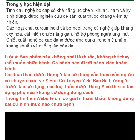
Trong y học hiện đại
Tinh dầu nghệ bọ cạp có khả năng ức chế vi khuẩn, nấm và ký
sinh trùng, được nghiên cứu để sản xuất thuốc kháng viêm tự
nhiên.
Các hoạt chất curcuminoid và borneol trong củ nghệ giúp kháng
oxy hóa, cải thiện chức năng gan, hỗ trợ phòng ngừa ung thư.
Chiết xuất nghệ bọ cạp đang được ứng dụng trong mỹ phẩm
kháng khuẩn và chống lão hóa da.
Lưu ý: Sản phẩm này không phải là thuốc, không thể thay
thế thuốc chữa bệnh. Có bệnh nên đi tới bệnh viện khám
bệnh
Các loại thảo dược Đông Y khi sử dụng cần tham vấn người
có chuyên môn về Y Học Cổ Truyền Y Sĩ, Bác Sĩ, Lương Y.
Trước khi sử dụng, các loại thảo dược Đông Y có thể có tác
dụng phụ nếu không sử dụng đúng cách
Thông tin trên Website chỉ có giá trị tham khảo, không dùng
bất cứ hình thức nào chữa bệnh