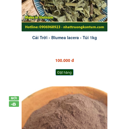
Cải Trời - Blumea lacera - Túi 1kg
100.000 đ
Đặt hàng
MỚI
+