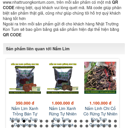
www.nhattruongkontum.com, trên mỗi sản phẩm có một mã
QR
CODE
riêng biệt, quý khách vui lòng quét mã. Mã code giúp phân
biệt sản phẩm thật giả, cũng như giúp chúng tôi hỗ trợ quý khách
hàng tốt hơn
Ngoài ra trên mỗi sản phẩm gửi đi cho khách hàng Nhật Trường
Kon Tum sẽ bao gồm bảng giá sản phẩm hiện đại thể hiện bằng
QR CODE
Sản phẩm liên quan tới Nấm Lim
350.000 đ
1.000.000 đ
1.100.000 đ
 Tu
Nấm Lim Xanh
Nấm Lim Xanh
Nấm Linh Chi Cổ
Hà
c
Trồng Bán Tự
Rừng Tự Nhiên
Cò Rừng Tự Nhiên
Đe
-
Nhiên Kon Tum -
Kon Tum -
Kon Tum -
Kon
s -
Ganoderma
Ganoderma
Ganoderma
mul