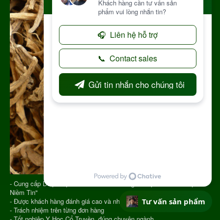
- Cung cấp Dược Liệu từ năm 2013 với Slogan "Vạn Chữ Tín Triệu
Niềm Tin"
- Được khách hàng đánh giá cao và nhận sự tin tưởng
Tư vấn sản phẩm
- Trách nhiệm trên từng đơn hàng
- Tốt nghiệp Y Học Cổ Truyền, đúng chuyên ngành