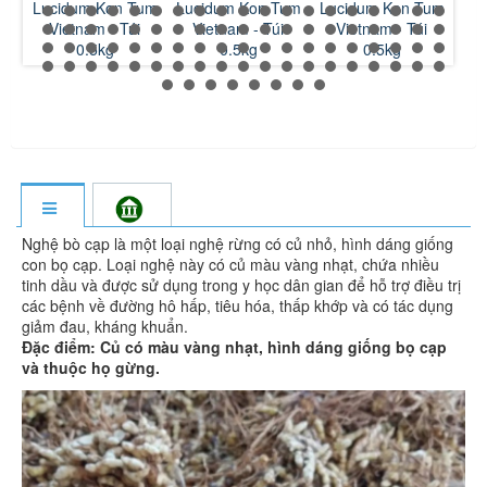
Lucidum Kon Tum
Lucidum Kon Tum
Lucidum Kon Tum
Vietnam - Túi
Vietnam - Túi
Vietnam - Túi
0.5kg
0.5kg
0.5kg
Nghệ bò cạp là một loại nghệ rừng có củ nhỏ, hình dáng giống
con bọ cạp. Loại nghệ này có củ màu vàng nhạt, chứa nhiều
tinh dầu và được sử dụng trong y học dân gian để hỗ trợ điều trị
các bệnh về đường hô hấp, tiêu hóa, thấp khớp và có tác dụng
giảm đau, kháng khuẩn.
Đặc điểm: Củ có màu vàng nhạt, hình dáng giống bọ cạp
và thuộc họ gừng.