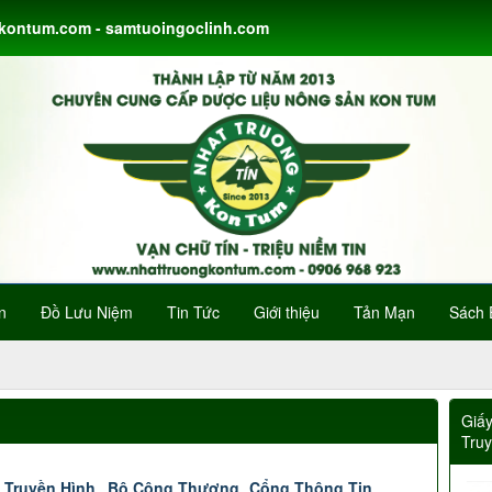
gkontum.com - samtuoingoclinh.com
n
Đồ Lưu Niệm
Tin Tức
Giới thiệu
Tản Mạn
Sách 
Giấ
Tru
 Truyền Hình
Bộ Công Thương
Cổng Thông Tin