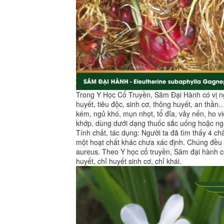
Trong Y Học Cổ Truyền, Sâm Đại Hành có vị ng
huyết, tiêu độc, sinh cơ, thông huyết, an thầ
kém, ngủ khó, mụn nhọt, tổ đỉa, vảy nến, ho 
khớp, dùng dưới dạng thuốc sắc uống hoặc n
Tính chất, tác dụng: Người ta đã tìm thấy 4 chấ
một hoạt chất khác chưa xác định. Chúng đều 
aureus. Theo Y học cổ truyền, Sâm đại hành có
huyết, chỉ huyết sinh cơ, chỉ khái.