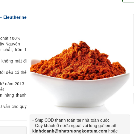
 Eleutherine
 chất 100%
Tây Nguyên
 chất, trên 1
 không mất đi
ôi đều có thể
n từ năm 2013
iết
ận hàng thanh
tư vấn cho quý
- Ship COD thanh toán tại nhà toàn quốc
- Quý khách ở nước ngoài vui lòng gửi email
kinhdoanh@nhattruongkontum.com
hoặc