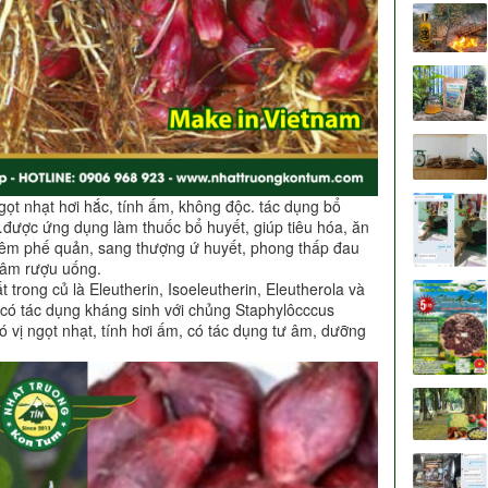
ọt nhạt hơi hắc, tính ấm, không độc. tác dụng bổ
n…được ứng dụng làm thuốc bổ huyết, giúp tiêu hóa, ăn
viêm phế quản, sang thượng ứ huyết, phong thấp đau
gâm rượu uống.
t trong củ là Eleutherin, Isoeleutherin, Eleutherola và
có tác dụng kháng sinh với chủng Staphylôcccus
 vị ngọt nhạt, tính hơi ấm, có tác dụng tư âm, dưỡng