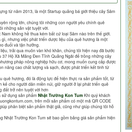
ựng từ năm 2013, là một Startup quảng bá giới thiệu cây Sâm
uyên rộng lớn, chúng tôi những con người yêu chính quê
i những sản vật tuyệt vời.
t Nam không hề thua kém bất cứ loại Sâm nào trên thế giới.
à gì, nhưng việc phát triển dược liệu của quê hương là một
o đuổi và tận hưởng.
c liệu, trải qua muôn vàn khó khăn, chúng tôi hiện nay đã bước
Khu 37 Hộ Xã Măng Đen Tỉnh Quảng Ngãi để trồng những cây
i phương pháp nông nghiệp hữu cơ, mong muốn cung cấp được
n nâng cao chất lượng và sạch, được phát triển kết tinh từ
u quê hương, đó là động lực để hiện thực ra sản phẩm tốt, từ
h kế cho người dân miền núi, giữ người ở lại phát triển quê
 đất trở nên tuyệt vời hơn
ựa sử dụng sản phẩm
Nhật Trường Kon Tum
Khi quý khách
truongkontum.com, trên mỗi sản phẩm có một mã QR CODE
giúp phân biệt sản phẩm thật giả, cũng như giúp chúng tôi hỗ
àng Nhật Trường Kon Tum sẽ bao gồm bảng giá sản phẩm hiện