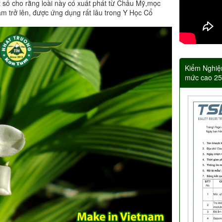
t số cho rằng loài này có xuất phát từ Châu Mỹ,mọc
m trở lên, được ứng dụng rất lâu trong Y Học Cổ
Kiểm Nghiệ
mức cao 2