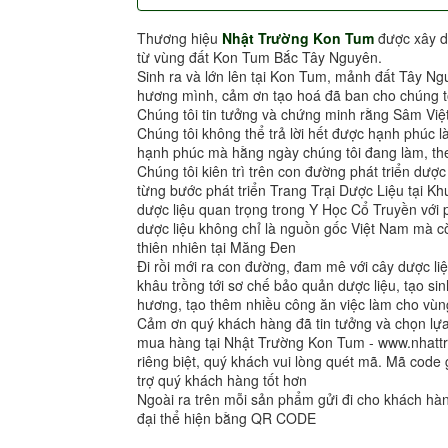
Thương hiệu
Nhật Trường Kon Tum
được xây d
từ vùng đất Kon Tum Bắc Tây Nguyên.
Sinh ra và lớn lên tại Kon Tum, mảnh đất Tây Ng
hương mình, cảm ơn tạo hoá đã ban cho chúng tô
Chúng tôi tin tưởng và chứng minh rằng Sâm Việ
Chúng tôi không thể trả lời hết được hạnh phúc l
hạnh phúc mà hằng ngày chúng tôi đang làm, the
Chúng tôi kiên trì trên con đường phát triển dượ
từng bước phát triển Trang Trại Dược Liệu tại 
dược liệu quan trọng trong Y Học Cổ Truyền vớ
dược liệu không chỉ là nguồn gốc Việt Nam mà cò
thiên nhiên tại Măng Đen
Đi rồi mới ra con đường, đam mê với cây dược liệ
khâu trồng tới sơ chế bảo quản dược liệu, tạo sin
hương, tạo thêm nhiều công ăn việc làm cho vùng
Cảm ơn quý khách hàng đã tin tưởng và chọn l
mua hàng tại Nhật Trường Kon Tum - www.nhat
riêng biệt, quý khách vui lòng quét mã. Mã code 
trợ quý khách hàng tốt hơn
Ngoài ra trên mỗi sản phẩm gửi đi cho khách h
đại thể hiện bằng QR CODE