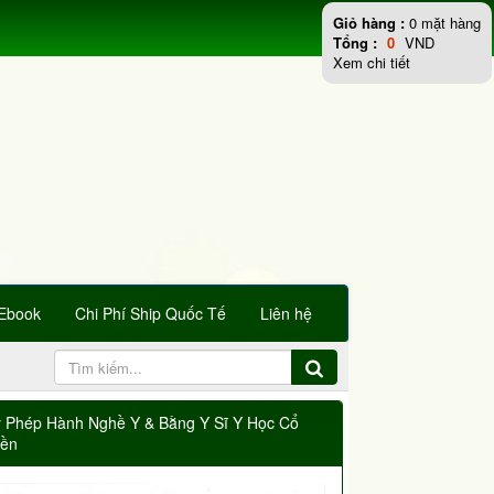
Giỏ hàng :
0
mặt hàng
Tổng :
0
VND
Xem chi tiết
Ebook
Chi Phí Ship Quốc Tế
Liên hệ
y Phép Hành Nghề Y & Bằng Y Sĩ Y Học Cổ
yền