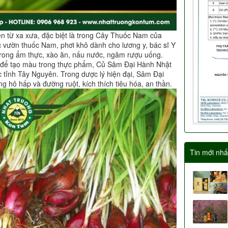
 từ xa xưa, đặc biệt là trong Cây Thuốc Nam của
c vườn thuốc Nam, phơi khô dành cho lương y, bác sĩ Y
trong ẩm thực, xào ăn, nấu nước, ngâm rượu uống.
để tạo màu trong thực phẩm, Củ Sâm Đại Hành Nhật
 tỉnh Tây Nguyên. Trong dược lý hiện đại, Sâm Đại
 hô hấp và đường ruột, kích thích tiêu hóa, an thần.
Tin mới nhấ