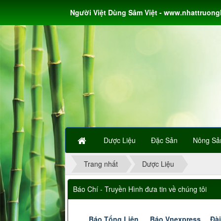
Người Việt Dùng Sâm Việt - www.nhattruon
Dược Liệu
Đặc Sản
Nông Sả
Trang nhất
Dược Liệu
Báo Chí - Truyền Hình đưa tin về chúng tôi
Báo Tổng Liên
Báo Vnexpress
Đài