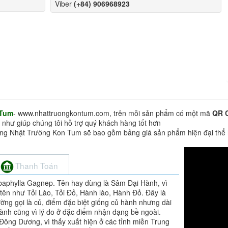
Viber
(+84) 906968923
 Tum
- www.nhattruongkontum.com, trên mỗi sản phẩm có một mã
QR 
 như giúp chúng tôi hỗ trợ quý khách hàng tốt hơn
hàng Nhật Trường Kon Tum sẽ bao gồm bảng giá sản phẩm hiện đại thể
Thanh Toán
baphylla Gagnep. Tên hay dùng là Sâm Đại Hành, vì
tên như Tỏi Lào, Tỏi Đỏ, Hành lào, Hành Đỏ. Đây là
ờng gọi là củ, điểm đặc biệt giống củ hành nhưng dài
ành cũng vì lý do ở đặc điểm nhận dạng bề ngoài.
 Đông Dương, vì thấy xuất hiện ở các tỉnh miền Trung