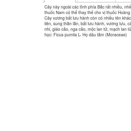
Cây này ngoài các tỉnh phía Bắc rất nhiều, nhiề
thuốc Nam có thể thay thế cho vị thuốc Hoàng
Cây vương bất lưu hành còn có nhiều tên khác 
liên, sung thằn lằn, bất lưu hành, vương lưu, c
nhi, giáo cảo, nga cảo, mộc lan tử, mạch lan tử
học: Ficus pumila L- Họ dâu tằm (Moraceae)