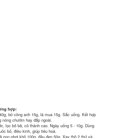
ường hợp:
ổ 40g, bồ công anh 15g, lá mua 15g. Sắc uống. Kết hợp
ng nóng chườm hay đắp ngoài.
ớc, lọc bỏ bã, cô thành cao. Ngày uống 5 - 10g. Dùng
ốc bổ, điều kinh, giúp tiêu hoá.
uả non phơi khô 100g, đậu đen 50g. Xay thô 2 thứ và