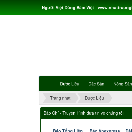
Người Việt Dùng Sâm Việt - www.nhattruon
Dược Liệu
Đặc Sản
Nông Sản
Trang nhất
Dược Liệu
Báo Chí - Truyền Hình đưa tin về chúng tôi
Báo Tổng Liên
Báo Vnexpress
Đài