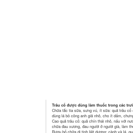
Trâu cổ được dùng làm thuốc trong các tr
Chữa tắc tia sữa, sưng vú, ít sữa: quả trâu c
dùng lá bồ công anh giã nhỏ, cho ít dấm, chư
Cao quả trâu cổ: quả chín thái nhỏ, nấu với nư
chữa đau xương, đau người ở người già, làm thu
Rượu bổ chữa di tinh liệt dương: cành và lá, q