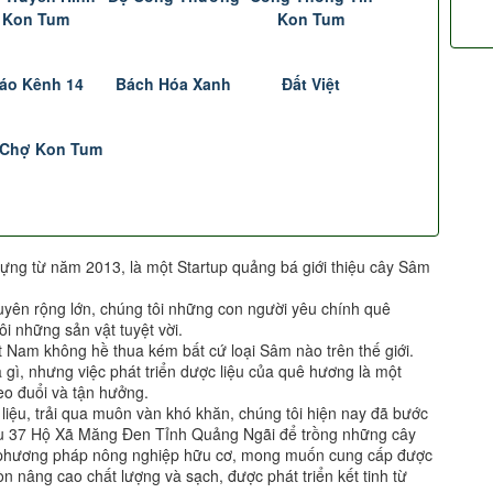
Kon Tum
Kon Tum
áo Kênh 14
Bách Hóa Xanh
Đất Việt
 Chợ Kon Tum
ựng từ năm 2013, là một Startup quảng bá giới thiệu cây Sâm
uyên rộng lớn, chúng tôi những con người yêu chính quê
i những sản vật tuyệt vời.
t Nam không hề thua kém bất cứ loại Sâm nào trên thế giới.
à gì, nhưng việc phát triển dược liệu của quê hương là một
o đuổi và tận hưởng.
c liệu, trải qua muôn vàn khó khăn, chúng tôi hiện nay đã bước
Khu 37 Hộ Xã Măng Đen Tỉnh Quảng Ngãi để trồng những cây
i phương pháp nông nghiệp hữu cơ, mong muốn cung cấp được
n nâng cao chất lượng và sạch, được phát triển kết tinh từ