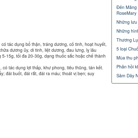
Tum
Ngọc Linh
Kon Tum
 có tác dụng bổ thận, tráng dương, cố tinh, hoạt huyết,
ữa dương ủy, di tinh, liệt dương, đau lưng, lỵ lâu
ng 5-15g, tối đa 20-30g, dạng thuốc sắc hoặc chế thành
Nhân Sâm
, có tác dụng lợi thấp, khư phong, tiêu thũng, tán kết.
đẳng cấp
đái buốt, đái rắt, đái ra máu; thoát vị bẹn; suy
2013