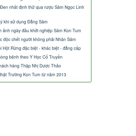
Đến Măng Đen nhất định thử qua rượu Sâm
 RoseMary
Những lưu ý khi sử dụng Đẳng Sâm
Những hình ảnh ngày đầu khởi nghiệp Sâm
Thương Lục độc chết người không phải
5 loại Chuối Hột Rừng đặc biệt - khác biệt -
Mùa thu phòng bệnh theo Y Học Cổ Truyền
Phản hồi khách hàng Thập Nhị Dược Thảo
Sâm Dây Nhật Trường Kon Tum từ năm