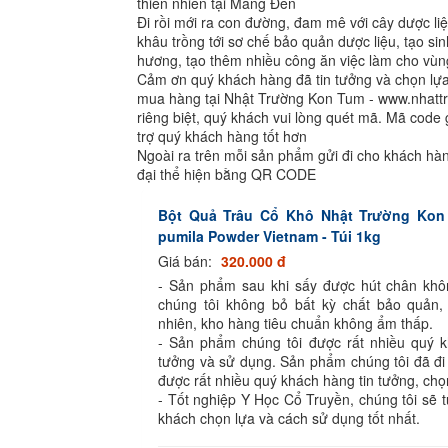
thiên nhiên tại Măng Đen
Đi rồi mới ra con đường, đam mê với cây dược liệ
khâu trồng tới sơ chế bảo quản dược liệu, tạo sin
hương, tạo thêm nhiều công ăn việc làm cho vùng
Cảm ơn quý khách hàng đã tin tưởng và chọn l
mua hàng tại Nhật Trường Kon Tum - www.nhat
riêng biệt, quý khách vui lòng quét mã. Mã code 
trợ quý khách hàng tốt hơn
Ngoài ra trên mỗi sản phẩm gửi đi cho khách h
đại thể hiện bằng QR CODE
Bột Quả Trâu Cổ Khô Nhật Trường Kon
pumila Powder Vietnam - Túi 1kg
Giá bán:
320.000 đ
- Sản phẩm sau khi sấy được hút chân kh
chúng tôi không bỏ bất kỳ chất bảo quản,
nhiên, kho hàng tiêu chuẩn không ẩm thấp.
- Sản phẩm chúng tôi được rất nhiều quý k
tưởng và sử dụng. Sản phẩm chúng tôi đã đi
được rất nhiều quý khách hàng tin tưởng, chọ
- Tốt nghiệp Y Học Cổ Truyền, chúng tôi sẽ 
khách chọn lựa và cách sử dụng tốt nhất.