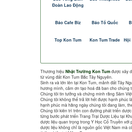
Đoàn Lao Động
Báo Cafe Biz
Báo Tổ Quốc
B
Top Kon Tum
Kon Tum Trade
Hội
Thương hiệu
Nhật Trường Kon Tum
được xây d
từ vùng đất Kon Tum Bắc Tây Nguyên.
Sinh ra và lớn lên tại Kon Tum, mảnh đất Tây Ng
hương mình, cảm ơn tạo hoá đã ban cho chúng tô
Chúng tôi tin tưởng và chứng minh rằng Sâm Việ
Chúng tôi không thể trả lời hết được hạnh phúc l
hạnh phúc mà hằng ngày chúng tôi đang làm, the
Chúng tôi kiên trì trên con đường phát triển dượ
từng bước phát triển Trang Trại Dược Liệu tại 
dược liệu quan trọng trong Y Học Cổ Truyền vớ
dược liệu không chỉ là nguồn gốc Việt Nam mà cò