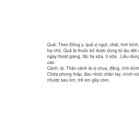
Quả: Theo Đông y, quả vị ngọt, chát, tính bình,
hạ nhũ. Quả là thuốc bổ được dùng từ lâu đời ch
ngày thoát giang, tắc tia sữa, ít sữa. Liều dù
cao.
Cành, lá: Thân cành lá vị chua, đắng, tính bình
Chữa phong thấp, đau nhức chân tay, mình mẩy; 
nhược sau ốm; trẻ em gầy còm.