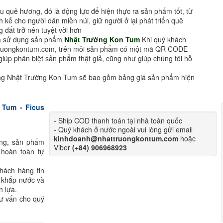
u quê hương, đó là động lực để hiện thực ra sản phẩm tốt, từ
h kế cho người dân miền núi, giữ người ở lại phát triển quê
 đất trở nên tuyệt vời hơn
ựa sử dụng sản phẩm
Nhật Trường Kon Tum
Khi quý khách
truongkontum.com, trên mỗi sản phẩm có một mã QR CODE
giúp phân biệt sản phẩm thật giả, cũng như giúp chúng tôi hỗ
àng Nhật Trường Kon Tum sẽ bao gồm bảng giá sản phẩm hiện
 Tum - Ficus
- Ship COD thanh toán tại nhà toàn quốc
- Quý khách ở nước ngoài vui lòng gửi email
kinhdoanh@nhattruongkontum.com
hoặc
ông, sản phẩm
Viber
(+84) 906968923
 hoàn toàn tự
hách hàng tin
 khắp nước và
n lựa.
tư vấn cho quý