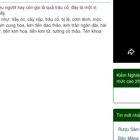
u người hay còn gọi là quả trâu cổ, đây là một vị
 Kỳ
như: Vảy ốc, cây xộp, trâu cổ, bị lệ, cơm lênh, mộc
ấm cung hoa, kim tiễn đao thảo, kim trản ngân đài, hài
, tiễn kim hoa, tiễn kim tử, tường cổ thảo. Tên khoa
Kiểm Nghiệ
mức cao 2
Tin mới nhấ