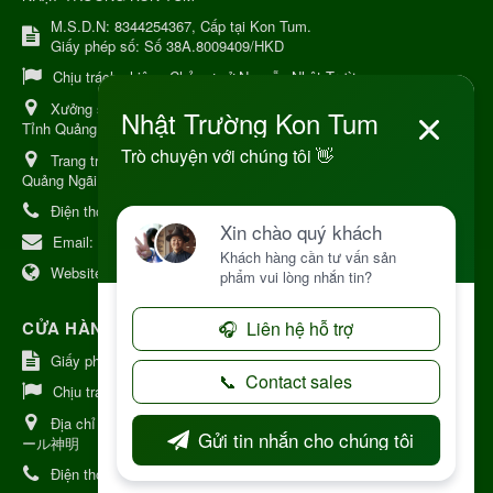
M.S.D.N: 8344254367, Cấp tại Kon Tum.
Giấy phép số: Số 38A.8009409/HKD
Chịu trách nhiệm:
Chủ cơ sở Nguyễn Nhật Trường
Xưởng sản xuất:
34 Lý Thường Kiệt, Tổ 6, Phường Kon Tum,
Tỉnh Quảng Ngải
Trang trại Dược Liệu Hữu Cơ:
Khu 37 Hộ Xã Măng Đen Tỉnh
Quảng Ngãi
Điện thoại:
+84 906968923
Email:
kinhdoanh@nhattruongkontum.com
Website:
https://www.nhattruongkontum.com
CỬA HÀNG GIỚI THIỆU TẠI NHẬT BẢN
Giấy phép số: 080-9475-1379
Chịu trách nhiệm:
MR THƯƠNG
Địa chỉ Nhật Bản:
日本 愛知県刈谷市神明町6丁目308番地 ファミ
ール神明
Điện thoại:
080-9475-1379