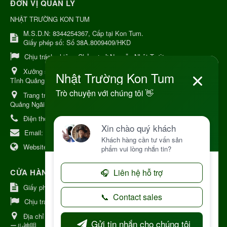
ĐƠN VỊ QUẢN LÝ
NHẬT TRƯỜNG KON TUM
M.S.D.N: 8344254367, Cấp tại Kon Tum.
Giấy phép số: Số 38A.8009409/HKD
Chịu trách nhiệm:
Chủ cơ sở Nguyễn Nhật Trường
Xưởng sản xuất:
34 Lý Thường Kiệt, Tổ 6, Phường Kon Tum,
Tỉnh Quảng Ngải
Trang trại Dược Liệu Hữu Cơ:
Khu 37 Hộ Xã Măng Đen Tỉnh
Quảng Ngãi
Điện thoại:
+84 906968923
Email:
kinhdoanh@nhattruongkontum.com
Website:
https://www.nhattruongkontum.com
CỬA HÀNG GIỚI THIỆU TẠI NHẬT BẢN
Giấy phép số: 080-9475-1379
Chịu trách nhiệm:
MR THƯƠNG
Địa chỉ Nhật Bản:
日本 愛知県刈谷市神明町6丁目308番地 ファミ
ール神明