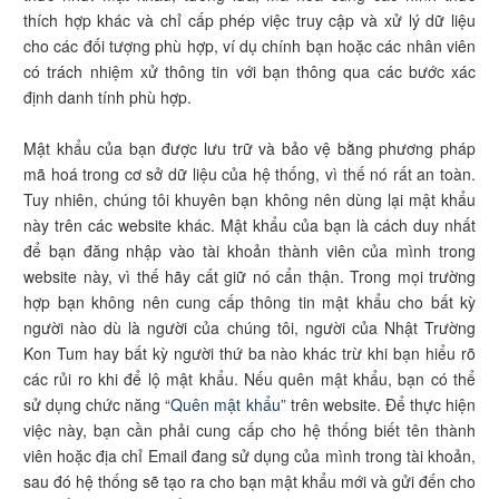
thích hợp khác và chỉ cấp phép việc truy cập và xử lý dữ liệu
cho các đối tượng phù hợp, ví dụ chính bạn hoặc các nhân viên
có trách nhiệm xử thông tin với bạn thông qua các bước xác
định danh tính phù hợp.
Mật khẩu của bạn được lưu trữ và bảo vệ bằng phương pháp
mã hoá trong cơ sở dữ liệu của hệ thống, vì thế nó rất an toàn.
Tuy nhiên, chúng tôi khuyên bạn không nên dùng lại mật khẩu
này trên các website khác. Mật khẩu của bạn là cách duy nhất
để bạn đăng nhập vào tài khoản thành viên của mình trong
website này, vì thế hãy cất giữ nó cẩn thận. Trong mọi trường
hợp bạn không nên cung cấp thông tin mật khẩu cho bất kỳ
người nào dù là người của chúng tôi, người của Nhật Trường
Kon Tum hay bất kỳ người thứ ba nào khác trừ khi bạn hiểu rõ
các rủi ro khi để lộ mật khẩu. Nếu quên mật khẩu, bạn có thể
sử dụng chức năng “
Quên mật khẩu
” trên website. Để thực hiện
việc này, bạn cần phải cung cấp cho hệ thống biết tên thành
viên hoặc địa chỉ Email đang sử dụng của mình trong tài khoản,
sau đó hệ thống sẽ tạo ra cho bạn mật khẩu mới và gửi đến cho