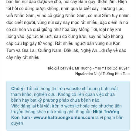
bạn lên núi đào được về cho, nói cây Sâm quý, thơm lắm. Điện
tôi hỏi có dùng được không, nhìn qua là biết cây Thương Lục,
Giả Nhân Sâm, vì nó củ giống Nhân Sâm, có mùi Sâm tuy nhiên
độc chết người, vùng núi cây này mọc rất nhiều, đặc điểm là nó
có cái hoa và quả giống như hoa cây Mồng Tơi, loại này khi
uống vào lập tức tê lưỡi, sau đó cứng lưỡi, suy hô hấp không
cấp cứu kịp gây tử vong. Rất nhiều người dân vùng núi Kon
Tum và Gia Lai, Quảng Nam, Đăk lăk, Nghệ An…đi rẫy về đào
cây này rất nhiều
Tác giả bài viết:
Mr Trường - Y sĩ Y Học Cổ Truyền
Nguồn tin:
Nhật Trường Kon Tum
Chú ý:
Tất cả thông tin trên website chỉ mang tính chất
tham khảo, nghiên cứu. Không có liên quan việc chữa
bệnh hay bất kỳ phương pháp chữa bệnh nào.
Việc đăng lại bài viết trên ở website hoặc các phương tiện
truyền thông khác mà không ghi rõ nguồn
Nhật Trường
Kon Tum - www.nhattruongkontum.com
là vi phạm bản
quyền