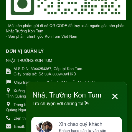
- Mỗi sản phẩm gửi đi có QR CODE để truy xuất nguồn gốc sản phẩm
Nhật Trường Kon Tum
- Sản phẩm chính gốc Kon Tum Việt Nam
ĐƠN VỊ QUẢN LÝ
NHẬT TRƯỜNG KON TUM
M.S.D.N: 8344254367, Cấp tại Kon Tum.
Giấy phép số: Số 38A.8009409/HKD
Chịu trách nhiệm:
Chủ cơ sở Nguyễn Nhật Trường
Xưởng sản xuất:
34 Lý Thường Kiệt, Tổ 6, Phường Kon Tum,
Tỉnh Quảng Ngải
Trang trại Dược Liệu Hữu Cơ:
Khu 37 Hộ Xã Măng Đen Tỉnh
Quảng Ngãi
Điện thoại:
+84 906968923
Email:
kinhdoanh@nhattruongkontum.com