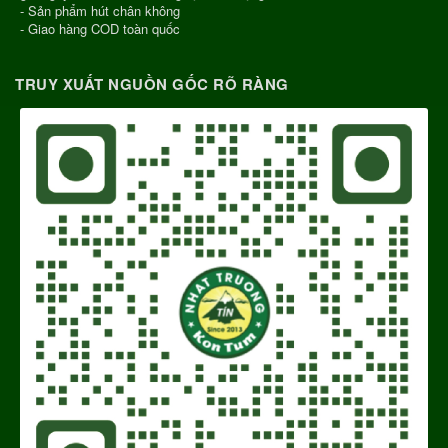
- Sản phẩm hút chân không
- Giao hàng COD toàn quốc
TRUY XUẤT NGUỒN GỐC RÕ RÀNG