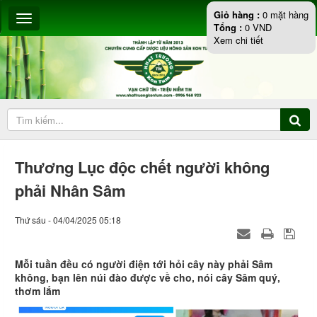
Giỏ hàng :
0
mặt hàng
Tổng :
0
VND
Xem chi tiết
Thương Lục độc chết người không
phải Nhân Sâm
Thứ sáu - 04/04/2025 05:18
Mỗi tuần đều có người điện tới hỏi cây này phải Sâm
không, bạn lên núi đào được về cho, nói cây Sâm quý,
thơm lắm