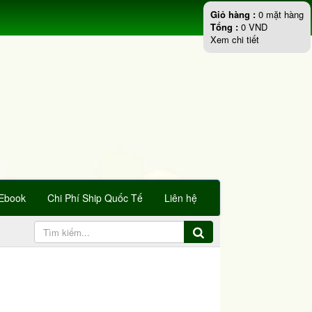
Giỏ hàng :
0
mặt hàng
Tổng :
0
VND
Xem chi tiết
Ebook
Chi Phí Ship Quốc Tế
Liên hệ