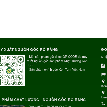
Y XUẤT NGUỒN GỐC RÕ RÀNG
ĐƠ
- Mỗi sản phẩm gửi đi có QR CODE để truy
NH
xuất nguồn gốc sản phẩm Nhật Trường Kon
Tum
- Sản phẩm chính gốc Kon Tum Việt Nam
Kon
Đen
 PHẨM CHẤT LƯỢNG - NGUỒN GỐC RÕ RÀNG
- Xuất xứ Tu Mơ Rông Kon Tum