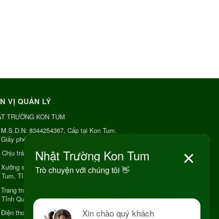
N VỊ QUẢN LÝ
ẬT TRƯỜNG KON TUM
M.S.D.N: 8344254367, Cấp tại Kon Tum.
Giấy phép số: Số 38A.8009409/HKD
Chịu trách nhiệm:
Chủ cơ sở Nguyễn Nhật Trường
Xưởng sản xuất:
34 Lý Thường Kiệt, Tổ 6, Phường
 Tum, Tỉnh Quảng Ngải
Trang trại Dược Liệu Hữu Cơ:
Khu 37 Hộ Xã Măng
 Tỉnh Quảng Ngãi
Điện thoại:
+84 906968923