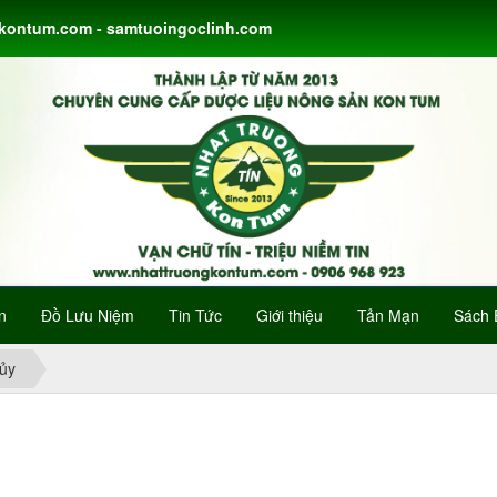
gkontum.com - samtuoingoclinh.com
n
Đồ Lưu Niệm
Tin Tức
Giới thiệu
Tản Mạn
Sách 
ủy