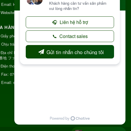
Email:
kinhdoanh@nhattruongkontum.com
Website:
https://www.nhattruongkontum.com
A HÀNG GIỚI THIỆU TẠI NHẬT BẢN
Giấy phép số: 080-9475-1379
Chịu trách nhiệm:
MR THƯƠNG
Địa chỉ Nhật Bản:
日本 愛知県刈谷市神明町6丁目
8番地 ファミール神明
Điện thoại:
080-9475-1379
Fax:
070-9178-7979
Email:
syixl13029@yahoo.co.jp