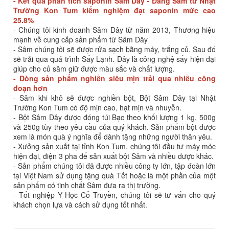
- Kết quả phân tích saponin Sâm Dây - Đảng Sâm từ Nhật
Trường Kon Tum kiểm nghiệm đạt saponin mức cao
25.8%
- Chúng tôi kinh doanh Sâm Dây từ năm 2013, Thương hiệu
mạnh về cung cấp sản phẩm từ Sâm Dây
- Sâm chúng tôi sẽ được rửa sạch bằng máy, trắng củ. Sau đó
sẽ trải qua quá trình Sấy Lạnh. Đây là công nghệ sấy hiện đại
giúp cho củ sâm giữ được màu sắc và chất lượng.
- Dòng sản phẩm nghiền siêu mịn trải qua nhiều công
đoạn hơn
- Sâm khi khô sẽ được nghiền bột, Bột Sâm Dây tại Nhật
Trường Kon Tum có độ mịn cao, hạt mịn và nhuyễn.
- Bột Sâm Dây được đóng túi Bạc theo khối lượng 1 kg, 500g
và 250g tùy theo yêu cầu của quý khách. Sản phẩm bột được
xem là món quà ý nghĩa để dành tặng những người thân yêu.
- Xưởng sản xuất tại tỉnh Kon Tum, chúng tôi đầu tư máy móc
hiện đại, điện 3 pha để sản xuất bột Sâm và nhiều dược khác.
- Sản phẩm chúng tôi đã được nhiều công ty lớn, tập đoàn lớn
tại Việt Nam sử dụng tặng quà Tết hoặc là một phần của một
sản phẩm có tinh chất Sâm đưa ra thị trường.
- Tốt nghiệp Y Học Cổ Truyền, chúng tôi sẽ tư vấn cho quý
khách chọn lựa và cách sử dụng tốt nhất.