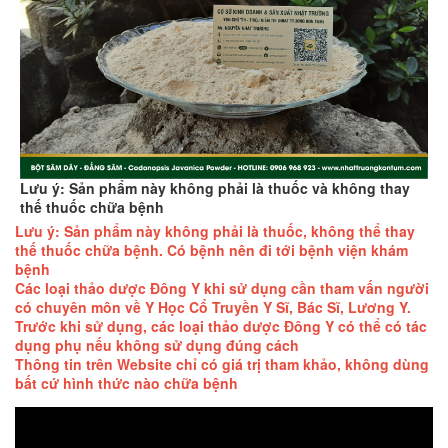
Lưu ý: Sản phẩm này không phải là thuốc và không thay
thế thuốc chữa bệnh
Lưu ý: Sản phẩm này không phải là thuốc, không thể thay
thế thuốc chữa bệnh. Có bệnh nên đi tới bệnh viện khám
bệnh
Các loại thảo dược Đông Y khi sử dụng cần tham vấn người
có chuyên môn về Y Học Cổ Truyền Y Sĩ, Bác Sĩ, Lương Y.
Trước khi sử dụng, các loại thảo dược Đông Y có thể có tác
dụng phụ nếu không sử dụng đúng cách
Thông tin trên Website chỉ có giá trị tham khảo, không dùng
bất cứ hình thức nào chữa bệnh