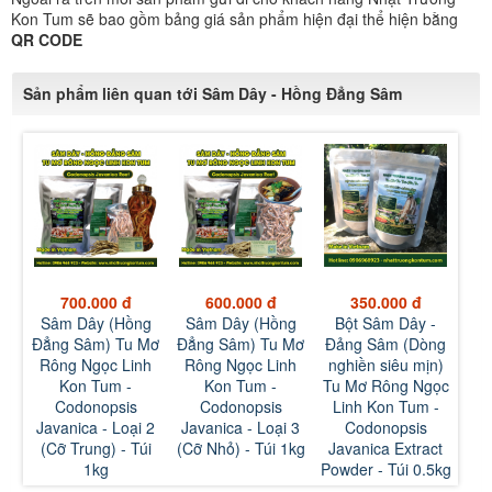
Kon Tum sẽ bao gồm bảng giá sản phẩm hiện đại thể hiện bằng
QR CODE
Sản phẩm liên quan tới Sâm Dây - Hồng Đẳng Sâm
600.000 đ
350.000 đ
180.000 đ
g
Sâm Dây (Hồng
Bột Sâm Dây -
Bột Sâm Dây -
S
Mơ
Đẳng Sâm) Tu Mơ
Đảng Sâm (Dòng
Đảng Sâm (Dòng
Đẳ
h
Rông Ngọc Linh
nghiền siêu mịn)
nghiền siêu mịn)
Rô
Kon Tum -
Tu Mơ Rông Ngọc
Tu Mơ Rông Ngọc
Codonopsis
Linh Kon Tum -
Linh Kon Tum -
 2
Javanica - Loại 3
Codonopsis
Codonopsis
Ja
i
(Cỡ Nhỏ) - Túi 1kg
Javanica Extract
Javanica Extract
V
Powder - Túi 0.5kg
Powder - Túi 250g