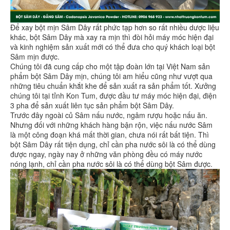
Để xay bột mịn Sâm Dây rất phức tạp hơn so rất nhiều dược liệu
khác, bột Sâm Dây mà xay ra mịn thì đòi hỏi máy móc hiện đại
và kinh nghiệm sản xuất mới có thể đưa cho quý khách loại bột
Sâm mịn được.
Chúng tôi đã cung cấp cho một tập đoàn lớn tại Việt Nam sản
phẩm bột Sâm Dây mịn, chúng tôi am hiểu cũng như vượt qua
những tiêu chuẩn khắt khe để sản xuất ra sản phẩm tốt. Xưởng
chúng tôi tại tỉnh Kon Tum, được đầu tư máy móc hiện đại, điện
3 pha để sản xuất liên tục sản phẩm bột Sâm Dây.
Trước đây ngoài củ Sâm nấu nước, ngâm rượu hoặc nấu ăn.
Nhưng đối với những khách hàng bận rộn, việc nấu nước Sâm
là một công đoạn khá mất thời gian, chưa nói rất bất tiện. Thì
bột Sâm Dây rất tiện dụng, chỉ cần pha nước sôi là có thể dùng
được ngay, ngày nay ở những văn phòng đều có máy nước
nóng lạnh, chỉ cần pha nước sôi là có thể dùng bột Sâm được.