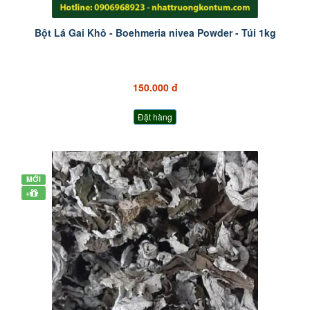
Bột Lá Gai Khô - Boehmeria nivea Powder - Túi 1kg
150.000 đ
Đặt hàng
MỚI
+