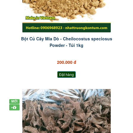
Bột Củ Cây Mía Dò - Cheilocostus speciosus
Powder - Túi 1kg
200.000 đ
Đặt hàng
MỚI
+