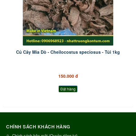
Củ Cây Mía Dò - Cheilocostus speciosus - Túi 1kg
150.000 đ
Đặt hàng
CHÍNH SÁCH KHÁCH HÀNG
Chính sách bảo mật (Quyền riêng tư)