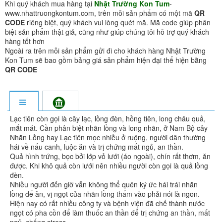
Khi quý khách mua hàng tại
Nhật Trường Kon Tum
-
www.nhattruongkontum.com, trên mỗi sản phẩm có một mã
QR
CODE
riêng biệt, quý khách vui lòng quét mã. Mã code giúp phân
biệt sản phẩm thật giả, cũng như giúp chúng tôi hỗ trợ quý khách
hàng tốt hơn
Ngoài ra trên mỗi sản phẩm gửi đi cho khách hàng Nhật Trường
Kon Tum sẽ bao gồm bảng giá sản phẩm hiện đại thể hiện bằng
QR CODE
Lạc tiên còn gọi là cây lạc, lồng đèn, hồng tiên, long châu quả,
mắt mát. Cần phân biệt nhãn lồng và long nhãn, ở Nam Bộ cây
Nhãn Lồng hay Lạc tiên mọc nhiều ở ruộng, người dân thường
hái về nấu canh, luộc ăn và trị chứng mất ngủ, an thần.
Quả hình trứng, bọc bởi lớp vỏ lưới (áo ngoài), chín rất thơm, ăn
được. Khi khô quả còn lưới nên nhiều người còn gọi là quả lồng
đèn.
Nhiều người đến giờ vẫn không thể quên ký ức hái trái nhãn
lồng để ăn, vị ngọt của nhãn lồng thấm vào phải nói là ngon.
Hiện nay có rất nhiều công ty và bệnh viện đã chế thành nước
ngọt có pha cồn để làm thuốc an thần để trị chứng an thần, mất
ngủ, chống stress.