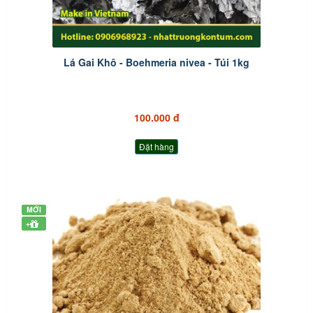
Lá Gai Khô - Boehmeria nivea - Túi 1kg
100.000 đ
Đặt hàng
MỚI
+