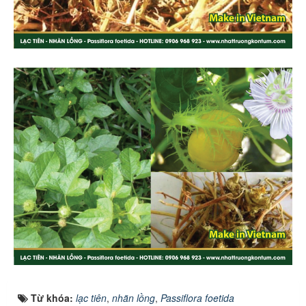
Từ khóa:
lạc tiên
,
nhãn lồng
,
Passiflora foetida