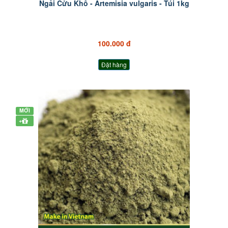
Ngải Cửu Khô - Artemisia vulgaris - Túi 1kg
100.000 đ
Đặt hàng
MỚI
+