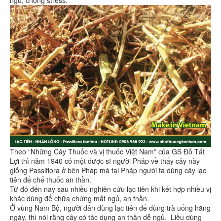
Theo “Những Cây Thuốc và vị thuốc Việt Nam” của GS Đỗ Tất
Lợi thì năm 1940 có một dược sĩ người Pháp về thấy cây này
giống Passiflora ở bên Pháp mà tại Pháp người ta dùng cây lạc
tiên để chế thuốc an thần.
Từ đó đến nay sau nhiều nghiên cứu lạc tiên khi kết hợp nhiều vị
khác dùng để chữa chứng mất ngủ, an thần.
Ở vùng Nam Bộ, người dân dùng lạc tiên để dùng trà uống hằng
ngày, thì nói rằng cây có tác dụng an thần dễ ngủ. Liều dùng