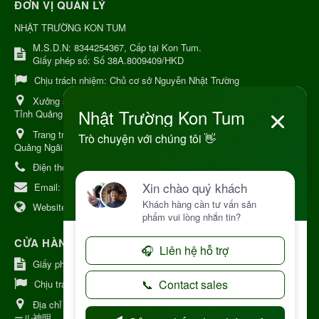
ĐƠN VỊ QUẢN LÝ
NHẬT TRƯỜNG KON TUM
M.S.D.N: 8344254367, Cấp tại Kon Tum.
Giấy phép số: Số 38A.8009409/HKD
Chịu trách nhiệm:
Chủ cơ sở Nguyễn Nhật Trường
Xưởng sản xuất:
34 Lý Thường Kiệt, Tổ 6, Phường Kon Tum,
Tỉnh Quảng Ngải
Trang trại Dược Liệu Hữu Cơ:
Khu 37 Hộ Xã Măng Đen Tỉnh
Quảng Ngãi
Điện thoại:
+84 906968923
Email:
kinhdoanh@nhattruongkontum.com
Website:
https://www.nhattruongkontum.com
CỬA HÀNG GIỚI THIỆU TẠI NHẬT BẢN
Giấy phép số: 080-9475-1379
Chịu trách nhiệm:
MR THƯƠNG
Địa chỉ Nhật Bản:
日本 愛知県刈谷市神明町6丁目308番地 ファミ
ール神明