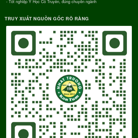
- Tốt nghiệp Y Học Cổ Truyền, đúng chuyên ngành
TRUY XUẤT NGUỒN GỐC RÕ RÀNG