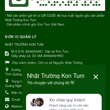
- Mỗi sản phẩm gửi đi có QR CODE để truy xuất nguồn gốc sản phẩm
Nhật Trường Kon Tum
- Sản phẩm chính gốc Kon Tum Việt Nam
ĐƠN VỊ QUẢN LÝ
NHẬT TRƯỜNG KON TUM
M.S.D.N: 8344254367, Cấp tại Kon Tum.
Giấy phép số: Số 38A.8009409/HKD
Chịu trách nhiệm:
Chủ cơ sở Nguyễn Nhật Trường
Xưởng sản xuất:
34 Lý Thường Kiệt, Tổ 6, Phường Kon Tum,
Tỉnh Quảng Ngải
Trang trại Dược Liệu Hữu Cơ:
Khu 37 Hộ Xã Măng Đen Tỉnh
Quảng Ngãi
Điện thoại:
+84 906968923
Email:
kinhdoanh@nhattruongkontum.com
Website:
https://www.nhattruongkontum.com