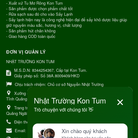
- Xuất xứ Tu Mơ Rông Kon Tum
- Sản phẩm được chọn phẩm chất tốt
- Rửa sạch sau đó cho vào Sấy Lạnh
- Sấy lạnh hiện nay là công nghệ hiện đại để sấy khô dược liệu giúp
giữ nguyên màu sắc, hương vị, chất lượng
- Sản phẩm hút chân không
- Giao hàng COD toàn quốc
ĐƠN VỊ QUẢN LÝ
NHẬT TRƯỜNG KON TUM
M.S.D.N: 8344254367, Cấp tại Kon Tum.
Giấy phép số: Số 38A.8009409/HKD
Chịu trách nhiệm:
Chủ cơ sở Nguyễn Nhật Trường
Xưởng sản xuất:
34 Lý Thường Kiệt, Tổ 6, Phường Kon Tum,
Tỉnh Quảng Ngải
Trang trại Dược Liệu Hữu Cơ:
Khu 37 Hộ Xã Măng Đen Tỉnh
Quảng Ngãi
Điện thoại:
+84 906968923
Email:
kinhdoanh@nhattruongkontum.com