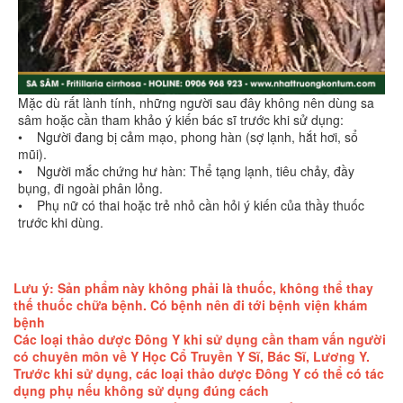
Mặc dù rất lành tính, những người sau đây không nên dùng sa
sâm hoặc cần tham khảo ý kiến bác sĩ trước khi sử dụng:
• Người đang bị cảm mạo, phong hàn (sợ lạnh, hắt hơi, sổ
mũi).
• Người mắc chứng hư hàn: Thể tạng lạnh, tiêu chảy, đầy
bụng, đi ngoài phân lỏng.
• Phụ nữ có thai hoặc trẻ nhỏ cần hỏi ý kiến của thầy thuốc
trước khi dùng.
Lưu ý: Sản phẩm này không phải là thuốc, không thể thay
thế thuốc chữa bệnh. Có bệnh nên đi tới bệnh viện khám
bệnh
Các loại thảo dược Đông Y khi sử dụng cần tham vấn người
có chuyên môn về Y Học Cổ Truyền Y Sĩ, Bác Sĩ, Lương Y.
Trước khi sử dụng, các loại thảo dược Đông Y có thể có tác
dụng phụ nếu không sử dụng đúng cách