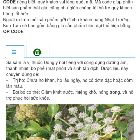
CODE
riêng biệt, quý khách vui lòng quét mã. Mã code giúp phân
biệt sản phẩm thật giả, cũng như giúp chúng tôi hỗ trợ quý khách
hàng tốt hơn
Ngoài ra trên mỗi sản phẩm gửi đi cho khách hàng Nhật Trường
Kon Tum sẽ bao gồm bảng giá sản phẩm hiện đại thể hiện bằng
QR CODE
Sa sâm là vị thuốc Đông y nổi tiếng với công dụng dưỡng âm,
thanh nhiệt, bổ phế (mát phổi) và sinh tân dịch. Dược liệu này
chuyên dùng để:
• Trị ho: Chữa ho khan, ho lâu ngày, ho có đờm đặc hoặc đờm
lẫn máu.
• Bồi bổ cơ thể: Giảm khát nước, miệng khô, nóng trong, và hỗ
trợ phục hồi sức khỏe.