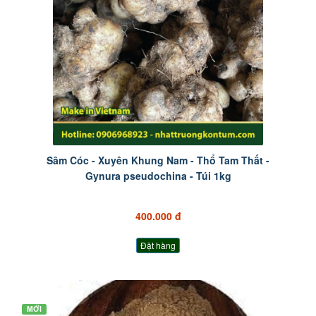
Sâm Cóc - Xuyên Khung Nam - Thổ Tam Thất -
Gynura pseudochina - Túi 1kg
400.000 đ
Đặt hàng
MỚI