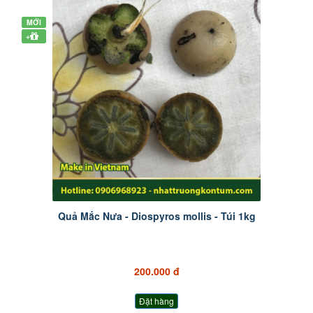
MỚI
+
Quả Mắc Nưa - Diospyros mollis - Túi 1kg
200.000 đ
Đặt hàng