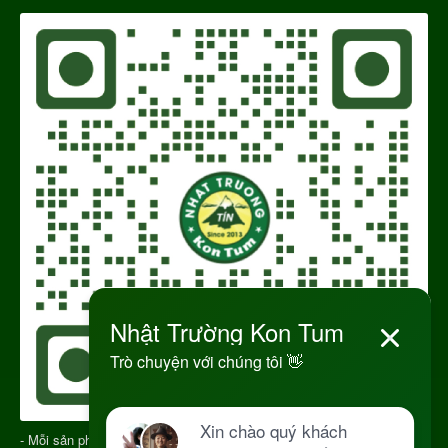
- Mỗi sản phẩm gửi đi có QR CODE để truy xuất nguồn gốc sản phẩm