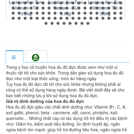
um
Lucidum Kon Tum
Lucidum Kon Tum
- Túi 0.5kg
Pow
Vietnam - Túi
Vietnam - Túi
0.5kg
0.5kg
Trong y học cổ truyền hoa đu đủ đực được xem như một vị
thuốc rất tốt cho sức khỏe. Trong dân gian sử dụng hoa đu đủ
đực như một loại thức uống, món ăn hàng ngày.
Tuy hoa đu đủ đực rất tốt cho sức khỏe nhưng không phải ai
cũng có thể sử dụng hàng ngày được. Bài viết dưới đây sẽ cho
bạn biết những lưu ý khi sử dụng hoa đu đủ đực.
Giá trị dinh dưỡng của hoa đu đủ đực
Hoa đu đủ đực giàu các chất dinh dưỡng như: Vitamin B1, C, A,
axit gallic, phenol, beta - carotene, sắt, canxi, photpho, kali,
quercetin… Những chất này có tác dụng hỗ trợ điều trị các bệnh
như: Giảm ho, kiểm soát tiểu đường, ổn định huyết áp, ngăn
ngừa bệnh tim mạch, giúp hỗ trợ đường tiêu hóa, ngăn ngừa hỗ