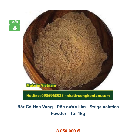
MỚI
+
Bột Cỏ Hoa Vàng - Độc cước kim - Striga asiatica
Powder - Túi 1kg
3.050.000 đ