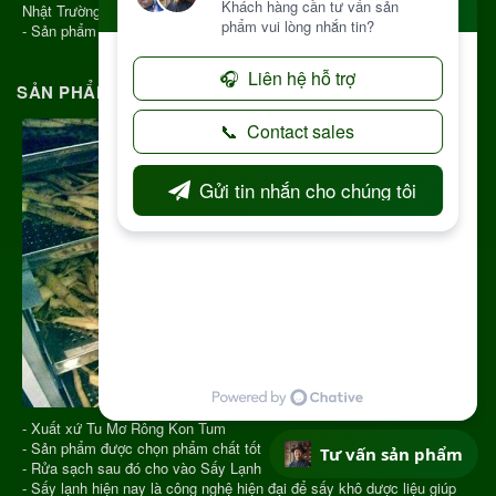
Nhật Trường Kon Tum
- Sản phẩm chính gốc Kon Tum Việt Nam
SẢN PHẨM CHẤT LƯỢNG - NGUỒN GỐC RÕ RÀNG
- Xuất xứ Tu Mơ Rông Kon Tum
- Sản phẩm được chọn phẩm chất tốt
Tư vấn sản phẩm
- Rửa sạch sau đó cho vào Sấy Lạnh
- Sấy lạnh hiện nay là công nghệ hiện đại để sấy khô dược liệu giúp