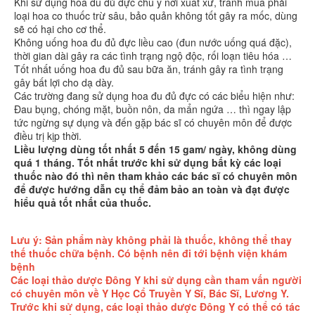
Khi sử dụng hoa đu đủ đực chú ý nơi xuất xứ, tránh mua phải
loại hoa co thuốc trừ sâu, bảo quản không tốt gây ra mốc, dùng
sẽ có hại cho cơ thể.
Không uống hoa đu đủ đực liều cao (đun nước uống quá đặc),
thời gian dài gây ra các tình trạng ngộ độc, rối loạn tiêu hóa …
Tốt nhất uống hoa đu đủ sau bữa ăn, tránh gây ra tình trạng
gây bất lợi cho dạ dày.
Các trường đang sử dụng hoa đu đủ đực có các biểu hiện như:
Đau bụng, chóng mặt, buồn nôn, da mẩn ngứa … thì ngay lập
tức ngừng sự dụng và đến gặp bác sĩ có chuyên môn để được
điều trị kịp thời.
Liều lượng dùng tốt nhất 5 đến 15 gam/ ngày, không dùng
quá 1 tháng. Tốt nhất trước khi sử dụng bất kỳ các loại
thuốc nào đó thì nên tham khảo các bác sĩ có chuyên môn
để được hướng dẫn cụ thể đảm bảo an toàn và đạt được
hiểu quả tốt nhất của thuốc.
Lưu ý: Sản phẩm này không phải là thuốc, không thể thay
thế thuốc chữa bệnh. Có bệnh nên đi tới bệnh viện khám
bệnh
Các loại thảo dược Đông Y khi sử dụng cần tham vấn người
có chuyên môn về Y Học Cổ Truyền Y Sĩ, Bác Sĩ, Lương Y.
Trước khi sử dụng, các loại thảo dược Đông Y có thể có tác