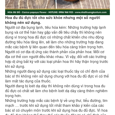
Hoa đu đủ đực tốt cho sức khỏe nhưng một số người
không nên sử dụng.
Người cơ địa bụng lạnh, tiêu hóa kém: Những trường hợp lạnh
bụng và cơ thể hàn hay gặp vấn đề tiêu chảy thì không nên
dùng vì trong hoa đủ đực có những chất khiến cho nhu động
đường tiêu hóa tăng lên, sẽ làm cho những trường hợp đang
mắc các bệnh lý liên quan đến tiêu hóa càng trầm trọng hơn.
Người có cơ địa dị ứng các thành phần của phấn hoa: Mỗi cơ
địa cơ thể con người đều khác nhau. Vì vậy, đối với các trường
hợp dị ứng bất kỳ với các loại phấn hoa thì hãy thận trọng trước
khi sử dụng.
Những người đang sử dụng các loại thuốc tây có chỉ định của
bác sĩ thì không nên sử dụng chung với hoa đu đủ đực vì có thể
làm mất tác dụng của thuốc.
Người đang bị loét dạ dày thì không nên dùng vì trong hoa đu
đủ đực có chất sẽ làm cho bệnh loét dạ dày càng thêm nghiêm
trọng hơn.
Những trường hợp mắc các bệnh lý về ung thư, tiểu đường, tim
mạch … trước khi sử dụng tốt nhất tham khảo ý kiến của các
bác sĩ có chuyên môn trước khi sử dụng hoa đu đủ đực. Vì hoa
đu đủ đực không thể thay thế các thuốc đặc trị có chỉ định của