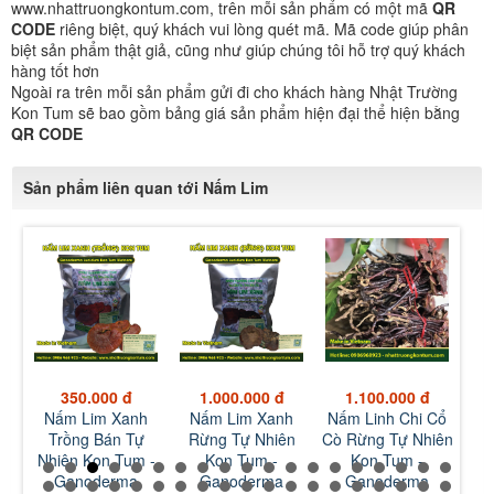
www.nhattruongkontum.com, trên mỗi sản phẩm có một mã
QR
CODE
riêng biệt, quý khách vui lòng quét mã. Mã code giúp phân
biệt sản phẩm thật giả, cũng như giúp chúng tôi hỗ trợ quý khách
hàng tốt hơn
Ngoài ra trên mỗi sản phẩm gửi đi cho khách hàng Nhật Trường
Kon Tum sẽ bao gồm bảng giá sản phẩm hiện đại thể hiện bằng
QR CODE
Sản phẩm liên quan tới Nấm Lim
1.000.000 đ
1.100.000 đ
150.000 đ
h
Nấm Lim Xanh
Nấm Linh Chi Cổ
Hà Thủ Ô Chế Đỗ
Bột
Rừng Tự Nhiên
Cò Rừng Tự Nhiên
Đen Nhật Trường
 -
Kon Tum -
Kon Tum -
Kon Tum - Fallopia
Trư
Ganoderma
Ganoderma
multiflora Vietnam
Fal