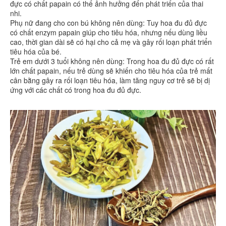
đực có chất papain có thể ảnh hưởng đến phát triển của thai
nhi.
Phụ nữ đang cho con bú không nên dùng: Tuy hoa đu đủ đực
có chất enzym papain giúp cho tiêu hóa, nhưng nếu dùng liều
cao, thời gian dài sẽ có hại cho cả mẹ và gây rối loạn phát triển
tiêu hóa của bé.
Trẻ em dưới 3 tuổi không nên dùng: Trong hoa đu đủ đực có rất
lớn chất papain, nếu trẻ dùng sẽ khiến cho tiêu hóa của trẻ mất
cân bằng gây ra rối loạn tiêu hóa, làm tăng nguy cơ trẻ sẽ bị dị
ứng với các chất có trong hoa đu đủ đực.