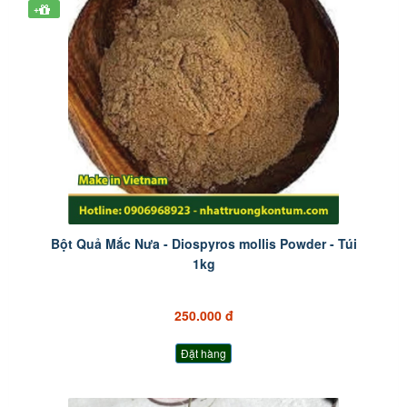
+
Bột Quả Mắc Nưa - Diospyros mollis Powder - Túi
1kg
250.000 đ
Đặt hàng