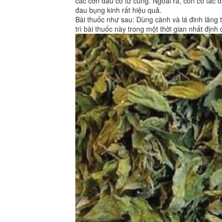
các cơn đau cổ tử cung. Ngoài ra, còn có tác dụ
đau bụng kinh rất hiệu quả.
Bài thuốc như sau: Dùng cành và lá đinh lăng
trì bài thuốc này trong một thời gian nhất định