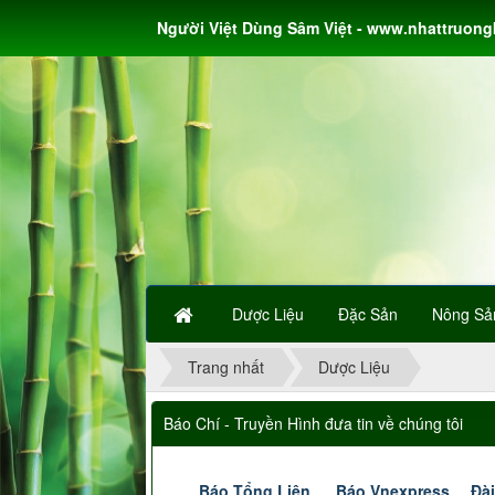
Người Việt Dùng Sâm Việt - www.nhattruon
Dược Liệu
Đặc Sản
Nông Sả
Trang nhất
Dược Liệu
Báo Chí - Truyền Hình đưa tin về chúng tôi
Báo Tổng Liên
Báo Vnexpress
Đài