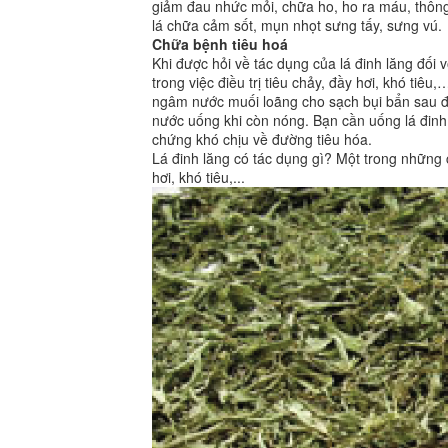
giảm đau nhức mỏi, chữa ho, ho ra máu, thông ti
lá chữa cảm sốt, mụn nhọt sưng tấy, sưng vú.
Chữa bệnh tiêu hoá
Khi được hỏi về tác dụng của lá đinh lăng đối vớ
trong việc điều trị tiêu chảy, đầy hơi, khó ti
ngâm nước muối loãng cho sạch bụi bẩn sau đó
nước uống khi còn nóng. Bạn cần uống lá đinh lă
chứng khó chịu về đường tiêu hóa.
Lá đinh lăng có tác dụng gì? Một trong những c
hơi, khó tiêu,...