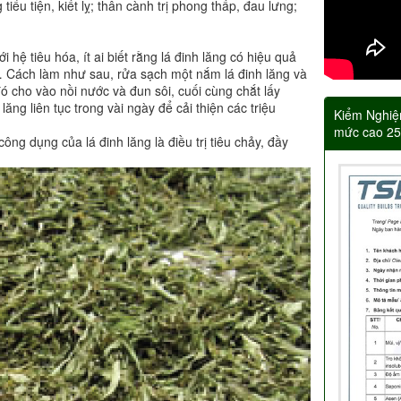
ểu tiện, kiết lỵ; thân cành trị phong thấp, đau lưng;
i hệ tiêu hóa, ít ai biết rằng lá đinh lăng có hiệu quả
êu,… Cách làm như sau, rửa sạch một nắm lá đinh lăng và
 cho vào nồi nước và đun sôi, cuối cùng chắt lấy
ng liên tục trong vài ngày để cải thiện các triệu
Kiểm Nghiệ
mức cao 2
ông dụng của lá đinh lăng là điều trị tiêu chảy, đầy