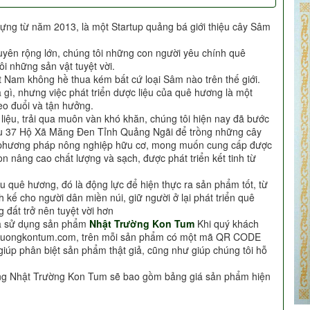
ựng từ năm 2013, là một Startup quảng bá giới thiệu cây Sâm
uyên rộng lớn, chúng tôi những con người yêu chính quê
i những sản vật tuyệt vời.
t Nam không hề thua kém bất cứ loại Sâm nào trên thế giới.
à gì, nhưng việc phát triển dược liệu của quê hương là một
o đuổi và tận hưởng.
c liệu, trải qua muôn vàn khó khăn, chúng tôi hiện nay đã bước
Khu 37 Hộ Xã Măng Đen Tỉnh Quảng Ngãi để trồng những cây
i phương pháp nông nghiệp hữu cơ, mong muốn cung cấp được
n nâng cao chất lượng và sạch, được phát triển kết tinh từ
u quê hương, đó là động lực để hiện thực ra sản phẩm tốt, từ
h kế cho người dân miền núi, giữ người ở lại phát triển quê
 đất trở nên tuyệt vời hơn
ựa sử dụng sản phẩm
Nhật Trường Kon Tum
Khi quý khách
truongkontum.com, trên mỗi sản phẩm có một mã QR CODE
giúp phân biệt sản phẩm thật giả, cũng như giúp chúng tôi hỗ
àng Nhật Trường Kon Tum sẽ bao gồm bảng giá sản phẩm hiện