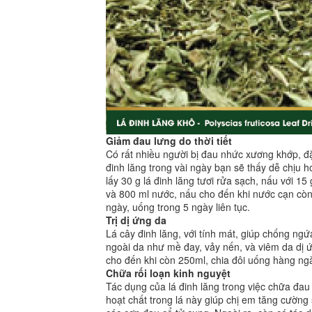
Giảm đau lưng do thời tiết
Có rất nhiều người bị đau nhức xương khớp, đặc 
đinh lăng trong vài ngày bạn sẽ thấy dễ chịu h
lấy 30 g lá đinh lăng tươi rửa sạch, nấu với 15
và 800 ml nước, nấu cho đến khi nước cạn còn 
ngày, uống trong 5 ngày liên tục.
Trị dị ứng da
Lá cây đinh lăng, với tính mát, giúp chống ngứa
ngoài da như mề đay, vảy nến, và viêm da dị 
cho đến khi còn 250ml, chia đôi uống hàng ngày
Chữa rối loạn kinh nguyệt
Tác dụng của lá đinh lăng trong việc chữa đau 
hoạt chất trong lá này giúp chị em tăng cường