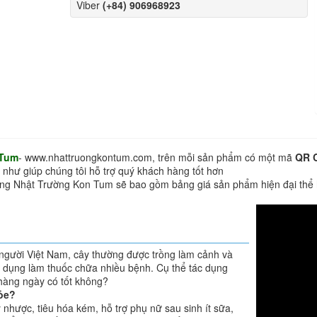
Viber
(+84) 906968923
 Tum
- www.nhattruongkontum.com, trên mỗi sản phẩm có một mã
QR 
 như giúp chúng tôi hỗ trợ quý khách hàng tốt hơn
hàng Nhật Trường Kon Tum sẽ bao gồm bảng giá sản phẩm hiện đại thể
u người Việt Nam, cây thường được trồng làm cảnh và
ử dụng làm thuốc chữa nhiều bệnh. Cụ thể tác dụng
 hàng ngày có tốt không?
hỏe?
y nhược, tiêu hóa kém, hỗ trợ phụ nữ sau sinh ít sữa,