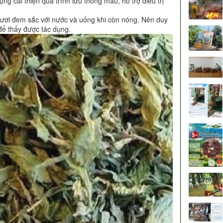
ng cải thiện quá trình lưu thông máu, hỗ trợ điều trị
 tươi đem sắc với nước và uống khi còn nóng. Nên duy
 để thấy được tác dụng.