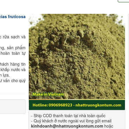
ias fruticosa
c rửa sạch và
ông, sản phẩm
 hoàn toàn tự
hách hàng tin
 khắp nước và
n lựa.
tư vấn cho quý
- Ship COD thanh toán tại nhà toàn quốc
- Quý khách ở nước ngoài vui lòng gửi email
kinhdoanh@nhattruongkontum.com
hoặc