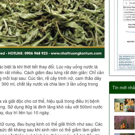
biệt là khi thời tiết thay đổi. Lúc này uống nước lá
ơn rất nhiều. Cách giảm đau lưng rất đơn giản: Chỉ cần
 g mỗi loại sau: Cúc tần, rễ cây trinh nữ, cam thảo dây
300 ml, chắt lấy nước và chia làm 3 lần uống trong
Tin mới nhấ
 và giải độc cho cơ thể, hiệu quả trong điều trị bệnh
ứng. Sử dụng 80g lá đinh lăng khô nấu với 500ml nước
, duy trì liên tục 10 ngày.
tử cung, đau bụng kinh có thể giải thích như sau: Các
 sức đề kháng sau khi sinh nên có thể giảm làm giảm