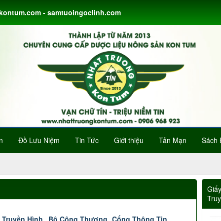
gkontum.com - samtuoingoclinh.com
n
Đồ Lưu Niệm
Tin Tức
Giới thiệu
Tản Mạn
Sách 
Giấ
Tru
 Truyền Hình
Bộ Công Thương
Cổng Thông Tin