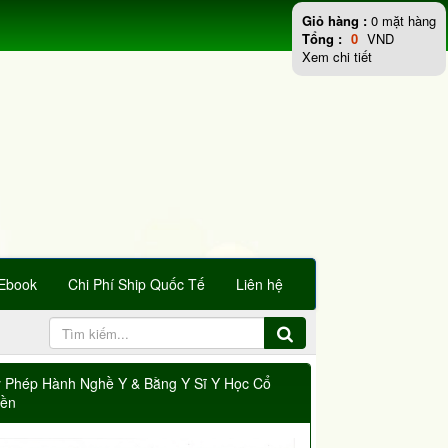
Giỏ hàng :
0
mặt hàng
Tổng :
0
VND
Xem chi tiết
Ebook
Chi Phí Ship Quốc Tế
Liên hệ
y Phép Hành Nghề Y & Bằng Y Sĩ Y Học Cổ
yền