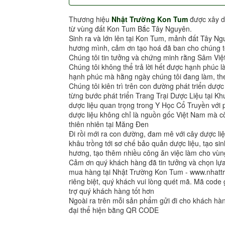
Thương hiệu
Nhật Trường Kon Tum
được xây d
từ vùng đất Kon Tum Bắc Tây Nguyên.
Sinh ra và lớn lên tại Kon Tum, mảnh đất Tây Ng
hương mình, cảm ơn tạo hoá đã ban cho chúng tô
Chúng tôi tin tưởng và chứng minh rằng Sâm Việ
Chúng tôi không thể trả lời hết được hạnh phúc l
hạnh phúc mà hằng ngày chúng tôi đang làm, the
Chúng tôi kiên trì trên con đường phát triển dượ
từng bước phát triển Trang Trại Dược Liệu tại 
dược liệu quan trọng trong Y Học Cổ Truyền vớ
dược liệu không chỉ là nguồn gốc Việt Nam mà cò
thiên nhiên tại Măng Đen
Đi rồi mới ra con đường, đam mê với cây dược liệ
khâu trồng tới sơ chế bảo quản dược liệu, tạo sin
hương, tạo thêm nhiều công ăn việc làm cho vùng
Cảm ơn quý khách hàng đã tin tưởng và chọn l
mua hàng tại Nhật Trường Kon Tum - www.nhat
riêng biệt, quý khách vui lòng quét mã. Mã code 
trợ quý khách hàng tốt hơn
Ngoài ra trên mỗi sản phẩm gửi đi cho khách h
đại thể hiện bằng QR CODE