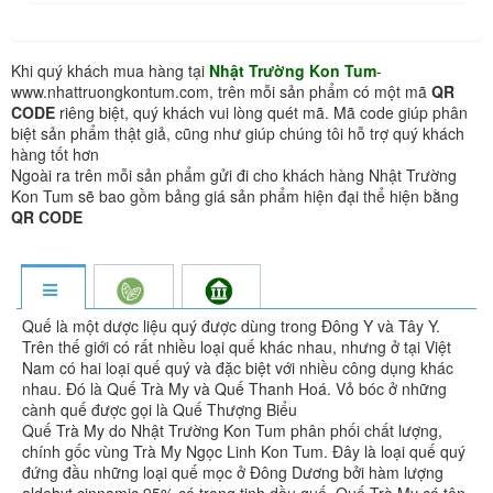
Khi quý khách mua hàng tại
Nhật Trường Kon Tum
-
www.nhattruongkontum.com, trên mỗi sản phẩm có một mã
QR
CODE
riêng biệt, quý khách vui lòng quét mã. Mã code giúp phân
biệt sản phẩm thật giả, cũng như giúp chúng tôi hỗ trợ quý khách
hàng tốt hơn
Ngoài ra trên mỗi sản phẩm gửi đi cho khách hàng Nhật Trường
Kon Tum sẽ bao gồm bảng giá sản phẩm hiện đại thể hiện bằng
QR CODE
Quế là một dược liệu quý được dùng trong Đông Y và Tây Y.
Trên thế giới có rất nhiều loại quế khác nhau, nhưng ở tại Việt
Nam có hai loại quế quý và đặc biệt với nhiều công dụng khác
nhau. Đó là Quế Trà My và Quế Thanh Hoá. Vỏ bóc ở những
cành quế được gọi là Quế Thượng Biểu
Quế Trà My do Nhật Trường Kon Tum phân phối chất lượng,
chính gốc vùng Trà My Ngọc Linh Kon Tum. Đây là loại quế quý
đứng đầu những loại quế mọc ở Đông Dương bởi hàm lượng
aldehyt cinnamic 95% có trong tinh dầu quế. Quế Trà My có tên