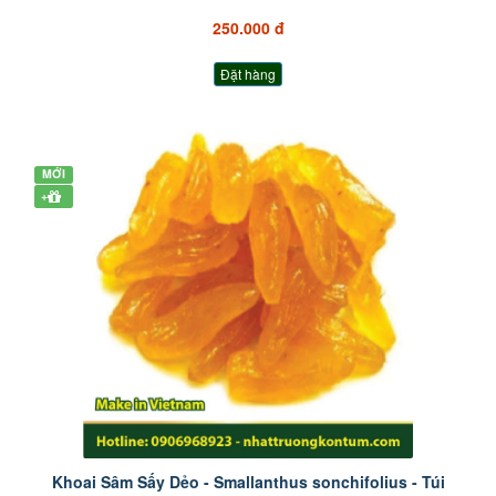
250.000 đ
Đặt hàng
MỚI
+
Khoai Sâm Sấy Dẻo - Smallanthus sonchifolius - Túi