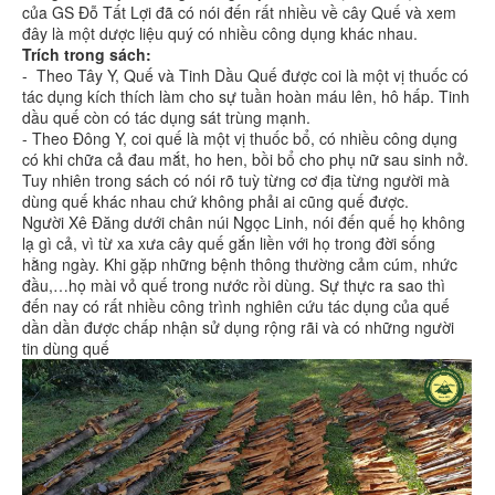
của GS Đỗ Tất Lợi đã có nói đến rất nhiều về cây Quế và xem
đây là một dược liệu quý có nhiều công dụng khác nhau.
Trích trong sách:
- Theo Tây Y, Quế và Tinh Dầu Quế được coi là một vị thuốc có
tác dụng kích thích làm cho sự tuần hoàn máu lên, hô hấp. Tinh
dầu quế còn có tác dụng sát trùng mạnh.
- Theo Đông Y, coi quế là một vị thuốc bổ, có nhiều công dụng
có khi chữa cả đau mắt, ho hen, bồi bổ cho phụ nữ sau sinh nở.
Tuy nhiên trong sách có nói rõ tuỳ từng cơ địa từng người mà
dùng quế khác nhau chứ không phải ai cũng quế được.
Người Xê Đăng dưới chân núi Ngọc Linh, nói đến quế họ không
lạ gì cả, vì từ xa xưa cây quế gắn liền với họ trong đời sống
hằng ngày. Khi gặp những bệnh thông thường cảm cúm, nhức
đầu,…họ mài vỏ quế trong nước rồi dùng. Sự thực ra sao thì
đến nay có rất nhiều công trình nghiên cứu tác dụng của quế
dần dần được chấp nhận sử dụng rộng rãi và có những người
tin dùng quế