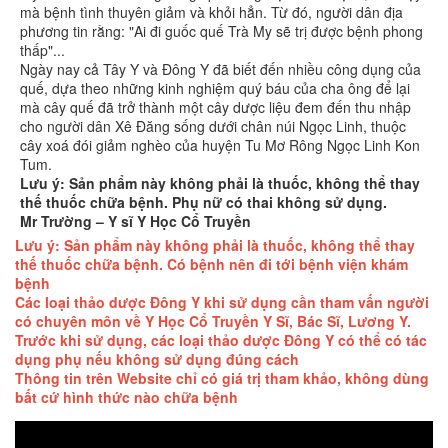
mà bệnh tình thuyên giảm và khỏi hẳn. Từ đó, người dân địa
phương tin rằng: "Ai đi guốc quế Trà My sẽ trị được bệnh phong
thấp"...
Ngày nay cả Tây Y và Đông Y đã biết đến nhiều công dụng của
quế, dựa theo những kinh nghiệm quý báu của cha ông để lại
mà cây quế đã trở thành một cây dược liệu đem đến thu nhập
cho người dân Xê Đăng sống dưới chân núi Ngọc Linh, thuộc
cây xoá đói giảm nghèo của huyện Tu Mơ Rông Ngọc Linh Kon
Tum.
Lưu ý: Sản phẩm này không phải là thuốc, không thể thay
thế thuốc chữa bệnh. Phụ nữ có thai không sử dụng.
Mr Trường – Y sĩ Y Học Cổ Truyền
Lưu ý: Sản phẩm này không phải là thuốc, không thể thay
thế thuốc chữa bệnh. Có bệnh nên đi tới bệnh viện khám
bệnh
Các loại thảo dược Đông Y khi sử dụng cần tham vấn người
có chuyên môn về Y Học Cổ Truyền Y Sĩ, Bác Sĩ, Lương Y.
Trước khi sử dụng, các loại thảo dược Đông Y có thể có tác
dụng phụ nếu không sử dụng đúng cách
Thông tin trên Website chỉ có giá trị tham khảo, không dùng
bất cứ hình thức nào chữa bệnh