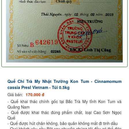
Quế Chi Trà My Nhật Trường Kon Tum - Cinnamomum
cassia Presl Vietnam - Túi 0.5kg
Giá bán:
170.000 đ
- Quế khai thác chính gốc tại Bắc Trà My tỉnh Kon Tum và
Quảng Nam
- Quế được khai thác đúng phẩm chất, loại Cao Sơn Ngọc
Quế
- Quế được hút chân không, bảo quản không mất đi tinh dầu
- Quý khách yêu cầu Bột xay nhuyễn chúng tôi đều có thể đáp