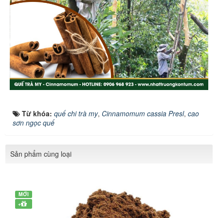
Từ khóa:
quế chi trà my
,
Cinnamomum cassia Presl
,
cao
sơn ngọc quế
Sản phẩm cùng loại
MỚI
+