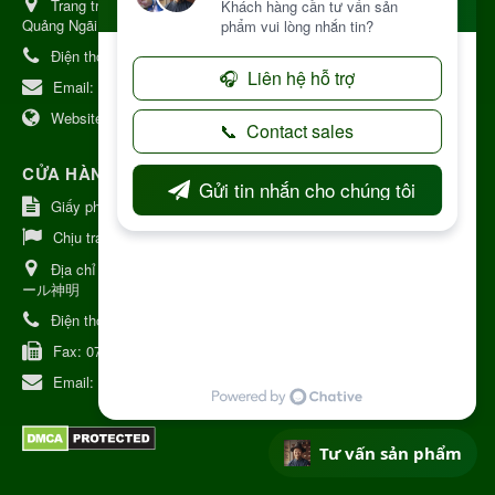
Trang trại Dược Liệu Hữu Cơ:
Khu 37 Hộ Xã Măng Đen Tỉnh
Quảng Ngãi
Điện thoại:
+84 906968923
Email:
kinhdoanh@nhattruongkontum.com
Website:
https://www.nhattruongkontum.com
CỬA HÀNG GIỚI THIỆU TẠI NHẬT BẢN
Giấy phép số: 080-9475-1379
Chịu trách nhiệm:
MR THƯƠNG
Địa chỉ Nhật Bản:
日本 愛知県刈谷市神明町6丁目308番地 ファミ
ール神明
Điện thoại:
080-9475-1379
Fax:
070-9178-7979
Email:
syixl13029@yahoo.co.jp
Tư vấn sản phẩm