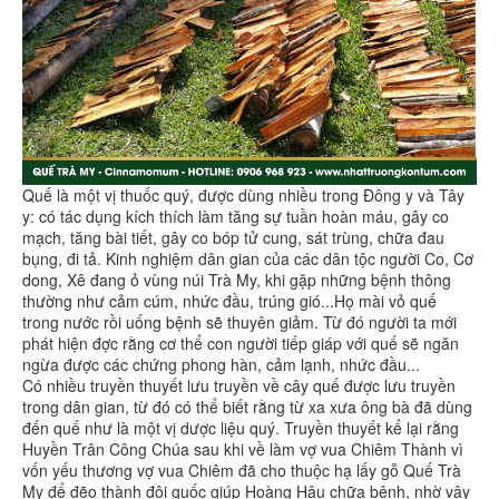
Quế là một vị thuốc quý, được dùng nhiều trong Đông y và Tây
y: có tác dụng kích thích làm tăng sự tuần hoàn máu, gây co
mạch, tăng bài tiết, gây co bóp tử cung, sát trùng, chữa đau
bụng, đi tả. Kinh nghiệm dân gian của các dân tộc người Co, Cơ
dong, Xê đang ỏ vùng núi Trà My, khi gặp những bệnh thông
thường như cảm cúm, nhức đầu, trúng gió...Họ mài vỏ quế
trong nước rồi uống bệnh sẽ thuyên giảm. Từ đó người ta mới
phát hiện đợc rằng cơ thể con người tiếp giáp với quế sẽ ngăn
ngừa được các chứng phong hàn, cảm lạnh, nhức đầu...
Có nhiều truyền thuyết lưu truyền về cây quế được lưu truyền
trong dân gian, từ đó có thể biết rằng từ xa xưa ông bà đã dùng
đến quế như là một vị dược liệu quý. Truyền thuyết kể lại rằng
Huyền Trân Công Chúa sau khi về làm vợ vua Chiêm Thành vì
vốn yếu thương vợ vua Chiêm đã cho thuộc hạ lấy gỗ Quế Trà
My để đẽo thành đôi guốc giúp Hoàng Hậu chữa bệnh, nhờ vậy