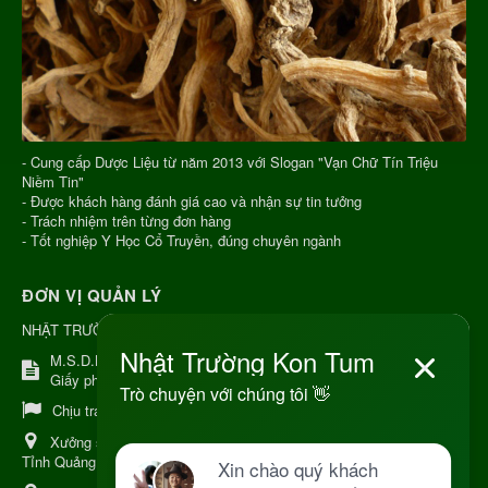
- Cung cấp Dược Liệu từ năm 2013 với Slogan "Vạn Chữ Tín Triệu
Niềm Tin"
- Được khách hàng đánh giá cao và nhận sự tin tưởng
- Trách nhiệm trên từng đơn hàng
- Tốt nghiệp Y Học Cổ Truyền, đúng chuyên ngành
ĐƠN VỊ QUẢN LÝ
NHẬT TRƯỜNG KON TUM
M.S.D.N: 8344254367, Cấp tại Kon Tum.
Giấy phép số: Số 38A.8009409/HKD
Chịu trách nhiệm:
Chủ cơ sở Nguyễn Nhật Trường
Xưởng sản xuất:
34 Lý Thường Kiệt, Tổ 6, Phường Kon Tum,
Tỉnh Quảng Ngải