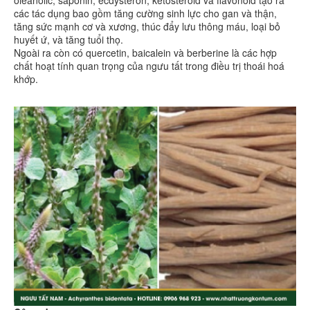
oleanolic, saponin, ecdysteron, ketosteroid và flavonoid tạo ra
các tác dụng bao gồm tăng cường sinh lực cho gan và thận,
tăng sức mạnh cơ và xương, thúc đẩy lưu thông máu, loại bỏ
huyết ứ, và tăng tuổi thọ.
Ngoài ra còn có quercetin, baicalein và berberine là các hợp
chất hoạt tính quan trọng của ngưu tất trong điều trị thoái hoá
khớp.