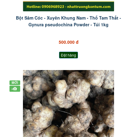
Bột Sâm Cóc - Xuyên Khung Nam - Thổ Tam Thất -
Gynura pseudochina Powder - Túi 1kg
500.000 đ
Đặt hàng
MỚI
+