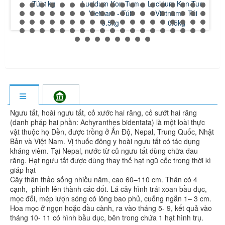
Túi 1kg
Lucidum Kon Tum
Lucidum Kon Tum
Lu
 1
Vietnam - Túi
Vietnam - Túi
V
kg
0.5kg
0.5kg
Ngưu tất, hoài ngưu tất, cỏ xước hai răng, cỏ sướt hai răng
(danh pháp hai phần: Achyranthes bidentata) là một loài thực
vật thuộc họ Dền, được trồng ở Ấn Độ, Nepal, Trung Quốc, Nhật
Bản và Việt Nam. Vị thuốc đông y hoài ngưu tất có tác dụng
kháng viêm. Tại Nepal, nước từ củ ngưu tất dùng chữa đau
răng. Hạt ngưu tất được dùng thay thế hạt ngũ cốc trong thời kì
giáp hạt
Cây thân thảo sống nhiều năm, cao 60–110 cm. Thân có 4
cạnh, phình lên thành các đốt. Lá cây hình trái xoan bầu dục,
mọc đối, mép lượn sóng có lông bao phủ, cuống ngắn 1– 3 cm.
Hoa mọc ở ngọn hoặc đầu cành, ra vào tháng 5- 9, kết quả vào
tháng 10- 11 có hình bầu dục, bên trong chứa 1 hạt hình trụ.