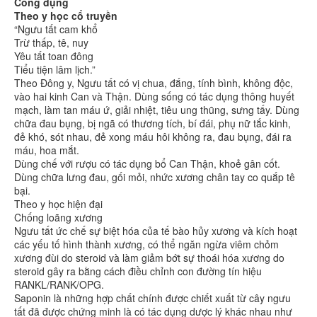
Công dụng
Theo y học cổ truyền
“Ngưu tất cam khổ
Trừ thấp, tê, nuy
Yêu tất toan đông
Tiểu tiện lâm lịch.”
Theo Đông y, Ngưu tất có vị chua, đắng, tính bình, không độc,
vào hai kinh Can và Thận. Dùng sống có tác dụng thông huyết
mạch, làm tan máu ứ, giải nhiệt, tiêu ung thũng, sưng tấy. Dùng
chữa đau bụng, bị ngã có thương tích, bí đái, phụ nữ tắc kinh,
đẻ khó, sót nhau, đẻ xong máu hôi không ra, đau bụng, đái ra
máu, hoa mắt.
Dùng chế với rượu có tác dụng bổ Can Thận, khoẻ gân cốt.
Dùng chữa lưng đau, gối mỏi, nhức xương chân tay co quắp tê
bại.
Theo y học hiện đại
Chống loãng xương
Ngưu tất ức chế sự biệt hóa của tế bào hủy xương và kích hoạt
các yếu tố hình thành xương, có thể ngăn ngừa viêm chỏm
xương đùi do steroid và làm giảm bớt sự thoái hóa xương do
steroid gây ra bằng cách điều chỉnh con đường tín hiệu
RANKL/RANK/OPG.
Saponin là những hợp chất chính được chiết xuất từ cây ngưu
tất đã được chứng minh là có tác dụng dược lý khác nhau như