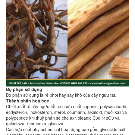
Bộ phận sử dụng
Bộ phận sử dụng là rễ phơi hay sấy khô của cây ngưu tất.
Thành phần hoá học
Chiết xuất rễ cây ngưu tất có chứa chất saponin, polysaccharid,
ecdysteron, inokosteron, sterol, coumarin, alkaloid, muối kali và
polypeptide khi thuỷ phân sẽ cho axit oleanic C30H48O3 và
galactoza, rhamnoza, glucoza.
Các hợp chất phytochemical hoạt động bao gồm glycoside axit