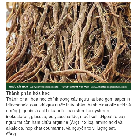
Thành phần hóa học
Thành phần hóa học chính trong cây ngưu tất bao gồm saponin
tritecpenoid (sau khi qua nước thủy phân thành oleanolic acid và
đường), genin là acid oleanolic, các sterol ecdysteron,
inokosteron, glucoza, polysaccharide, muối kali...Ngoài ra cây
ngưu tất còn hàm chứa arginine (Arg), 12 loại amino acid và
alkaloids, hợp chất coumarins, và nguyên tố vi lượng sắt,
đồng…