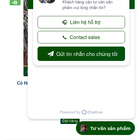
+
Cỏ Hoa Vàng - Độc cước kim - Striga asiatica - Túi
1kg
3.000.000 đ
Đặt hàng
Tư vấn sản phẩm