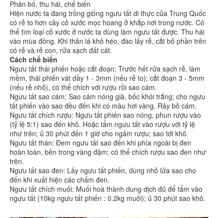
Phân bố, thu hái, chế biến
Hiện nước ta đang trồng giống ngưu tất di thực của Trung Quốc
có rễ to hơn cây cỏ xước mọc hoang ở khắp nơi trong nước. Có
thể tìm loại cỏ xước ở nước ta dùng làm ngưu tất được. Thu hái
vào mùa đông. Khi thân lá khô héo, đào lấy rễ, cắt bỏ phần trên
có rễ và rễ con, rửa sạch đất cát.
Cách chế biến
Ngưu tất thái phiến hoặc cắt đoạn: Trước hết rửa sạch rễ, làm
mềm, thái phiến vát dầy 1 - 3mm (nếu rễ to); cắt đoạn 3 - 5mm
(nếu rễ nhỏ), có thể chích với rượu rồi sao cám.
Ngưu tất sao cám: Sao cám nóng già, bốc khói trắng; cho ngưu
tất phiến vào sao đều đến khi có màu hơi vàng. Rây bỏ cám.
Ngưu tất chích rượu: Ngưu tất phiến sao nóng, phun rượu vào
(tỷ lệ 5:1) sao đến khô. Hoặc tẩm ngưu tất vào rượu với tỷ lệ
như trên; ủ 30 phút đến 1 giờ cho ngấm rượu; sao tới khô.
Ngưu tất thán: Đem ngưu tất sao đến khi phía ngoài bị đen
hoàn toàn, bên trong vàng đậm; có thể chích rượu sao đen như
trên.
Ngưu tất sao đen: Lấy ngưu tất phiến, dùng nhỏ lửa sao cho
đến khi xuất hiện các chấm đen.
Ngưu tất chích muối: Muối hoà thành dung dịch đủ để tẩm vào
ngưu tất (10kg ngưu tất phiến : 0.2kg muối); ủ 30 phút sao khô.