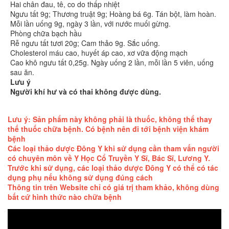
Hai chân đau, tê, co do thấp nhiệt
Ngưu tất 9g; Thương truật 9g; Hoàng bá 6g. Tán bột, làm hoàn.
Mỗi lần uống 9g, ngày 3 lần, với nước muối gừng.
Phòng chữa bạch hầu
Rễ ngưu tất tươi 20g; Cam thảo 9g. Sắc uống.
Cholesterol máu cao, huyết áp cao, xơ vữa động mạch
Cao khô ngưu tất 0,25g. Ngày uống 2 lần, mỗi lần 5 viên, uống
sau ăn.
Lưu ý
Người khí hư và có thai không được dùng.
Lưu ý: Sản phẩm này không phải là thuốc, không thể thay
thế thuốc chữa bệnh. Có bệnh nên đi tới bệnh viện khám
bệnh
Các loại thảo dược Đông Y khi sử dụng cần tham vấn người
có chuyên môn về Y Học Cổ Truyền Y Sĩ, Bác Sĩ, Lương Y.
Trước khi sử dụng, các loại thảo dược Đông Y có thể có tác
dụng phụ nếu không sử dụng đúng cách
Thông tin trên Website chỉ có giá trị tham khảo, không dùng
bất cứ hình thức nào chữa bệnh