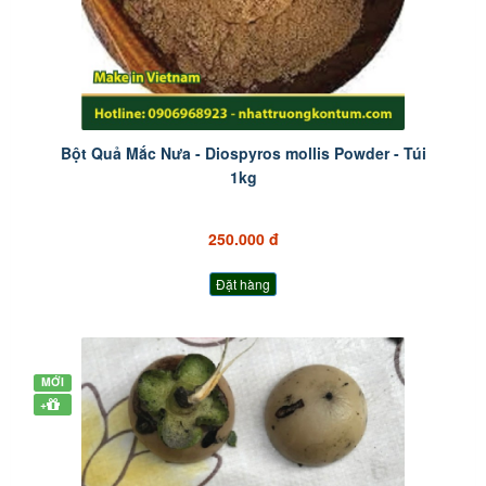
Bột Quả Mắc Nưa - Diospyros mollis Powder - Túi
1kg
250.000 đ
Đặt hàng
MỚI
+