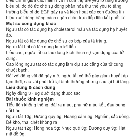
điều chỉnh giữa các miền I và III của thụ thể yếu tố tăng trưởng
biểu bì, do đó ức chế sự đồng phân hóa thụ thể yếu tố tăng
trưởng biểu bì do EGF gây ra và kích hoạt các con đường tín
hiệu xuôi dòng bằng cách ngăn chặn trực tiếp liên kết phối tử.
Một số công dụng khác
Ngưu tất có tác dụng hạ cholesterol máu và tác dụng hạ huyết
áp.
Ngưu tất có tác dụng ức chế sự co bóp của tá tràng.
Ngưu tất hơi có tác dụng làm lợi tiểu.
Liều cao, ngưu tất có tác dụng kích thích sự vận động của tử
cung.
Cao lỏng ngưu tất có tác dụng làm dịu sức căng của tử cung
chuột bạch.
Đối với động vật đã gây mê, ngưu tất có thể gây giảm huyết áp
tạm thời, sau vài phút trở lại bình thường nhưng sau lại hơi tăng.
Liều dùng & cách dùng
Ngày dùng 3 - 9g dưới dạng thuốc sắc.
Bài thuốc kinh nghiệm
Tiểu tiện không thông, đái ra máu, phụ nữ máu kết, đau bụng
nổi hòn
Ngưu tất 10g; Đương quy 5g; Hoàng cầm 5g. Nghiền, sắc uống.
Đẻ khó, thai chết không ra
Ngưu tất 12g; Hồng hoa 5g; Nhục quế 3g; Đương quy 9g; Hạt
mã đề 9g.