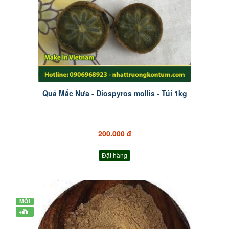
Quả Mắc Nưa - Diospyros mollis - Túi 1kg
200.000 đ
Đặt hàng
MỚI
+