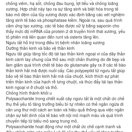
chống viêm, hạ sốt, chống đau bụng, lợi tiểu và chống loãng
xương. Hợp chất này tạo ra sự tăng sinh và biệt hóa trong tế
bào mô đệm của tủy xương được xác định bằng các xét nghiệm
tăng sinh tế bào và phosphatase kiềm. Ngoài ra, sau quá trình
cảm ứng tạo xương, các tế bào được xử lý bằng saponin cho
thấy mức độ mRNA của protein-2 di truyền hình thái xương, yếu
tố phiên mã liên quan đến runt và osterix tăng lên.
Ngưu tất hỗ trợ trong điều trị bệnh nhân loãng xương
Dưỡng thần kinh và bảo vệ thần kinh
Ngưu tất giúp tăng tốc độ tái tạo thần kinh ngoại vi của dây thần
kinh cánh tay chung của thỏ sau một chấn thương do đè bẹp và
làm giảm quá trình chết tế bào do glutamate gây ra ở các tế bào
thần kinh hải mã được nuôi cấy. Các polypeptid từ ngưu tất giúp
bảo vệ tế bào thần kinh hải mã của chuột, kích thích sự phát
triển thần kinh của hạch rễ lưng chuột, và thúc đẩy tái tạo thần
kinh ngoại vi ở chuột và thỏ.
Chống hình thành khối u
Polysaccharide trong chiết xuất cây ngưu tất là một chất ức chế
thụ thể yếu tố tăng trưởng biểu bì tự nhiên có thể ngăn ngừa di
căn ung thư một cách an toàn và hiệu quả thông qua việc ngăn
chặn sự kết dính của tế bào với nội mô mạch máu và quá trình
chuyển tiếp từ biểu mô sang trung mô.
Polysaccharide hoạt động như một chất ức chế cạnh tranh và