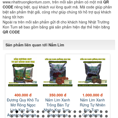
www.nhattruongkontum.com, trên mỗi sản phẩm có một mã
QR
CODE
riêng biệt, quý khách vui lòng quét mã. Mã code giúp phân
biệt sản phẩm thật giả, cũng như giúp chúng tôi hỗ trợ quý khách
hàng tốt hơn
Ngoài ra trên mỗi sản phẩm gửi đi cho khách hàng Nhật Trường
Kon Tum sẽ bao gồm bảng giá sản phẩm hiện đại thể hiện bằng
QR CODE
Sản phẩm liên quan tới Nấm Lim
400.000 đ
350.000 đ
1.000.000 đ
g
Đương Quy Khô Tu
Nấm Lim Xanh
Nấm Lim Xanh
Nấ
Mơ
Mơ Rông Ngọc
Trồng Bán Tự
Rừng Tự Nhiên
Cò 
h
Linh Kon Tum -
Nhiên Kon Tum -
Kon Tum -
Angelica Sinensis -
Ganoderma
Ganoderma