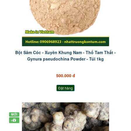
Bột Sâm Cóc - Xuyên Khung Nam - Thổ Tam Thất -
Gynura pseudochina Powder - Túi 1kg
500.000 đ
Đặt hàng
MỚI
+