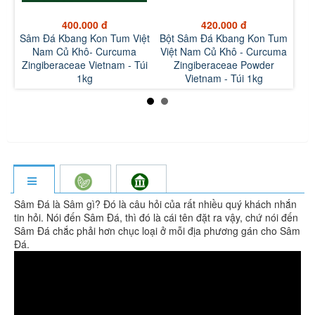
420.000 đ
400.000 đ
iệt
Bột Sâm Đá Kbang Kon Tum
Sâm Đá Kbang Kon Tum Việt
Bộ
a
Việt Nam Củ Khô - Curcuma
Nam Củ Khô- Curcuma
Vi
Túi
Zingiberaceae Powder
Zingiberaceae Vietnam - Túi
Vietnam - Túi 1kg
1kg
Sâm Đá là Sâm gì? Đó là câu hỏi của rất nhiều quý khách nhắn
tin hỏi. Nói đến Sâm Đá, thì đó là cái tên đặt ra vậy, chứ nói đến
Sâm Đá chắc phải hơn chục loại ở mỗi địa phương gán cho Sâm
Đá.