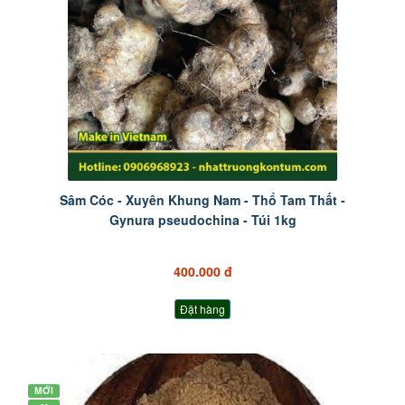
Sâm Cóc - Xuyên Khung Nam - Thổ Tam Thất -
Gynura pseudochina - Túi 1kg
400.000 đ
Đặt hàng
MỚI