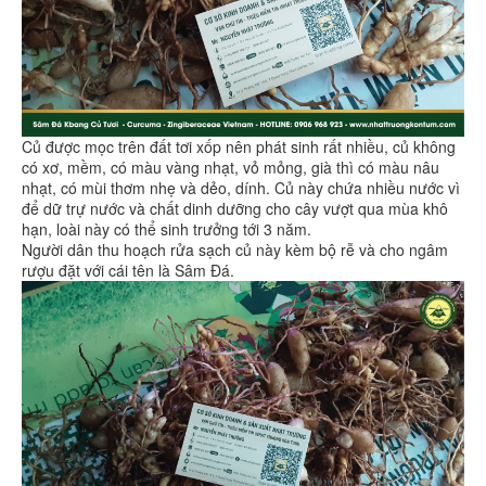
Củ được mọc trên đất tơi xốp nên phát sinh rất nhiều, củ không
có xơ, mềm, có màu vàng nhạt, vỏ mỏng, già thì có màu nâu
nhạt, có mùi thơm nhẹ và dẻo, dính. Củ này chứa nhiều nước vì
để dữ trự nước và chất dinh dưỡng cho cây vượt qua mùa khô
hạn, loài này có thể sinh trưởng tới 3 năm.
Người dân thu hoạch rửa sạch củ này kèm bộ rễ và cho ngâm
rượu đặt với cái tên là Sâm Đá.