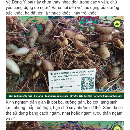
Về Đông Y loại này chưa thấy nhắc đến trong các y văn, chủ
yếu công dụng do người Bana nói đến với tác dụng bồi dưỡng
sức khỏe, họ đặt tên là “thuốc khỏe” hay “rễ khỏe”
Kinh nghiệm dân gian là bồi bổ, cường gân, bổ cốt, tang sinh
lực, phong thấp, bổ thận, hạn chế suy nhược cơ thể. Sâm đá có
thể sử dụng bằng cách ngậm, nhai hoặc ngâm rượu thân ngầm
và củ.