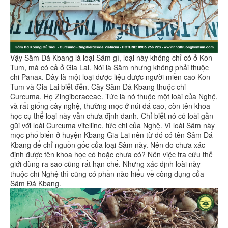
Vậy Sâm Đá Kbang là loại Sâm gì, loại này không chỉ có ở Kon
Tum, mà có cả ở Gia Lai. Nói là Sâm nhưng không phải thuộc
chi Panax. Đây là một loại dược liệu được người miền cao Kon
Tum và Gia Lai biết đến. Cây Sâm Đá Kbang thuộc chi
Curcuma, Họ Zingiberaceae. Tức là nó thuộc một loài của Nghệ,
và rất giống cây nghệ, thường mọc ở núi đá cao, còn tên khoa
học cụ thể loại này vẫn chưa định danh. Chỉ biết nó có loài gần
gũi với loài Curcuma vitelline, tức chi của Nghệ. Vì loài Sâm này
mọc phổ biến ở huyện Kbang Gia Lai nên từ đó có tên Sâm Đá
Kbang để chỉ nguồn gốc của loại Sâm này. Nên do chưa xác
định được tên khoa học có hoặc chưa có? Nên việc tra cứu thế
giới dùng ra sao cũng rất hạn chế. Nhưng xác định loài này
thuộc chi Nghệ thì cũng có phần nào hiểu về công dụng của
Sâm Đá Kbang.