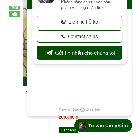
MỚI
+
Quả Mắc Nưa - Diospyros mollis - Túi 1kg
200.000 đ
Tư vấn sản phẩm
Đặt hàng