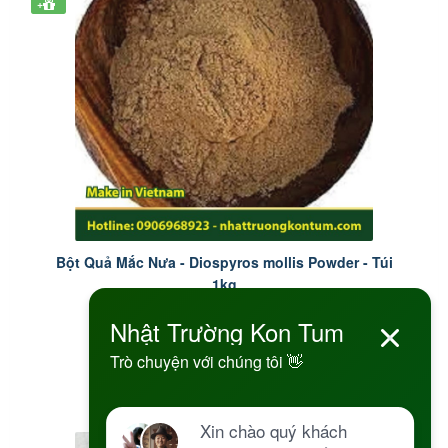
+
Bột Quả Mắc Nưa - Diospyros mollis Powder - Túi
1kg
250.000 đ
Đặt hàng