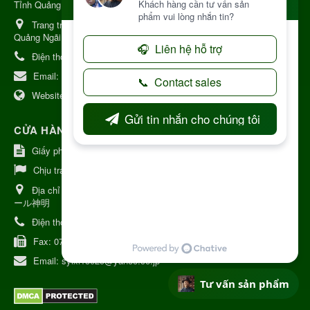
Tỉnh Quảng Ngải
Trang trại Dược Liệu Hữu Cơ:
Khu 37 Hộ Xã Măng Đen Tỉnh
Quảng Ngãi
Điện thoại:
+84 906968923
Email:
kinhdoanh@nhattruongkontum.com
Website:
https://www.nhattruongkontum.com
CỬA HÀNG GIỚI THIỆU TẠI NHẬT BẢN
Giấy phép số: 080-9475-1379
Chịu trách nhiệm:
MR THƯƠNG
Địa chỉ Nhật Bản:
日本 愛知県刈谷市神明町6丁目308番地 ファミ
ール神明
Điện thoại:
080-9475-1379
Fax:
070-9178-7979
Email:
syixl13029@yahoo.co.jp
Tư vấn sản phẩm