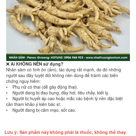
❌ Ai KHÔNG NÊN sử dụng?
Nhân sâm có tính ôn (ấm), tác dụng rất mạnh, do đó những
người sau đây tuyệt đối không nên dùng để tránh các biến
chứng nguy hiểm:
• Phụ nữ có thai (dễ gây động thai).
• Người đang bị đau bụng, đầy hơi, tiêu chảy, kiết lỵ.
• Người bị huyết áp cao hoặc mắc các bệnh lý nền đặc biệt
cần tham khảo ý kiến bác sĩ.
• Người đang bị cảm mạo, sốt cao.
Lưu ý: Sản phẩm này không phải là thuốc, không thể thay