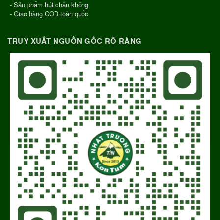
- Sản phẩm hút chân không
- Giao hàng COD toàn quốc
TRUY XUẤT NGUỒN GỐC RÕ RÀNG