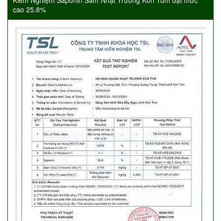
Kiểm Nghiệm Saponin Sâm Nhật Trường Kon Tum đạt mức
cao 25.8%