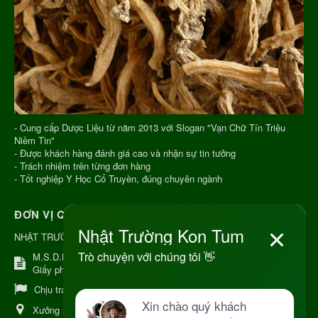
- Cung cấp Dược Liệu từ năm 2013 với Slogan "Vạn Chữ Tín Triệu
Niềm Tin"
- Được khách hàng đánh giá cao và nhận sự tin tưởng
- Trách nhiệm trên từng đơn hàng
- Tốt nghiệp Y Học Cổ Truyền, đúng chuyên ngành
ĐƠN VỊ QUẢN LÝ
NHẬT TRƯỜNG KON TUM
M.S.D.N: 8344254367, Cấp tại Kon Tum.
Giấy phép số: Số 38A.8009409/HKD
Chịu trách nhiệm:
Chủ cơ sở Nguyễn Nhật Trường
Xưởng sản xuất:
34 Lý Thường Kiệt, Tổ 6, Phường Kon Tum,