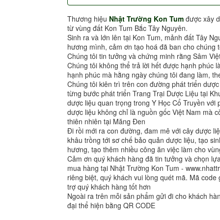
Thương hiệu
Nhật Trường Kon Tum
được xây d
từ vùng đất Kon Tum Bắc Tây Nguyên.
Sinh ra và lớn lên tại Kon Tum, mảnh đất Tây Ng
hương mình, cảm ơn tạo hoá đã ban cho chúng tô
Chúng tôi tin tưởng và chứng minh rằng Sâm Việ
Chúng tôi không thể trả lời hết được hạnh phúc l
hạnh phúc mà hằng ngày chúng tôi đang làm, the
Chúng tôi kiên trì trên con đường phát triển dượ
từng bước phát triển Trang Trại Dược Liệu tại 
dược liệu quan trọng trong Y Học Cổ Truyền vớ
dược liệu không chỉ là nguồn gốc Việt Nam mà cò
thiên nhiên tại Măng Đen
Đi rồi mới ra con đường, đam mê với cây dược liệ
khâu trồng tới sơ chế bảo quản dược liệu, tạo sin
hương, tạo thêm nhiều công ăn việc làm cho vùng
Cảm ơn quý khách hàng đã tin tưởng và chọn l
mua hàng tại Nhật Trường Kon Tum - www.nhat
riêng biệt, quý khách vui lòng quét mã. Mã code 
trợ quý khách hàng tốt hơn
Ngoài ra trên mỗi sản phẩm gửi đi cho khách h
đại thể hiện bằng QR CODE