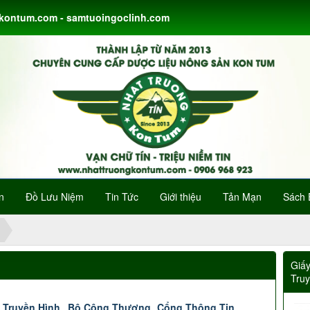
gkontum.com - samtuoingoclinh.com
n
Đồ Lưu Niệm
Tin Tức
Giới thiệu
Tản Mạn
Sách 
Giấ
Tru
 Truyền Hình
Bộ Công Thương
Cổng Thông Tin