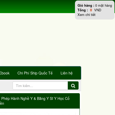
Giỏ hàng :
0
mặt hàng
Tổng :
0
VND
Xem chi tiết
Ebook
Chi Phí Ship Quốc Tế
Liên hệ
y Phép Hành Nghề Y & Bằng Y Sĩ Y Học Cổ
yền