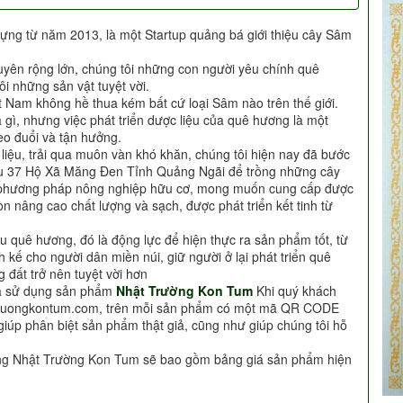
ựng từ năm 2013, là một Startup quảng bá giới thiệu cây Sâm
uyên rộng lớn, chúng tôi những con người yêu chính quê
i những sản vật tuyệt vời.
t Nam không hề thua kém bất cứ loại Sâm nào trên thế giới.
à gì, nhưng việc phát triển dược liệu của quê hương là một
o đuổi và tận hưởng.
c liệu, trải qua muôn vàn khó khăn, chúng tôi hiện nay đã bước
Khu 37 Hộ Xã Măng Đen Tỉnh Quảng Ngãi để trồng những cây
i phương pháp nông nghiệp hữu cơ, mong muốn cung cấp được
n nâng cao chất lượng và sạch, được phát triển kết tinh từ
u quê hương, đó là động lực để hiện thực ra sản phẩm tốt, từ
h kế cho người dân miền núi, giữ người ở lại phát triển quê
 đất trở nên tuyệt vời hơn
ựa sử dụng sản phẩm
Nhật Trường Kon Tum
Khi quý khách
truongkontum.com, trên mỗi sản phẩm có một mã QR CODE
giúp phân biệt sản phẩm thật giả, cũng như giúp chúng tôi hỗ
àng Nhật Trường Kon Tum sẽ bao gồm bảng giá sản phẩm hiện