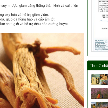
suy nhược, giảm căng thẳng thần kinh và cải thiện
ng oxy hóa và hỗ trợ giảm viêm.
a, giúp da hồng hào và cấp ẩm tốt.
lực nam giới và hỗ trợ điều hòa đường huyết.
Tin mới nhấ