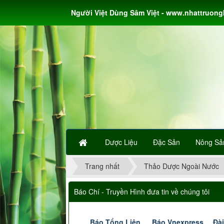
Người Việt Dùng Sâm Việt - www.nhattruon
Dược Liệu
Đặc Sản
Nông Sả
Trang nhất
Thảo Dược Ngoài Nước
Báo Chí - Truyền Hình đưa tin về chúng tôi
Báo Tổng Liên
Báo Vnexpress
Đài