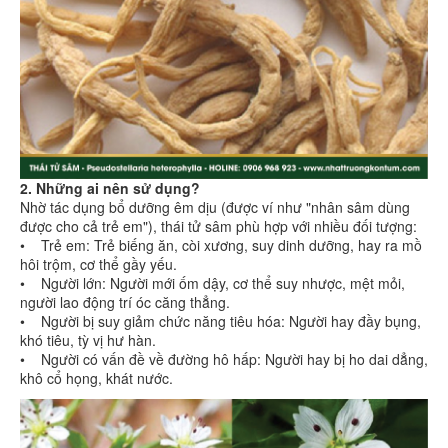
2. Những ai nên sử dụng?
Nhờ tác dụng bổ dưỡng êm dịu (được ví như "nhân sâm dùng
được cho cả trẻ em"), thái tử sâm phù hợp với nhiều đối tượng:
• Trẻ em: Trẻ biếng ăn, còi xương, suy dinh dưỡng, hay ra mồ
hôi trộm, cơ thể gầy yếu.
• Người lớn: Người mới ốm dậy, cơ thể suy nhược, mệt mỏi,
người lao động trí óc căng thẳng.
• Người bị suy giảm chức năng tiêu hóa: Người hay đầy bụng,
khó tiêu, tỳ vị hư hàn.
• Người có vấn đề về đường hô hấp: Người hay bị ho dai dẳng,
khô cổ họng, khát nước.