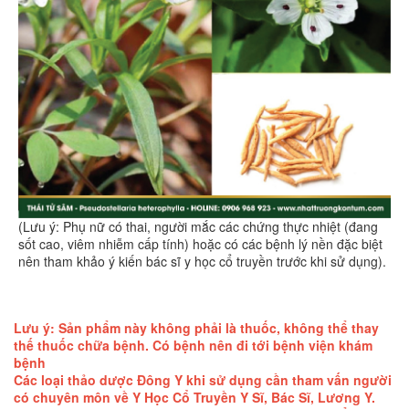
(Lưu ý: Phụ nữ có thai, người mắc các chứng thực nhiệt (đang
sốt cao, viêm nhiễm cấp tính) hoặc có các bệnh lý nền đặc biệt
nên tham khảo ý kiến bác sĩ y học cổ truyền trước khi sử dụng).
Lưu ý: Sản phẩm này không phải là thuốc, không thể thay
thế thuốc chữa bệnh. Có bệnh nên đi tới bệnh viện khám
bệnh
Các loại thảo dược Đông Y khi sử dụng cần tham vấn người
có chuyên môn về Y Học Cổ Truyền Y Sĩ, Bác Sĩ, Lương Y.