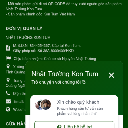
- Mỗi sản phẩm gửi đi có QR CODE để truy xuất nguồn gốc sản phẩm
Nhật Trường Kon Tum
- Sản phẩm chính gốc Kon Tum Việt Nam
ĐƠN VỊ QUẢN LÝ
NHẬT TRƯỜNG KON TUM
M.S.D.N: 8344254367, Cấp tại Kon Tum.
Giấy phép số: Số 38A.8009409/HKD
Chịu trách nhiệm:
Chủ cơ sở Nguyễn Nhật Trường
Xưởng sản xuất:
34 Lý Thường Kiệt, Tổ 6, Phường Kon Tum,
Tỉnh Quảng Ngải
Trang trại Dược Liệu Hữu Cơ:
Khu 37 Hộ Xã Măng Đen Tỉnh
Quảng Ngãi
Điện thoại:
+84 906968923
Email:
kinhdoanh@nhattruongkontum.com
Website:
https://www.nhattruongkontum.com
CỬA HÀNG GIỚI THIỆU TẠI NHẬT BẢN