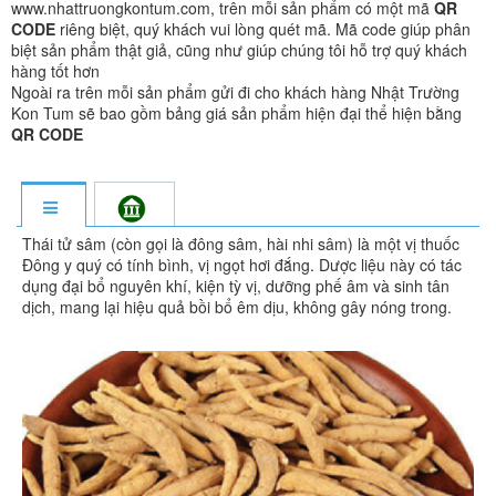
www.nhattruongkontum.com, trên mỗi sản phẩm có một mã
QR
CODE
riêng biệt, quý khách vui lòng quét mã. Mã code giúp phân
biệt sản phẩm thật giả, cũng như giúp chúng tôi hỗ trợ quý khách
hàng tốt hơn
Ngoài ra trên mỗi sản phẩm gửi đi cho khách hàng Nhật Trường
Kon Tum sẽ bao gồm bảng giá sản phẩm hiện đại thể hiện bằng
QR CODE
Thái tử sâm (còn gọi là đông sâm, hài nhi sâm) là một vị thuốc
Đông y quý có tính bình, vị ngọt hơi đắng. Dược liệu này có tác
dụng đại bổ nguyên khí, kiện tỳ vị, dưỡng phế âm và sinh tân
dịch, mang lại hiệu quả bồi bổ êm dịu, không gây nóng trong.