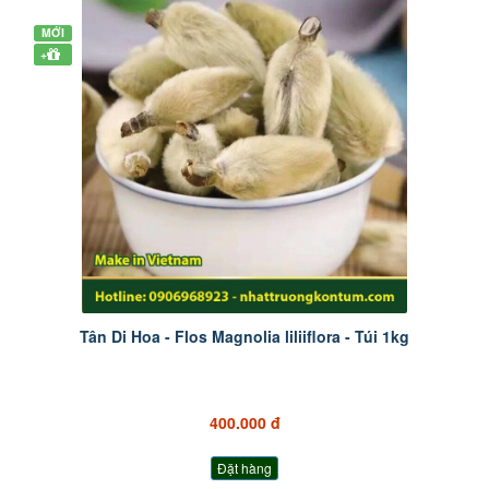
MỚI
+
Tân Di Hoa - Flos Magnolia liliiflora - Túi 1kg
400.000 đ
Đặt hàng