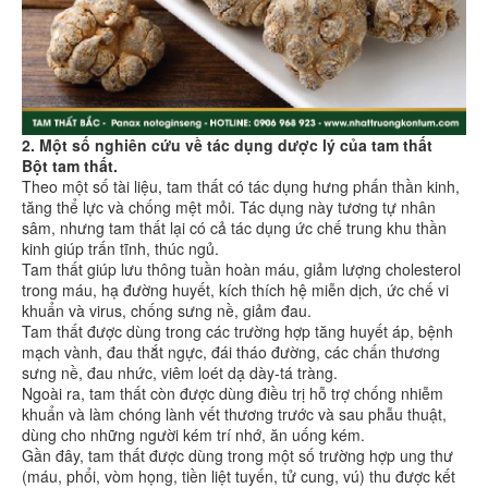
2. Một số nghiên cứu về tác dụng dược lý của tam thất
Bột tam thất.
Theo một số tài liệu, tam thất có tác dụng hưng phấn thần kinh,
tăng thể lực và chống mệt mỏi. Tác dụng này tương tự nhân
sâm, nhưng tam thất lại có cả tác dụng ức chế trung khu thần
kinh giúp trấn tĩnh, thúc ngủ.
Tam thất giúp lưu thông tuần hoàn máu, giảm lượng cholesterol
trong máu, hạ đường huyết, kích thích hệ miễn dịch, ức chế vi
khuẩn và virus, chống sưng nề, giảm đau.
Tam thất được dùng trong các trường hợp tăng huyết áp, bệnh
mạch vành, đau thắt ngực, đái tháo đường, các chấn thương
sưng nề, đau nhức, viêm loét dạ dày-tá tràng.
Ngoài ra, tam thất còn được dùng điều trị hỗ trợ chống nhiễm
khuẩn và làm chóng lành vết thương trước và sau phẫu thuật,
dùng cho những người kém trí nhớ, ăn uống kém.
Gần đây, tam thất được dùng trong một số trường hợp ung thư
(máu, phổi, vòm họng, tiền liệt tuyến, tử cung, vú) thu được kết