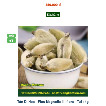
450.000 đ
Đặt hàng
MỚI
+
Tân Di Hoa - Flos Magnolia liliiflora - Túi 1kg