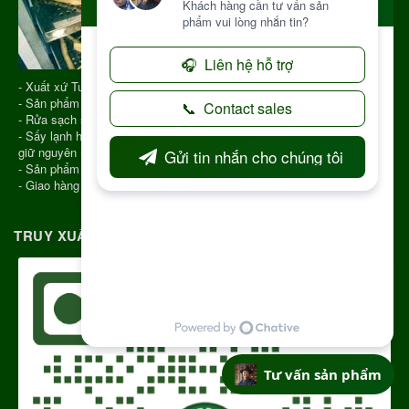
- Xuất xứ Tu Mơ Rông Kon Tum
- Sản phẩm được chọn phẩm chất tốt
- Rửa sạch sau đó cho vào Sấy Lạnh
- Sấy lạnh hiện nay là công nghệ hiện đại để sấy khô dược liệu giúp
giữ nguyên màu sắc, hương vị, chất lượng
- Sản phẩm hút chân không
- Giao hàng COD toàn quốc
TRUY XUẤT NGUỒN GỐC RÕ RÀNG
Tư vấn sản phẩm