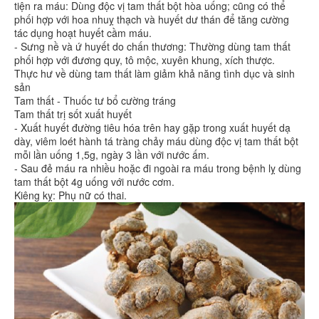
tiện ra máu: Dùng độc vị tam thất bột hòa uống; cũng có thể
phối hợp với hoa nhuỵ thạch và huyết dư thán để tăng cường
tác dụng hoạt huyết cầm máu.
- Sưng nề và ứ huyết do chấn thương: Thường dùng tam thất
phối hợp với đương quy, tô mộc, xuyên khung, xích thược.
Thực hư về dùng tam thất làm giảm khả năng tình dục và sinh
sản
Tam thất - Thuốc tư bổ cường tráng
Tam thất trị sốt xuất huyết
- Xuất huyết đường tiêu hóa trên hay gặp trong xuất huyết dạ
dày, viêm loét hành tá tràng chảy máu dùng độc vị tam thất bột
mỗi lần uống 1,5g, ngày 3 lần với nước ấm.
- Sau đẻ máu ra nhiều hoặc đi ngoài ra máu trong bệnh lỵ dùng
tam thất bột 4g uống với nước cơm.
Kiêng kỵ: Phụ nữ có thai.