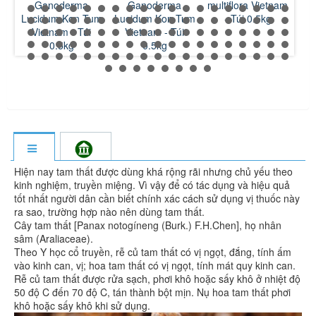
Ganoderma
multiflora Vietnam
Fallopia multiflora
Ca
um
Lucidum Kon Tum
- Túi 0.5kg
Powder Vietnam -
V
Vietnam - Túi
Túi 0.5kg
(
0.5kg
Hiện nay tam thất được dùng khá rộng rãi nhưng chủ yếu theo
kinh nghiệm, truyền miệng. Vì vậy để có tác dụng và hiệu quả
tốt nhất người dân cần biết chính xác cách sử dụng vị thuốc này
ra sao, trường hợp nào nên dùng tam thất.
Cây tam thất [Panax notogíneng (Burk.) F.H.Chen], họ nhân
sâm (Araliaceae).
Theo Y học cổ truyền, rễ củ tam thất có vị ngọt, đắng, tính ấm
vào kinh can, vị; hoa tam thất có vị ngọt, tính mát quy kinh can.
Rễ củ tam thất được rửa sạch, phơi khô hoặc sấy khô ở nhiệt độ
50 độ C đến 70 độ C, tán thành bột mịn. Nụ hoa tam thất phơi
khô hoặc sấy khô khi sử dụng.