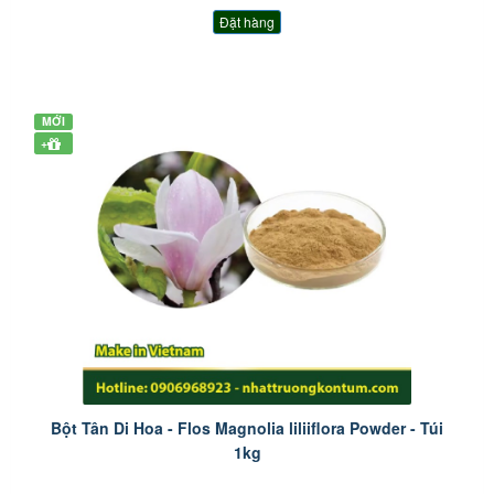
Đặt hàng
MỚI
+
Bột Tân Di Hoa - Flos Magnolia liliiflora Powder - Túi
1kg