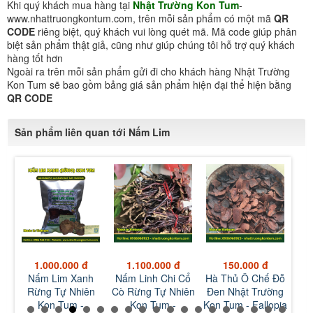
Khi quý khách mua hàng tại
Nhật Trường Kon Tum
-
www.nhattruongkontum.com, trên mỗi sản phẩm có một mã
QR
CODE
riêng biệt, quý khách vui lòng quét mã. Mã code giúp phân
biệt sản phẩm thật giả, cũng như giúp chúng tôi hỗ trợ quý khách
hàng tốt hơn
Ngoài ra trên mỗi sản phẩm gửi đi cho khách hàng Nhật Trường
Kon Tum sẽ bao gồm bảng giá sản phẩm hiện đại thể hiện bằng
QR CODE
Sản phẩm liên quan tới Nấm Lim
1.100.000 đ
150.000 đ
150.000 đ
h
Nấm Linh Chi Cổ
Hà Thủ Ô Chế Đỗ
Bột Hà Thủ Ô Chế
Vỏ
n
Cò Rừng Tự Nhiên
Đen Nhật Trường
Đỗ Đen Nhật
Trư
Kon Tum -
Kon Tum - Fallopia
Trường Kon Tum -
Cof