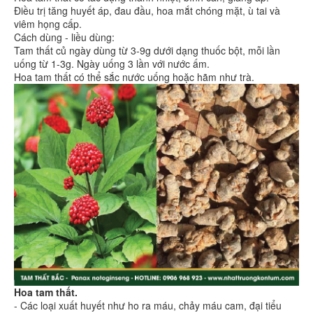
Điều trị tăng huyết áp, đau đầu, hoa mắt chóng mặt, ù tai và
viêm họng cấp.
Cách dùng - liều dùng:
Tam thất củ ngày dùng từ 3-9g dưới dạng thuốc bột, mỗi lần
uống từ 1-3g. Ngày uống 3 lần với nước ấm.
Hoa tam thất có thể sắc nước uống hoặc hãm như trà.
Hoa tam thất.
- Các loại xuất huyết như ho ra máu, chảy máu cam, đại tiểu