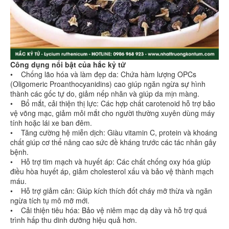
Công dụng nổi bật của hắc kỷ tử
• Chống lão hóa và làm đẹp da: Chứa hàm lượng OPCs
(Oligomeric Proanthocyanidins) cao giúp ngăn ngừa sự hình
thành các gốc tự do, giảm nếp nhăn và giúp da mịn màng.
• Bổ mắt, cải thiện thị lực: Các hợp chất carotenoid hỗ trợ bảo
vệ võng mạc, giảm mỏi mắt cho người thường xuyên dùng máy
tính hoặc lái xe ban đêm.
• Tăng cường hệ miễn dịch: Giàu vitamin C, protein và khoáng
chất giúp cơ thể nâng cao sức đề kháng trước các tác nhân gây
bệnh.
• Hỗ trợ tim mạch và huyết áp: Các chất chống oxy hóa giúp
điều hòa huyết áp, giảm cholesterol xấu và bảo vệ thành mạch
máu.
• Hỗ trợ giảm cân: Giúp kích thích đốt cháy mỡ thừa và ngăn
ngừa tích tụ mô mỡ mới.
• Cải thiện tiêu hóa: Bảo vệ niêm mạc dạ dày và hỗ trợ quá
trình hấp thu dinh dưỡng hiệu quả hơn.