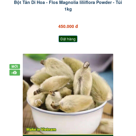
Bột Tân Di Hoa - Flos Magnolia liliiflora Powder - Túi
1kg
450.000 đ
Đặt hàng
MỚI
+