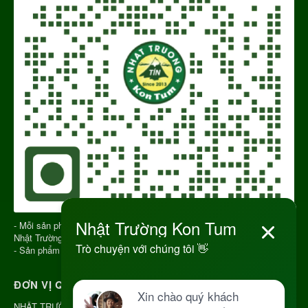
- Mỗi sản phẩm gửi đi có QR CODE để truy xuất nguồn gốc sản phẩm
Nhật Trường Kon Tum
- Sản phẩm chính gốc Kon Tum Việt Nam
ĐƠN VỊ QUẢN LÝ
NHẬT TRƯỜNG KON TUM