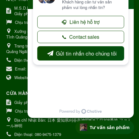
M.S.D.N: 8344254367, Cấp tại Kon Tum.
Giấy phép số: Số 38A.8009409/HKD
Chịu trách nhiệm:
Chủ cơ sở Nguyễn Nhật Trường
Xưởng sản xuất:
34 Lý Thường Kiệt, Tổ 6, Phường Kon Tum,
Tỉnh Quảng Ngải
Trang trại Dược Liệu Hữu Cơ:
Khu 37 Hộ Xã Măng Đen Tỉnh
Quảng Ngãi
Điện thoại:
+84 906968923
Email:
kinhdoanh@nhattruongkontum.com
Website:
https://www.nhattruongkontum.com
CỬA HÀNG GIỚI THIỆU TẠI NHẬT BẢN
Giấy phép số: 080-9475-1379
Chịu trách nhiệm:
MR THƯƠNG
Địa chỉ Nhật Bản:
日本 愛知県刈谷市神明町6丁目308番地 ファミ
ール神明
Tư vấn sản phẩm
Điện thoại:
080-9475-1379