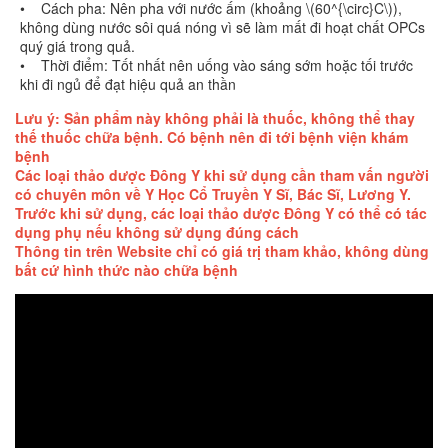
• Cách pha: Nên pha với nước ấm (khoảng \(60^{\circ}C\)),
không dùng nước sôi quá nóng vì sẽ làm mất đi hoạt chất OPCs
quý giá trong quả.
• Thời điểm: Tốt nhất nên uống vào sáng sớm hoặc tối trước
khi đi ngủ để đạt hiệu quả an thần
Lưu ý: Sản phẩm này không phải là thuốc, không thể thay
thế thuốc chữa bệnh. Có bệnh nên đi tới bệnh viện khám
bệnh
Các loại thảo dược Đông Y khi sử dụng cần tham vấn người
có chuyên môn về Y Học Cổ Truyền Y Sĩ, Bác Sĩ, Lương Y.
Trước khi sử dụng, các loại thảo dược Đông Y có thể có tác
dụng phụ nếu không sử dụng đúng cách
Thông tin trên Website chỉ có giá trị tham khảo, không dùng
bất cứ hình thức nào chữa bệnh