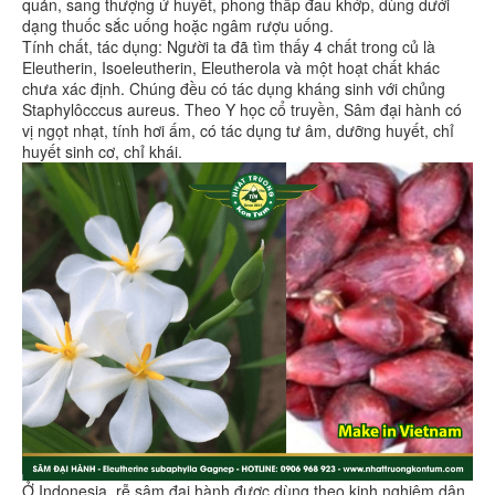
quản, sang thượng ứ huyết, phong thấp đau khớp, dùng dưới
dạng thuốc sắc uống hoặc ngâm rượu uống.
Tính chất, tác dụng: Người ta đã tìm thấy 4 chất trong củ là
Eleutherin, Isoeleutherin, Eleutherola và một hoạt chất khác
chưa xác định. Chúng đều có tác dụng kháng sinh với chủng
Staphylôcccus aureus. Theo Y học cổ truyền, Sâm đại hành có
vị ngọt nhạt, tính hơi ấm, có tác dụng tư âm, dưỡng huyết, chỉ
huyết sinh cơ, chỉ khái.
Ở Indonesia, rễ sâm đại hành được dùng theo kinh nghiệm dân