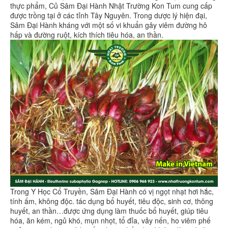
thực phẩm, Củ Sâm Đại Hành Nhật Trường Kon Tum cung cấp
được trồng tại ở các tỉnh Tây Nguyên. Trong dược lý hiện đại,
Sâm Đại Hành kháng với một số vi khuẩn gây viêm đường hô
hấp và đường ruột, kích thích tiêu hóa, an thần.
Trong Y Học Cổ Truyền, Sâm Đại Hành có vị ngọt nhạt hơi hắc,
tính ấm, không độc. tác dụng bổ huyết, tiêu độc, sinh cơ, thông
huyết, an thần…được ứng dụng làm thuốc bổ huyết, giúp tiêu
hóa, ăn kém, ngủ khó, mụn nhọt, tổ đỉa, vảy nến, ho viêm phế