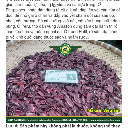
gian làm thuốc lợi tiểu, trị lỵ, viêm và sa trực tràng. Ở
Philippines, nhân dân dùng rễ củ giã nát đắp lên vết cắn của cá
độc, để nhổ gai ở chân và đắp vào vết châm đốt của sâu bọ,
nhọt, vết thương. Rễ củ nướng, giã nát, xát vào bụng chữa đau
bụng. Ở Peru, thổ dân vùng Amazon dùng sâm đại hành trị rối
loạn tiêu hóa và bệnh ngoài da. Ở trung Haiti, rễ sâm đại hành
trị vô kinh dưới dạng thuốc sắc và ngâm rượu.
Lưu ý: Sản phẩm này không phải là thuốc, không thể thay