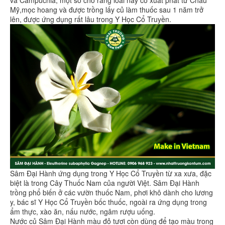
Mỹ,mọc hoang và được trồng lấy củ làm thuốc sau 1 năm trở
lên, được ứng dụng rất lâu trong Y Học Cổ Truyền.
Sâm Đại Hành ứng dụng trong Y Học Cổ Truyền từ xa xưa, đặc
biệt là trong Cây Thuốc Nam của người Việt. Sâm Đại Hành
trồng phổ biến ở các vườn thuốc Nam, phơi khô dành cho lương
y, bác sĩ Y Học Cổ Truyền bốc thuốc, ngoài ra ứng dụng trong
ẩm thực, xào ăn, nấu nước, ngâm rượu uống.
Nước củ Sâm Đại Hành màu đỏ tươi còn dùng để tạo màu trong