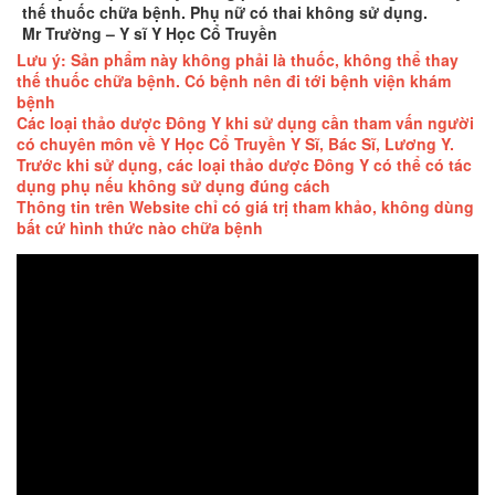
thế thuốc chữa bệnh. Phụ nữ có thai không sử dụng.
Mr Trường – Y sĩ Y Học Cổ Truyền
Lưu ý: Sản phẩm này không phải là thuốc, không thể thay
thế thuốc chữa bệnh. Có bệnh nên đi tới bệnh viện khám
bệnh
Các loại thảo dược Đông Y khi sử dụng cần tham vấn người
có chuyên môn về Y Học Cổ Truyền Y Sĩ, Bác Sĩ, Lương Y.
Trước khi sử dụng, các loại thảo dược Đông Y có thể có tác
dụng phụ nếu không sử dụng đúng cách
Thông tin trên Website chỉ có giá trị tham khảo, không dùng
bất cứ hình thức nào chữa bệnh