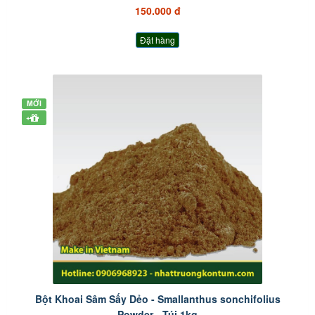
150.000 đ
Đặt hàng
MỚI
+
Bột Khoai Sâm Sấy Dẻo - Smallanthus sonchifolius
Powder - Túi 1kg