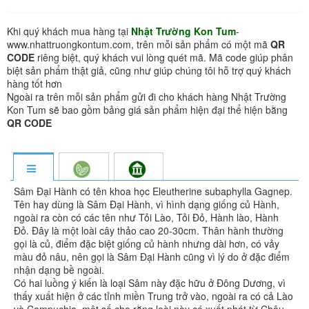
Khi quý khách mua hàng tại
Nhật Trường Kon Tum
-
www.nhattruongkontum.com, trên mỗi sản phẩm có một mã
QR
CODE
riêng biệt, quý khách vui lòng quét mã. Mã code giúp phân
biệt sản phẩm thật giả, cũng như giúp chúng tôi hỗ trợ quý khách
hàng tốt hơn
Ngoài ra trên mỗi sản phẩm gửi đi cho khách hàng Nhật Trường
Kon Tum sẽ bao gồm bảng giá sản phẩm hiện đại thể hiện bằng
QR CODE
Sâm Đại Hành có tên khoa học Eleutherine subaphylla Gagnep.
Tên hay dùng là Sâm Đại Hành, vì hình dạng giống củ Hành,
ngoài ra còn có các tên như Tỏi Lào, Tỏi Đỏ, Hành lào, Hành
Đỏ. Đây là một loài cây thảo cao 20-30cm. Thân hành thường
gọi là củ, điểm đặc biệt giống củ hành nhưng dài hơn, có vảy
màu đỏ nâu, nên gọi là Sâm Đại Hành cũng vì lý do ở đặc điểm
nhận dạng bề ngoài.
Có hai luồng ý kiến là loại Sâm này đặc hữu ở Đông Dương, vì
thấy xuất hiện ở các tỉnh miền Trung trở vào, ngoài ra có cả Lào
và Campuchia, một số cho rằng loài này có xuất phát từ Châu