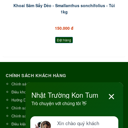
Khoai Sâm Sấy Dẻo - Smallanthus sonchifolius - Túi
1kg
150.000 đ
Đặt hàng
CHÍNH SÁCH KHÁCH HÀNG
Chính sách bảo mật (Quyền riêng tư)
Điều khoản và điều kiện sử dụng
Hướng Dẫn Thanh Toán
Chính sách đổi trả và hoàn tiền
Chính sách vận chuyển & giao hàng
Điều kiện cung cấp hàng hóa