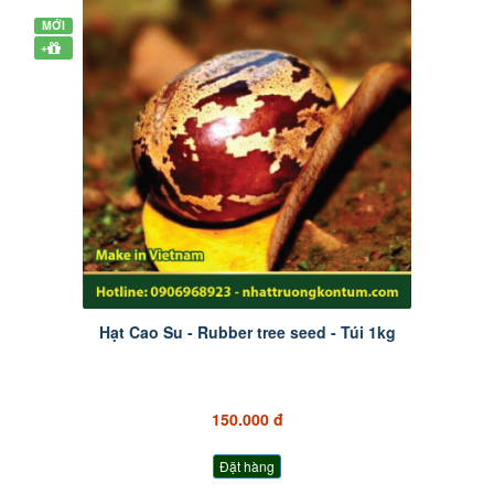
MỚI
+
Hạt Cao Su - Rubber tree seed - Túi 1kg
150.000 đ
Đặt hàng