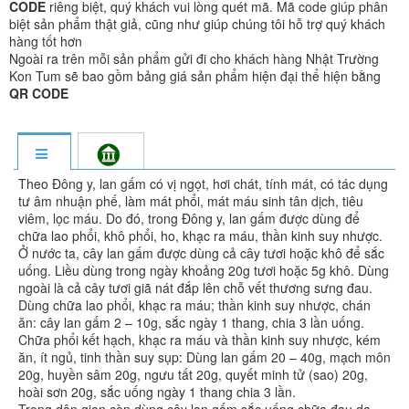
CODE
riêng biệt, quý khách vui lòng quét mã. Mã code giúp phân
biệt sản phẩm thật giả, cũng như giúp chúng tôi hỗ trợ quý khách
hàng tốt hơn
Ngoài ra trên mỗi sản phẩm gửi đi cho khách hàng Nhật Trường
Kon Tum sẽ bao gồm bảng giá sản phẩm hiện đại thể hiện bằng
QR CODE
Theo Đông y, lan gấm có vị ngọt, hơi chát, tính mát, có tác dụng
tư âm nhuận phế, làm mát phổi, mát máu sinh tân dịch, tiêu
viêm, lọc máu. Do đó, trong Đông y, lan gấm được dùng để
chữa lao phổi, khô phổi, ho, khạc ra máu, thần kinh suy nhược.
Ở nước ta, cây lan gấm được dùng cả cây tươi hoặc khô để sắc
uống. Liều dùng trong ngày khoảng 20g tươi hoặc 5g khô. Dùng
ngoài là cả cây tươi giã nát đắp lên chỗ vết thương sưng đau.
Dùng chữa lao phổi, khạc ra máu; thần kinh suy nhược, chán
ăn: cây lan gấm 2 – 10g, sắc ngày 1 thang, chia 3 lần uống.
Chữa phổi kết hạch, khạc ra máu và thần kinh suy nhược, kém
ăn, ít ngủ, tinh thần suy sụp: Dùng lan gấm 20 – 40g, mạch môn
20g, huyền sâm 20g, ngưu tất 20g, quyết minh tử (sao) 20g,
hoài sơn 20g, sắc uống ngày 1 thang chia 3 lần.
Trong dân gian còn dùng cây lan gấm sắc uống chữa đau dạ