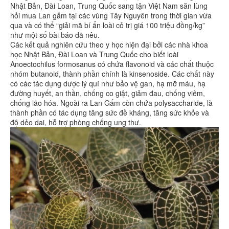
Nhật Bản, Đài Loan, Trung Quốc sang tận Việt Nam săn lùng
hỏi mua Lan gấm tại các vùng Tây Nguyên trong thời gian vừa
qua và có thể “giải mã bí ẩn loài cỏ trị giá 100 triệu đồng/kg”
như một số bài báo đã nêu.
Các kết quả nghiên cứu theo y học hiện đại bởi các nhà khoa
học Nhật Bản, Đài Loan và Trung Quốc cho biết loài
Anoectochilus formosanus có chứa flavonoid và các chất thuộc
nhóm butanoid, thành phần chính là kinsenoside. Các chất này
có các tác dụng dược lý quí như bảo vệ gan, hạ mỡ máu, hạ
đường huyết, an thần, chống co giật, giảm đau, chống viêm,
chống lão hóa. Ngoài ra Lan Gấm còn chứa polysaccharide, là
thành phần có tác dụng tăng sức đề kháng, tăng sức khỏe và
độ dẻo dai, hỗ trợ phòng chống ung thư.