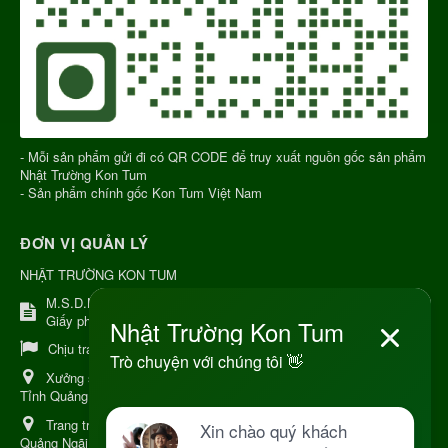
- Mỗi sản phẩm gửi đi có QR CODE để truy xuất nguồn gốc sản phẩm
Nhật Trường Kon Tum
- Sản phẩm chính gốc Kon Tum Việt Nam
ĐƠN VỊ QUẢN LÝ
NHẬT TRƯỜNG KON TUM
M.S.D.N: 8344254367, Cấp tại Kon Tum.
Giấy phép số: Số 38A.8009409/HKD
Chịu trách nhiệm:
Chủ cơ sở Nguyễn Nhật Trường
Xưởng sản xuất:
34 Lý Thường Kiệt, Tổ 6, Phường Kon Tum,
Tỉnh Quảng Ngải
Trang trại Dược Liệu Hữu Cơ:
Khu 37 Hộ Xã Măng Đen Tỉnh
Quảng Ngãi