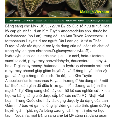
Bằng sáng chế Mỹ - US 9072770 B2 do Cục sở hữu trí tuệ Hòa
Kỳ cấp ghi nhận: “Lan Kim Tuyến Anoectochilus spp. thuộc họ
Orchidaceae (họ Lan), trong đó Lan Kim Tuyến Anoectochilus
formosanus Hayata được người Đài Loan gọi là “Vua Thảo
Dược” vì các tác dụng dược lý đa dạng của nó, các tinh chất có
trong cây lan gấm như beta-D-glucopyranosyl-(3R)-
hydroxybutanolide, stearic acid, palmitic acid, beta-sitosterol,
succinic acid, p-hydroxy benzaldehyde, daucosterol, methyl 4-
beta-D-glucopyranosyl-hutanoate, p-hydroxy cinnamic acid and
o-hydroxy phenol giúp giảm huyết áp và đường huyết, bảo vệ
gan và tăng cường miễn dịch. Do đó, Lan Kim Tuyến
Anoectochilus formosanus Hayata thường được dùng như một
bài thuốc dân gian để điều trị xơ gan, tiểu đường và bệnh tim
mạch.”. Tại Bằng sáng chế này còn liệt kê các nghiên cứu khoa
học và bằng sáng chế được cấp bởi các nước Mỹ, Nhật, Đài
Loan, Trung Quốc cho thấy tác dụng dược lý đa dạng của Lan
Gấm như bảo vệ gan, chống lại viêm gan cấp tính, giảm đường
huyết, giảm lipid, ngừa loãng xương, cải thiện trí nhớ và học
tập... Ngoài ra, một Bằng sáng chế tại Mỹ cũng rất đáng quan