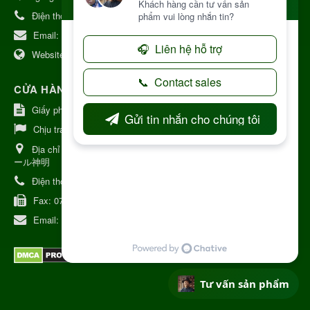
Điện thoại:
+84 906968923
Email:
kinhdoanh@nhattruongkontum.com
Website:
https://www.nhattruongkontum.com
CỬA HÀNG GIỚI THIỆU TẠI NHẬT BẢN
Giấy phép số: 080-9475-1379
Chịu trách nhiệm:
MR THƯƠNG
Địa chỉ Nhật Bản:
日本 愛知県刈谷市神明町6丁目308番地 ファミ
ール神明
Điện thoại:
080-9475-1379
Fax:
070-9178-7979
Email:
syixl13029@yahoo.co.jp
Tư vấn sản phẩm