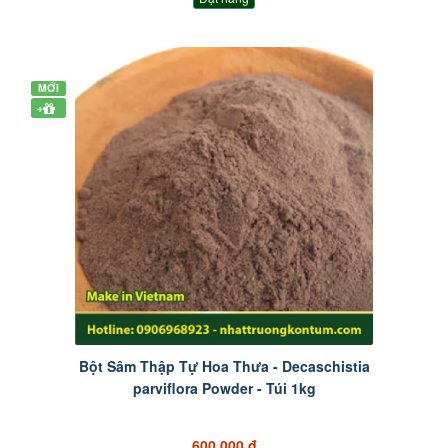
MỚI
+
Bột Sâm Thập Tự Hoa Thưa - Decaschistia
parviflora Powder - Túi 1kg
600.000 đ