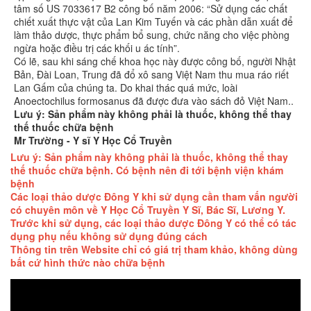
tâm số US 7033617 B2 công bố năm 2006: “Sử dụng các chất
chiết xuất thực vật của Lan Kim Tuyến và các phần dẫn xuất để
làm thảo dược, thực phẩm bổ sung, chức năng cho việc phòng
ngừa hoặc điều trị các khối u ác tính”.
Có lẽ, sau khi sáng chế khoa học này được công bố, người Nhật
Bản, Đài Loan, Trung đã đổ xô sang Việt Nam thu mua ráo riết
Lan Gấm của chúng ta. Do khai thác quá mức, loài
Anoectochilus formosanus đã được đưa vào sách đỏ Việt Nam..
Lưu ý: Sản phẩm này không phải là thuốc, không thể thay
thế thuốc chữa bệnh
Mr Trường - Y sĩ Y Học Cổ Truyền
Lưu ý: Sản phẩm này không phải là thuốc, không thể thay
thế thuốc chữa bệnh. Có bệnh nên đi tới bệnh viện khám
bệnh
Các loại thảo dược Đông Y khi sử dụng cần tham vấn người
có chuyên môn về Y Học Cổ Truyền Y Sĩ, Bác Sĩ, Lương Y.
Trước khi sử dụng, các loại thảo dược Đông Y có thể có tác
dụng phụ nếu không sử dụng đúng cách
Thông tin trên Website chỉ có giá trị tham khảo, không dùng
bất cứ hình thức nào chữa bệnh