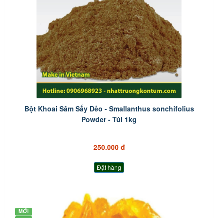
Bột Khoai Sâm Sấy Dẻo - Smallanthus sonchifolius
Powder - Túi 1kg
250.000 đ
Đặt hàng
MỚI