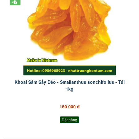
+
Khoai Sâm Sấy Dẻo - Smallanthus sonchifolius - Túi
1kg
150.000 đ
Đặt hàng