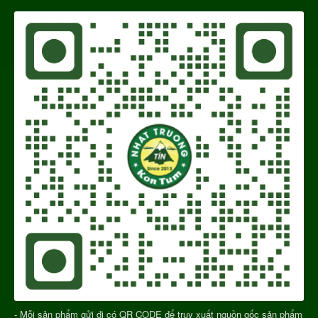
- Mỗi sản phẩm gửi đi có QR CODE để truy xuất nguồn gốc sản phẩm