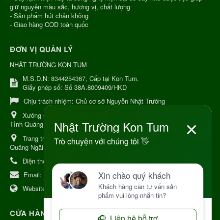
giữ nguyên màu sắc, hương vị, chất lượng
- Sản phẩm hút chân không
- Giao hàng COD toàn quốc
ĐƠN VỊ QUẢN LÝ
NHẬT TRƯỜNG KON TUM
M.S.D.N: 8344254367, Cấp tại Kon Tum.
Giấy phép số: Số 38A.8009409/HKD
Chịu trách nhiệm:
Chủ cơ sở Nguyễn Nhật Trường
Xưởng sản xuất:
34 Lý Thường Kiệt, Tổ 6, Phường Kon Tum,
Tỉnh Quảng Ngải
Trang trại Dược Liệu Hữu Cơ:
Khu 37 Hộ Xã Măng Đen Tỉnh
Quảng Ngãi
Điện thoại:
+84 906968923
Email:
kinhdoanh@nhattruongkontum.com
Website:
https://www.nhattruongkontum.com
CỬA HÀNG GIỚI THIỆU TẠI NHẬT BẢN