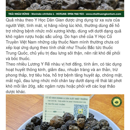
Quả nhàu theo Y Học Dân Gian được ứng dụng từ xa xưa của
người Việt, tính mát, vị hăng nồng lúc khô, thường dùng để hỗ
trợ những bệnh nhức mỏi xương khớp, dùng với dưới dạng quả
khô ngâm rượu hoặc sắc uống. Do hạn chế của Y Học Cổ
Truyền Việt Nam những cây thuốc Nam mình thường chưa có
xếp loại ứng dụng theo tính chất như Thuốc Bắc tức thuốc
Trung Quốc, chủ yếu trị đau lưng sỏi thận, nên rất khó để phối
và bốc thuốc.
Theo nhiều Lương Y Rễ nhàu vị hơi đắng, tính ấm, có tác dụng
hoạt huyết thông kinh, giảm đau, nhuận tràng và an thần, trừ
phong thấp, trợ tiêu hóa, hỗ trợ bệnh tăng huyết áp, chóng mặt,
mất ngủ, đau lưng nhức mỏi chân tay dưới dạng rễ thái lát phơi
khô mỗi lần 20g, sắc ngâm rượu hoặc phối với các loại thảo
dược khác.