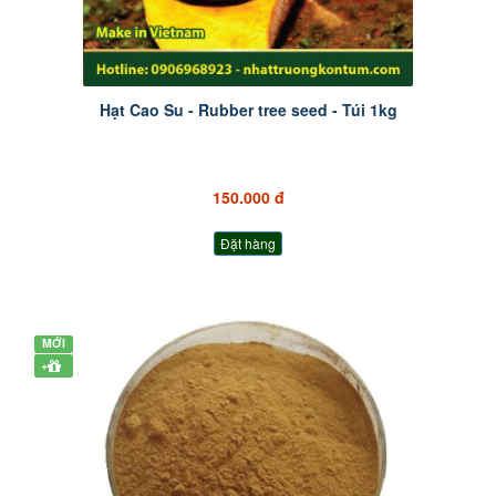
Hạt Cao Su - Rubber tree seed - Túi 1kg
150.000 đ
Đặt hàng
MỚI
+