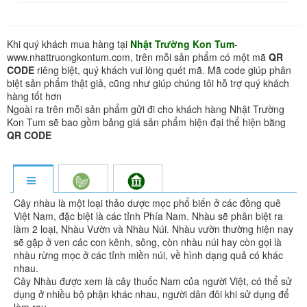
Khi quý khách mua hàng tại
Nhật Trường Kon Tum
-
www.nhattruongkontum.com, trên mỗi sản phẩm có một mã
QR
CODE
riêng biệt, quý khách vui lòng quét mã. Mã code giúp phân
biệt sản phẩm thật giả, cũng như giúp chúng tôi hỗ trợ quý khách
hàng tốt hơn
Ngoài ra trên mỗi sản phẩm gửi đi cho khách hàng Nhật Trường
Kon Tum sẽ bao gồm bảng giá sản phẩm hiện đại thể hiện bằng
QR CODE
Cây nhàu là một loại thảo dược mọc phổ biến ở các đồng quê
Việt Nam, đặc biệt là các tỉnh Phía Nam. Nhàu sẽ phân biệt ra
làm 2 loại, Nhàu Vườn và Nhàu Núi. Nhàu vườn thường hiện nay
sẽ gặp ở ven các con kênh, sông, còn nhàu núi hay còn gọi là
nhàu rừng mọc ở các tỉnh miền núi, về hình dạng quả có khác
nhau.
Cây Nhàu được xem là cây thuốc Nam của người Việt, có thể sử
dụng ở nhiều bộ phận khác nhau, người dân đôi khi sử dụng để
làm rau.