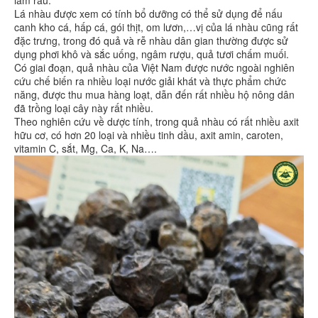
Lá nhàu được xem có tính bổ dưỡng có thể sử dụng để nấu
canh kho cá, hấp cá, gói thịt, om lươn,…vị của lá nhàu cũng rất
đặc trưng, trong đó quả và rễ nhàu dân gian thường được sử
dụng phơi khô và sắc uống, ngâm rượu, quả tươi chấm muối.
Có giai đoạn, quả nhàu của Việt Nam được nước ngoài nghiên
cứu chế biến ra nhiều loại nước giải khát và thực phẩm chức
năng, được thu mua hàng loạt, dẫn đến rất nhiều hộ nông dân
đã trồng loại cây này rất nhiều.
Theo nghiên cứu về dược tính, trong quả nhàu có rất nhiều axit
hữu cơ, có hơn 20 loại và nhiều tinh dầu, axit amin, caroten,
vitamin C, sắt, Mg, Ca, K, Na….