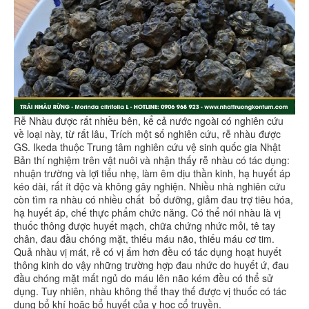
Rễ Nhàu được rất nhiều bên, kể cả nước ngoài có nghiên cứu
về loại này, từ rất lâu, Trích một số nghiên cứu, rễ nhàu được
GS. Ikeda thuộc Trung tâm nghiên cứu vệ sinh quốc gia Nhật
Bản thí nghiệm trên vật nuôi và nhận thấy rễ nhàu có tác dụng:
nhuận trường và lợi tiểu nhẹ, làm êm dịu thần kinh, hạ huyết áp
kéo dài, rất ít độc và không gây nghiện. Nhiều nhà nghiên cứu
còn tìm ra nhàu có nhiều chất bổ dưỡng, giảm đau trợ tiêu hóa,
hạ huyết áp, chế thực phẩm chức năng. Có thể nói nhàu là vị
thuốc thông được huyết mạch, chữa chứng nhức mỏi, tê tay
chân, đau đầu chóng mặt, thiếu máu não, thiếu máu cơ tim.
Quả nhàu vị mát, rễ có vị ấm hơn đều có tác dụng hoạt huyết
thông kinh do vậy những trường hợp đau nhức do huyết ứ, đau
đầu chóng mặt mất ngủ do máu lên não kém đều có thể sử
dụng. Tuy nhiên, nhàu không thể thay thế được vị thuốc có tác
dụng bổ khí hoặc bổ huyết của y học cổ truyền.