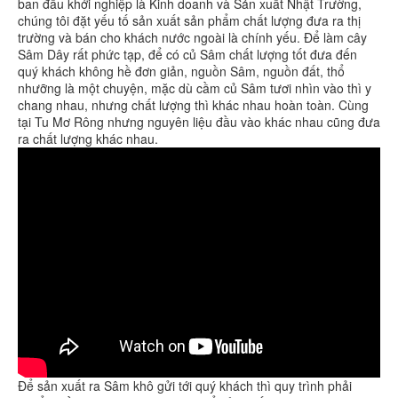
ban đầu khởi nghiệp là Kinh doanh và Sản xuất Nhật Trường,
chúng tôi đặt yếu tố sản xuất sản phẩm chất lượng đưa ra thị
trường và bán cho khách nước ngoài là chính yếu. Để làm cây
Sâm Dây rất phức tạp, để có củ Sâm chất lượng tốt đưa đến
quý khách không hề đơn giản, nguồn Sâm, nguồn đất, thổ
nhưỡng là một chuyện, mặc dù cầm củ Sâm tươi nhìn vào thì y
chang nhau, nhưng chất lượng thì khác nhau hoàn toàn. Cùng
tại Tu Mơ Rông nhưng nguyên liệu đầu vào khác nhau cũng đưa
ra chất lượng khác nhau.
Để sản xuất ra Sâm khô gửi tới quý khách thì quy trình phải