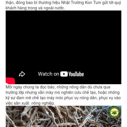
thận, đóng bao bì thương hiệu Nhật Trường Kon Tum gửi tới quý
khách hàng trong và ngoài nước.
Mỗi ngày chúng ta đọc báo, những nông dân dù chưa qua
trường lớp nhưng vẫn mày mò nghiên cứu chế tạo, hoặc những
kỹ sư đam mê chế tạo máy móc phục vụ nông dân, phục vụ vào
việc sản xuất nông nghiệp.