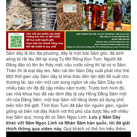
Sâm dây là tên địa phương, đây là một loài Sâm gốc, đã sinh
sống từ rất lâu đời tại vùng Tu Mơ Rông Kon Tum. Người Xê
Đăng đào củ lên ăn thấy mát, nấu nước uống thì lại có vị Sâm.
Thân thì là loại dây leo. Nên cái tên Sâm Dây xuất phát như thế.
Một thời gian cây Sâm dây bị khai thác đến tận diệt để xuất cho
thương lái, tạo nên một cơn song ngầm về cây Sâm Dây mà
nhiều báo chí đã đề cập nhiều năm trước. Trước tình hình đó,
các nhà khoa học đã xác định đây là cây Hồng Đẳng Sâm một
chi của Đảng Sâm, một loại Sâm nổi tiếng được sử dụng phổ
biến trên thế giới. Tỉnh Kon Tum đã bảo tồn nguồn gien, nguồn
giống và biến nơi đây thành nơi thủ phủ của dược liệu với nhiều
loại Sâm quý, trong đó có Sâm Ngọc Linh.
Lưu ý Sâm Dây
khác với Sâm Ngọc Linh và Nhân Sâm hàn quốc, tôi đã giải
thích thông qua video này.
Quý khách có thể tìm hiểu thêm
.