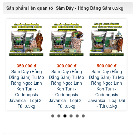
Sản phẩm liên quan tới Sâm Dây - Hồng Đẳng Sâm 0.5kg
300.000 đ
500.000 đ
1.000.000 đ
g
Sâm Dây (Hồng
Sâm Dây (Hồng
Sâm Dây (Hồng
Trà
Mơ
Đẳng Sâm) Tu Mơ
Đẳng Sâm) Tu Mơ
Đẳng Sâm) Tu Mơ
Lá
h
Rông Ngọc Linh
Rông Ngọc Linh
Rông Ngọc Linh
N
Kon Tum -
Kon Tum -
Kon Tum -
Tum
Codonopsis
Codonopsis
Codonopsis
Jav
2 -
Javanica - Loại 3 -
Javanica - Loại Đại
Javanica - Loại Đại
T
Túi 0.5kg
- Túi 0.5kg
- Túi 1kg