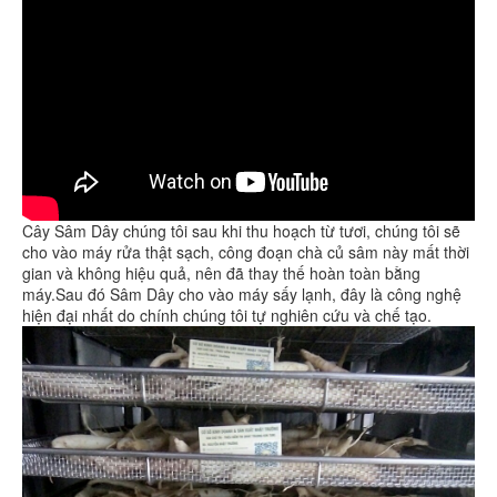
Cây Sâm Dây chúng tôi sau khi thu hoạch từ tươi, chúng tôi sẽ
cho vào máy rửa thật sạch, công đoạn chà củ sâm này mất thời
gian và không hiệu quả, nên đã thay thế hoàn toàn bằng
máy.Sau đó Sâm Dây cho vào máy sấy lạnh, đây là công nghệ
hiện đại nhất do chính chúng tôi tự nghiên cứu và chế tạo.