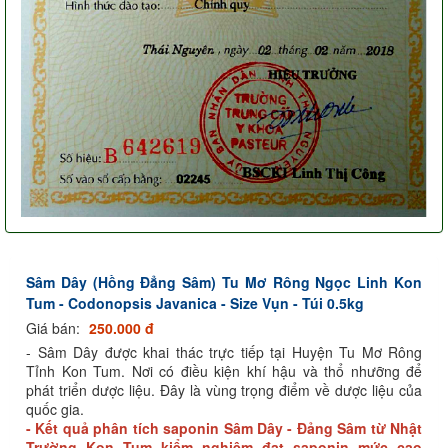
Sâm Dây (Hồng Đẳng Sâm) Tu Mơ Rông Ngọc Linh Kon
Tum - Codonopsis Javanica - Size Vụn - Túi 0.5kg
Giá bán:
250.000 đ
- Sâm Dây được khai thác trực tiếp tại Huyện Tu Mơ Rông
Tỉnh Kon Tum. Nơi có điều kiện khí hậu và thổ nhưỡng để
phát triển dược liệu. Đây là vùng trọng điểm về dược liệu của
quốc gia.
- Kết quả phân tích saponin Sâm Dây - Đảng Sâm từ Nhật
Trường Kon Tum kiểm nghiệm đạt saponin mức cao