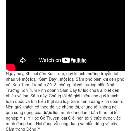
Ngày nay, Khi nói đến Kon Tum, quý khách thường truyền tai
nhau về một loại “Sâm Dây”, một loại Sâm phổ biến khi đến phố
núi Kon Tum. Từ năm 2013, chúng tôi với thương hiệu Nhật
Trường Kon Tum kinh doanh Sâm Dây từ lúc chưa ai biết đến
nhiều về loại Sâm này. Chúng tôi đã giới thiệu cho quý khách
toàn quốc và tìm hiểu thật sâu loại Sâm mình đang kinh doanh.
Nên quý khách có theo dõi về chúng tôi, chúng tôi không nói
quá công dụng của dược liệu mình đang làm, bản thân tôi tốt
nghiệp Y sĩ Y Học Cổ Truyền loại Giỏi nên tôi ý thức được việc
mình đang làm. Nói đúng về công dụng và hiểu đúng về cây
Sâm trong Đông Y.