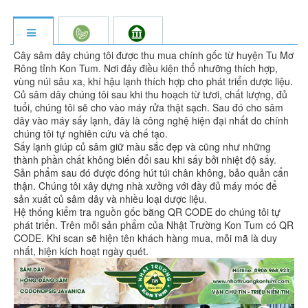
Cây sâm dây chúng tôi được thu mua chính gốc từ huyện Tu Mơ
Rông tỉnh Kon Tum. Nơi đây điều kiện thổ nhưỡng thích hợp,
vùng núi sâu xa, khí hậu lạnh thích hợp cho phát triển dược liệu.
Củ sâm dây chúng tôi sau khi thu hoạch từ tươi, chất lượng, đủ
tuổi, chúng tôi sẽ cho vào máy rửa thật sạch. Sau đó cho sâm
dây vào máy sấy lạnh, đây là công nghệ hiện đại nhất do chính
chúng tôi tự nghiên cứu và chế tạo.
Sấy lạnh giúp củ sâm giữ màu sắc đẹp và cũng như những
thành phần chất không biến đổi sau khi sấy bởi nhiệt độ sấy.
Sản phẩm sau đó được đóng hút túi chân không, bảo quản cẩn
thận. Chúng tôi xây dựng nhà xưởng với đầy đủ máy móc để
sản xuất củ sâm dây và nhiều loại dược liệu.
Hệ thống kiểm tra nguồn gốc bằng QR CODE do chúng tôi tự
phát triển. Trên mỗi sản phẩm của Nhật Trường Kon Tum có QR
CODE. Khi scan sẽ hiện tên khách hàng mua, mỗi mã là duy
nhất, hiện kích hoạt ngày quét.