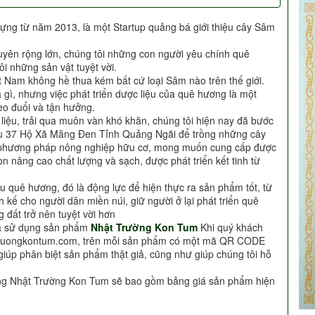
ựng từ năm 2013, là một Startup quảng bá giới thiệu cây Sâm
uyên rộng lớn, chúng tôi những con người yêu chính quê
i những sản vật tuyệt vời.
t Nam không hề thua kém bất cứ loại Sâm nào trên thế giới.
à gì, nhưng việc phát triển dược liệu của quê hương là một
o đuổi và tận hưởng.
c liệu, trải qua muôn vàn khó khăn, chúng tôi hiện nay đã bước
Khu 37 Hộ Xã Măng Đen Tỉnh Quảng Ngãi để trồng những cây
i phương pháp nông nghiệp hữu cơ, mong muốn cung cấp được
n nâng cao chất lượng và sạch, được phát triển kết tinh từ
u quê hương, đó là động lực để hiện thực ra sản phẩm tốt, từ
h kế cho người dân miền núi, giữ người ở lại phát triển quê
 đất trở nên tuyệt vời hơn
ựa sử dụng sản phẩm
Nhật Trường Kon Tum
Khi quý khách
truongkontum.com, trên mỗi sản phẩm có một mã QR CODE
giúp phân biệt sản phẩm thật giả, cũng như giúp chúng tôi hỗ
àng Nhật Trường Kon Tum sẽ bao gồm bảng giá sản phẩm hiện