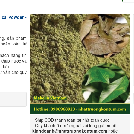
dica Powder -
ông, sản phẩm
 hoàn toàn tự
hách hàng tin
 khắp nước và
n lựa.
tư vấn cho quý
- Ship COD thanh toán tại nhà toàn quốc
- Quý khách ở nước ngoài vui lòng gửi email
kinhdoanh@nhattruongkontum.com
hoặc