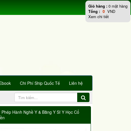
Giỏ hàng :
0
mặt hàng
Tổng :
0
VND
Xem chi tiết
Ebook
Chi Phí Ship Quốc Tế
Liên hệ
y Phép Hành Nghề Y & Bằng Y Sĩ Y Học Cổ
yền