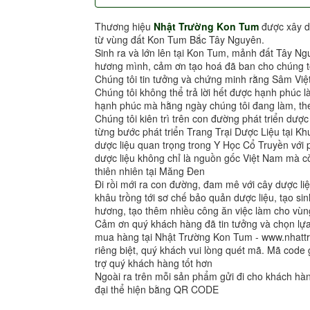
Thương hiệu
Nhật Trường Kon Tum
được xây d
từ vùng đất Kon Tum Bắc Tây Nguyên.
Sinh ra và lớn lên tại Kon Tum, mảnh đất Tây Ng
hương mình, cảm ơn tạo hoá đã ban cho chúng tô
Chúng tôi tin tưởng và chứng minh rằng Sâm Việ
Chúng tôi không thể trả lời hết được hạnh phúc l
hạnh phúc mà hằng ngày chúng tôi đang làm, the
Chúng tôi kiên trì trên con đường phát triển dượ
từng bước phát triển Trang Trại Dược Liệu tại 
dược liệu quan trọng trong Y Học Cổ Truyền vớ
dược liệu không chỉ là nguồn gốc Việt Nam mà cò
thiên nhiên tại Măng Đen
Đi rồi mới ra con đường, đam mê với cây dược liệ
khâu trồng tới sơ chế bảo quản dược liệu, tạo sin
hương, tạo thêm nhiều công ăn việc làm cho vùng
Cảm ơn quý khách hàng đã tin tưởng và chọn l
mua hàng tại Nhật Trường Kon Tum - www.nhat
riêng biệt, quý khách vui lòng quét mã. Mã code 
trợ quý khách hàng tốt hơn
Ngoài ra trên mỗi sản phẩm gửi đi cho khách h
đại thể hiện bằng QR CODE