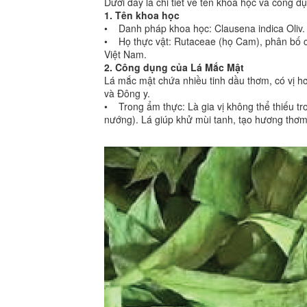
Dưới đây là chi tiết về tên khoa học và công 
1. Tên khoa học
• Danh pháp khoa học: Clausena indica Oliv.
• Họ thực vật: Rutaceae (họ Cam), phân bố c
Việt Nam.
2. Công dụng của Lá Mắc Mật
Lá mắc mật chứa nhiều tinh dầu thơm, có vị h
và Đông y.
• Trong ẩm thực: Là gia vị không thể thiếu tr
nướng). Lá giúp khử mùi tanh, tạo hương thơ