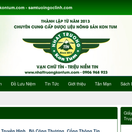
gkontum.com - samtuoingoclinh.com
n
Đồ Lưu Niệm
Tin Tức
Giới thiệu
Tản Mạn
Sách 
Giấ
Tru
 Truyền Hình
Bộ Công Thương
Cổng Thông Tin