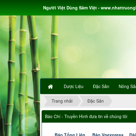
Người Việt Dùng Sâm Việt - www.nhattruon
Dược Liệu
Đặc Sản
Nông Sả
Trang nhất
Đặc Sản
Báo Chí - Truyền Hình đưa tin về chúng tôi
Báo Tổng Liên
Báo Vnexpress
Đài