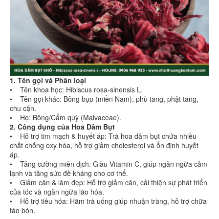
1. Tên gọi và Phân loại
• Tên khoa học: Hibiscus rosa-sinensis L.
• Tên gọi khác: Bông bụp (miền Nam), phù tang, phật tang,
chu cận.
• Họ: Bông/Cẩm quỳ (Malvaceae).
2. Công dụng của Hoa Dâm Bụt
• Hỗ trợ tim mạch & huyết áp: Trà hoa dâm bụt chứa nhiều
chất chống oxy hóa, hỗ trợ giảm cholesterol và ổn định huyết
áp.
• Tăng cường miễn dịch: Giàu Vitamin C, giúp ngăn ngừa cảm
lạnh và tăng sức đề kháng cho cơ thể.
• Giảm cân & làm đẹp: Hỗ trợ giảm cân, cải thiện sự phát triển
của tóc và ngăn ngừa lão hóa.
• Hỗ trợ tiêu hóa: Hãm trà uống giúp nhuận tràng, hỗ trợ chữa
táo bón.