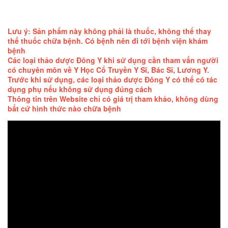
Lưu ý: Sản phẩm này không phải là thuốc, không thể thay
thế thuốc chữa bệnh. Có bệnh nên đi tới bệnh viện khám
bệnh
Các loại thảo dược Đông Y khi sử dụng cần tham vấn người
có chuyên môn về Y Học Cổ Truyền Y Sĩ, Bác Sĩ, Lương Y.
Trước khi sử dụng, các loại thảo dược Đông Y có thể có tác
dụng phụ nếu không sử dụng đúng cách
Thông tin trên Website chỉ có giá trị tham khảo, không dùng
bất cứ hình thức nào chữa bệnh