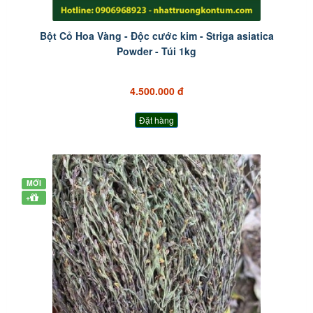
Bột Cỏ Hoa Vàng - Độc cước kim - Striga asiatica
Powder - Túi 1kg
4.500.000 đ
Đặt hàng
MỚI
+