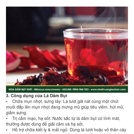
3. Công dụng của Lá Dâm Bụt
• Chữa mụn nhọt, sưng tấy: Lá tươi giã nát cùng một chút
muối đắp lên mụn nhọt đang mưng mủ giúp tiêu viêm, hút mủ,
giảm sưng.
• Trị cảm mạo, hạ sốt: Nước sắc từ lá dâm bụt có tính mát,
thường được dùng để giải cảm và hạ sốt.
• Hỗ trợ chữa kiết lỵ & mất ngủ: Dùng lá tươi hoặc vỏ thân cây