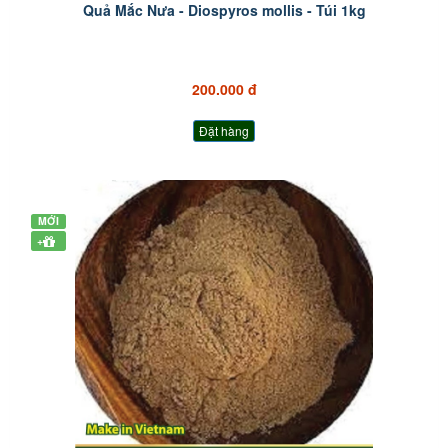
Quả Mắc Nưa - Diospyros mollis - Túi 1kg
200.000 đ
Đặt hàng
MỚI
+