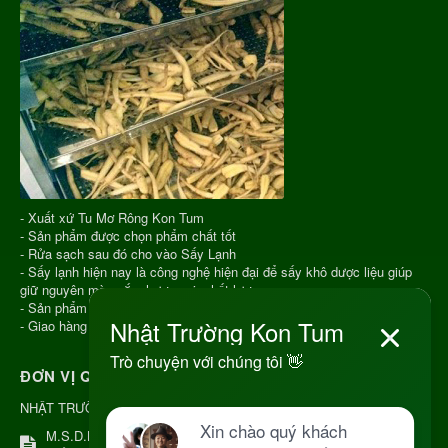
- Xuất xứ Tu Mơ Rông Kon Tum
- Sản phẩm được chọn phẩm chất tốt
- Rửa sạch sau đó cho vào Sấy Lạnh
- Sấy lạnh hiện nay là công nghệ hiện đại để sấy khô dược liệu giúp
giữ nguyên màu sắc, hương vị, chất lượng
- Sản phẩm hút chân không
- Giao hàng COD toàn quốc
ĐƠN VỊ QUẢN LÝ
NHẬT TRƯỜNG KON TUM
M.S.D.N: 8344254367, Cấp tại Kon Tum.