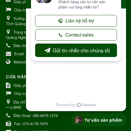
Giấy phép số: Số 38A.8009409/HKD
Chịu trách nhiệm:
Chủ cơ sở Nguyễn Nhật Trường
Xưởng sản xuất:
34 Lý Thường Kiệt, Tổ 6, Phường Kon Tum,
Tỉnh Quảng Ngải
Trang trại Dược Liệu Hữu Cơ:
Khu 37 Hộ Xã Măng Đen Tỉnh
Quảng Ngãi
Điện thoại:
+84 906968923
Email:
kinhdoanh@nhattruongkontum.com
Website:
https://www.nhattruongkontum.com
CỬA HÀNG GIỚI THIỆU TẠI NHẬT BẢN
Giấy phép số: 080-9475-1379
Chịu trách nhiệm:
MR THƯƠNG
Địa chỉ Nhật Bản:
日本 愛知県刈谷市神明町6丁目308番地 ファミ
ール神明
Điện thoại:
080-9475-1379
Tư vấn sản phẩm
Fax:
070-9178-7979