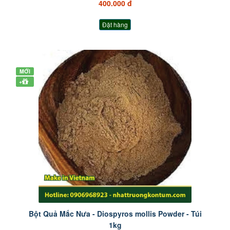
400.000 đ
Đặt hàng
MỚI
+
Bột Quả Mắc Nưa - Diospyros mollis Powder - Túi
1kg