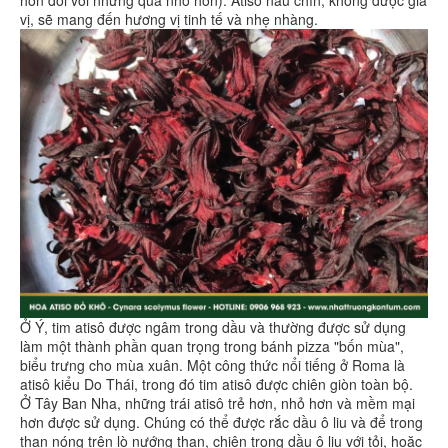
vị, sẽ mang đến hương vị tinh tế và nhẹ nhàng.
Ở Ý, tim atisô được ngâm trong dầu và thường được sử dụng
làm một thành phần quan trọng trong bánh pizza "bốn mùa",
biểu trưng cho mùa xuân. Một công thức nổi tiếng ở Roma là
atisô kiểu Do Thái, trong đó tim atisô được chiên giòn toàn bộ.
Ở Tây Ban Nha, những trái atisô trẻ hơn, nhỏ hơn và mềm mại
hơn được sử dụng. Chúng có thể được rắc dầu ô liu và để trong
than nóng trên lò nướng than, chiên trong dầu ô liu với tỏi, hoặc