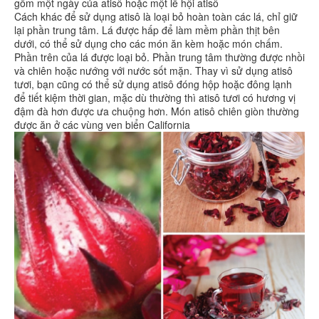
gồm một ngày của atisô hoặc một lễ hội atisô
Cách khác để sử dụng atisô là loại bỏ hoàn toàn các lá, chỉ giữ
lại phần trung tâm. Lá được hấp để làm mềm phần thịt bên
dưới, có thể sử dụng cho các món ăn kèm hoặc món chấm.
Phần trên của lá được loại bỏ. Phần trung tâm thường được nhồi
và chiên hoặc nướng với nước sốt mặn. Thay vì sử dụng atisô
tươi, bạn cũng có thể sử dụng atisô đóng hộp hoặc đông lạnh
để tiết kiệm thời gian, mặc dù thường thì atisô tươi có hương vị
đậm đà hơn được ưa chuộng hơn. Món atisô chiên giòn thường
được ăn ở các vùng ven biển California