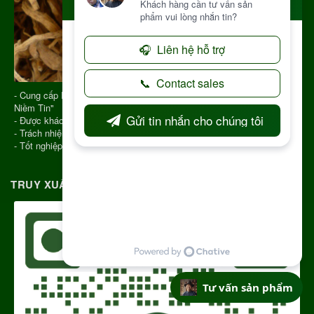
- Cung cấp Dược Liệu từ năm 2013 với Slogan "Vạn Chữ Tín Triệu
Niềm Tin"
- Được khách hàng đánh giá cao và nhận sự tin tưởng
- Trách nhiệm trên từng đơn hàng
- Tốt nghiệp Y Học Cổ Truyền, đúng chuyên ngành
TRUY XUẤT NGUỒN GỐC RÕ RÀNG
Tư vấn sản phẩm