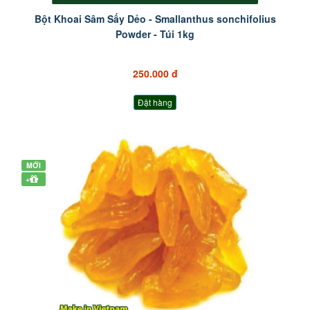
Bột Khoai Sâm Sấy Dẻo - Smallanthus sonchifolius
Powder - Túi 1kg
250.000 đ
Đặt hàng
MỚI
+