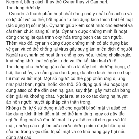
Negroni, bằng cách thay thế Cynar thay vì Campari.
Tác dụng dược lý
- Cynarin là thành phần hoạt chất đáng chú ý nhất của actiso và
có lợi đối với cơ thể, bắt nguồn từ tác dụng kích thích bài tiết mật
(tác dụng trị sỏi mật). Cynarin giúp kiểm soát mức cholesterol và
cải thiện chức năng túi mật. Cynarin được chứng minh là hoạt
động chống lại quá trình oxy hóa trong bạch cầu con người.
Thêm vào đó, cynarin cũng được chứng minh có tác dụng bảo
vệ gan và có thể chống lại virus gây suy giảm miến dịch ở người
Ngoài ra cynarin có hoạt tính chống oxy hóa, kháng cholinergic,
khả năng khử, loại bỏ gốc tự do và liên kết kim loại rõ rệt
Tác dụng phụ thường gặp của atiso là đầy hơi, chướng bụng, ợ
hơi, tiêu chảy, và cảm giác đau bụng, do atiso kích thích co bóp
túi mật và tiết mật. Một số người có thể gặp phản ứng dị ứng
như phát ban, ngứa, hoặc khó thở. Sử dụng quá liều hoặc lạm
dụng atiso có thể dẫn đến hại gan, suy thận, gây mất cân bằng
điện giải và khoáng chất. Ngoài ra, atiso có tác dụng hạ huyết
áp nên người huyết áp thấp cần thận trọng.
Không nên tự ý sử dụng atisô cho người bị sỏi mật vì atisô có
tác dụng kích thích tiết mật, có thể làm tăng nguy cơ gây tắc
nghẽn ống mật và đau túi mật. Tuy atisô có lợi cho gan và túi
mật, nhưng các nghiên cứu chưa chứng minh được hiệu quả
của nó trong việc điều trị sỏi mật và có khả năng gây hại nếu
dùng sai các