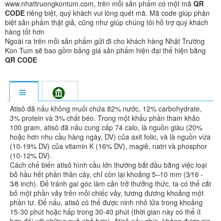
www.nhattruongkontum.com, trên mỗi sản phẩm có một mã
QR
CODE
riêng biệt, quý khách vui lòng quét mã. Mã code giúp phân
biệt sản phẩm thật giả, cũng như giúp chúng tôi hỗ trợ quý khách
hàng tốt hơn
Ngoài ra trên mỗi sản phẩm gửi đi cho khách hàng Nhật Trường
Kon Tum sẽ bao gồm bảng giá sản phẩm hiện đại thể hiện bằng
QR CODE
Atisô đã nấu không muối chứa 82% nước, 12% carbohydrate,
3% protein và 3% chất béo. Trong một khẩu phần tham khảo
100 gram, atisô đã nấu cung cấp 74 calo, là nguồn giàu (20%
hoặc hơn nhu cầu hàng ngày, DV) của axit folic, và là nguồn vừa
(10-19% DV) của vitamin K (16% DV), magiê, natri và phosphor
(10-12% DV).
Cách chế biến atisô hình cầu lớn thường bắt đầu bằng việc loại
bỏ hầu hết phần thân cây, chỉ còn lại khoảng 5–10 mm (3⁄16 -
3⁄8 inch). Để tránh gai góc làm cản trở thưởng thức, ta có thể cắt
bỏ một phần vảy trên mỗi chiếc vảy, tương đương khoảng một
phần tư. Để nấu, atisô có thể được ninh nhỏ lửa trong khoảng
15-30 phút hoặc hấp trong 30-40 phút (thời gian này có thể ít
hơn đối với những quả nhỏ hơn). Atisô nấu chín, không được gia