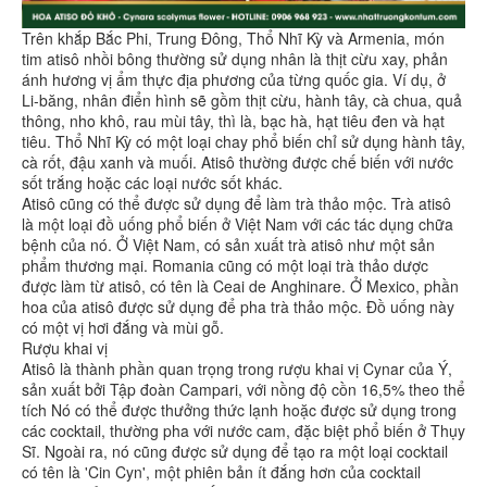
Trên khắp Bắc Phi, Trung Đông, Thổ Nhĩ Kỳ và Armenia, món
tim atisô nhồi bông thường sử dụng nhân là thịt cừu xay, phản
ánh hương vị ẩm thực địa phương của từng quốc gia. Ví dụ, ở
Li-băng, nhân điển hình sẽ gồm thịt cừu, hành tây, cà chua, quả
thông, nho khô, rau mùi tây, thì là, bạc hà, hạt tiêu đen và hạt
tiêu. Thổ Nhĩ Kỳ có một loại chay phổ biến chỉ sử dụng hành tây,
cà rốt, đậu xanh và muối. Atisô thường được chế biến với nước
sốt trắng hoặc các loại nước sốt khác.
Atisô cũng có thể được sử dụng để làm trà thảo mộc. Trà atisô
là một loại đồ uống phổ biến ở Việt Nam với các tác dụng chữa
bệnh của nó. Ở Việt Nam, có sản xuất trà atisô như một sản
phẩm thương mại. Romania cũng có một loại trà thảo dược
được làm từ atisô, có tên là Ceai de Anghinare. Ở Mexico, phần
hoa của atisô được sử dụng để pha trà thảo mộc. Đồ uống này
có một vị hơi đắng và mùi gỗ.
Rượu khai vị
Atisô là thành phần quan trọng trong rượu khai vị Cynar của Ý,
sản xuất bởi Tập đoàn Campari, với nồng độ cồn 16,5% theo thể
tích Nó có thể được thưởng thức lạnh hoặc được sử dụng trong
các cocktail, thường pha với nước cam, đặc biệt phổ biến ở Thụy
Sĩ. Ngoài ra, nó cũng được sử dụng để tạo ra một loại cocktail
có tên là 'Cin Cyn', một phiên bản ít đắng hơn của cocktail