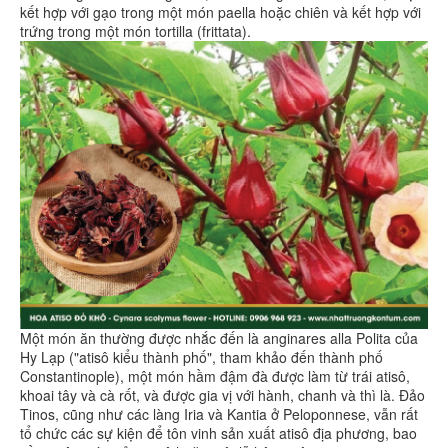
kết hợp với gạo trong một món paella hoặc chiên và kết hợp với
trứng trong một món tortilla (frittata).
Một món ăn thường được nhắc đến là anginares alla Polita của
Hy Lạp ("atisô kiểu thành phố", tham khảo đến thành phố
Constantinople), một món hầm đậm đà được làm từ trái atisô,
khoai tây và cà rốt, và được gia vị với hành, chanh và thì là. Đảo
Tinos, cũng như các làng Iria và Kantia ở Peloponnese, vẫn rất
tổ chức các sự kiện để tôn vinh sản xuất atisô địa phương, bao