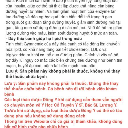
máu. Kích thích sản sinh tế bào β của tuyến tụy, tăng hoạt lực
của Insulin, giúp cơ thể tái thiết lập được khả năng cân bằng
đường huyết tự nhiên. Và làm giảm hoạt tính của enzyme tân
tạo đường và đảo ngược quá trình biến đổi thể trạng ở gan
trong suốt giai đoạn tăng đường huyết, giảm sinh đường mới tại
gan, tăng men sử dụng đường ở các mô, cơ. Nhờ đó hỗ trợ giảm
lượng đường vào máu, kiểm soát đường huyết ở mức an toàn.
- Dây thìa canh giúp hạ lipid trong máu
Tinh chất Gymnemic của dây thìa canh có tác động lên chuyển
hóa lipid, có khả năng tăng bài tiết cholesterol, LDL-c và
triglyceride ra khỏi cơ thể qua đường phân. Chính vì vậy sẽ hỗ
trợ đẩy lùi nguy cơ mắc các biến chứng tiểu đường như bệnh tim
mạch, huyết áp cao, bệnh tai biến mạch máu não.
Lưu ý: Sản phẩm này không phải là thuốc, không thể thay
thế thuốc chữa bệnh
Lưu ý: Sản phẩm này không phải là thuốc, không thể thay
thế thuốc chữa bệnh. Có bệnh nên đi tới bệnh viện khám
bệnh
Các loại thảo dược Đông Y khi sử dụng cần tham vấn người
có chuyên môn về Y Học Cổ Truyền Y Sĩ, Bác Sĩ, Lương Y.
Trước khi sử dụng, các loại thảo dược Đông Y có thể có tác
dụng phụ nếu không sử dụng đúng cách
Thông tin trên Website chỉ có giá trị tham khảo, không dùng
bất cứ hình thức nào chữa bệnh