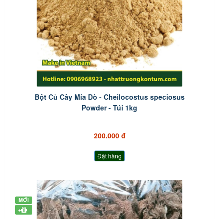
Bột Củ Cây Mía Dò - Cheilocostus speciosus
Powder - Túi 1kg
200.000 đ
Đặt hàng
MỚI
+