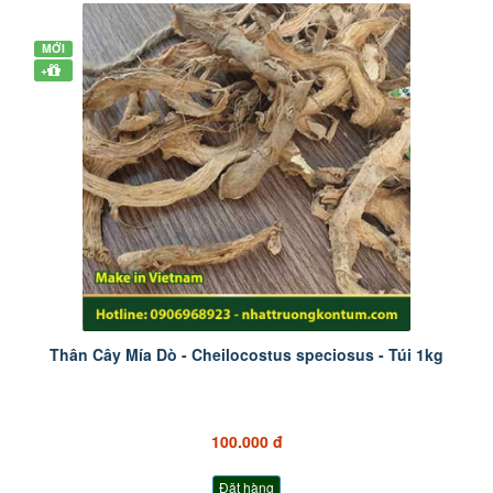
MỚI
+
Thân Cây Mía Dò - Cheilocostus speciosus - Túi 1kg
100.000 đ
Đặt hàng