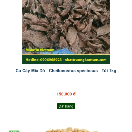
Củ Cây Mía Dò - Cheilocostus speciosus - Túi 1kg
150.000 đ
Đặt hàng