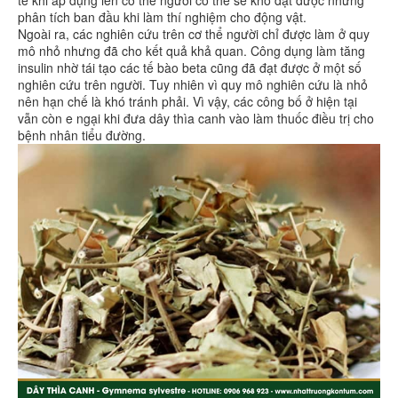
tế khi áp dụng lên cơ thể người có thể sẽ khó đạt được những
phân tích ban đầu khi làm thí nghiệm cho động vật.
Ngoài ra, các nghiên cứu trên cơ thể người chỉ được làm ở quy
mô nhỏ nhưng đã cho kết quả khả quan. Công dụng làm tăng
insulin nhờ tái tạo các tế bào beta cũng đã đạt được ở một số
nghiên cứu trên người. Tuy nhiên vì quy mô nghiên cứu là nhỏ
nên hạn chế là khó tránh phải. Vì vậy, các công bố ở hiện tại
vẫn còn e ngại khi đưa dây thìa canh vào làm thuốc điều trị cho
bệnh nhân tiểu đường.