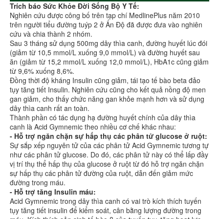
Trích báo Sức Khỏe Đời Sống Bộ Y Tế:
Nghiên cứu được công bố trên tạp chí MedlinePlus năm 2010
trên người tiểu đường tuýp 2 ở Ấn Độ đã được đưa vào nghiên
cứu và chia thành 2 nhóm.
Sau 3 tháng sử dụng 500mg dây thìa canh, đường huyết lúc đói
(giảm từ 10,5 mmol/L xuống 9,0 mmol/L) và đường huyết sau
ăn (giảm từ 15,2 mmol/L xuống 12,0 mmol/L), HbA1c cũng giảm
từ 9,6% xuống 8,6%.
Đồng thời độ kháng Insulin cũng giảm, tái tạo tế bào beta đảo
tụy tăng tiết Insulin. Nghiên cứu cũng cho kết quả nồng độ men
gan giảm, cho thấy chức năng gan khỏe mạnh hơn và sử dụng
dây thìa canh rất an toàn.
Thành phần có tác dụng hạ đường huyết chính của dây thìa
canh là Acid Gymnemic theo nhiều cơ chế khác nhau:
- Hỗ trợ ngăn chặn sự hấp thụ các phân tử glucose ở ruột:
Sự sắp xếp nguyên tử của các phân tử Acid Gymnemic tương tự
như các phân tử glucose. Do đó, các phân tử này có thể lấp đầy
vị trí thụ thể hấp thụ của glucose ở ruột từ đó hỗ trợ ngăn chặn
sự hấp thụ các phân tử đường của ruột, dẫn đến giảm mức
đường trong máu.
- Hỗ trợ tăng Insulin máu:
Acid Gymnemic trong dây thìa canh có vai trò kích thích tuyến
tụy tăng tiết insulin để kiểm soát, cân bằng lượng đường trong