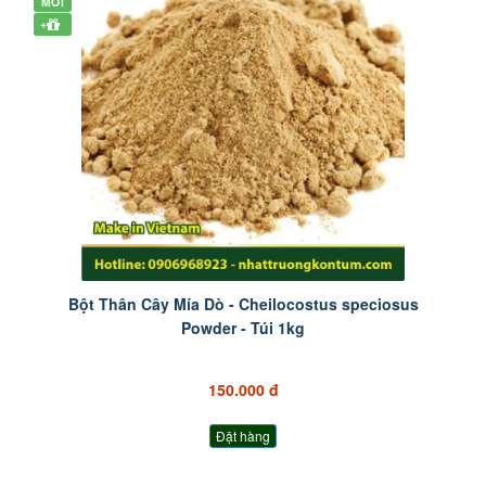
MỚI
+
Bột Thân Cây Mía Dò - Cheilocostus speciosus
Powder - Túi 1kg
150.000 đ
Đặt hàng