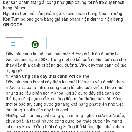
biệt sản phẩm thật giả, cũng như giúp chúng tôi hỗ trợ quý khách
hàng tốt hơn
Ngoài ra trên mỗi sản phẩm gửi đi cho khách hàng Nhật Trường
Kon Tum sẽ bao gồm bảng giá sản phẩm hiện đại thể hiện bằng
QR CODE
Dây thìa canh là một loại thảo mộc được phát hiện ở nước ta
vào khoảng năm 2006. Trong một số kết quả nghiên cứu đã cho
thấy dây thìa canh trị bệnh tiểu đường. Vậy, dây thìa canh có tác
dụng gì?
1. Phản ứng của dây thìa canh với cơ thể
Dây thìa canh là loại cây thân leo xuất hiện chủ yếu ở miền bắc
nước ta và có rất nhiều công dụng tốt cho sức khỏe. Theo như
những số liệu phân tích y khoa, khi sử dụng dây thìa canh cơ
thể bạn sẽ bị hạn chế khả năng tiếp nhận đường từ ruột. Đồng
thời tế bào tụy cũng được gia tăng khả năng phát triển nhờ việc
làm tăng insulin của dây thìa canh.
Những kết luận này chỉ dừng lại là những nghiên cứu bước đầu,
chưa phải là tất cả những công dụng loại thảo dược này mang
lại cho y khoa. Đồng thời cũng không thể khẳng định chắc chắn
loại cây này có độc tính nguy hại đến sức khỏe hay không.