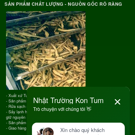
SẢN PHẨM CHẤT LƯỢNG - NGUỒN GỐC RÕ RÀNG
- Xuất xứ Tu Mơ Rông Kon Tum
- Sản phẩm được chọn phẩm chất tốt
- Rửa sạch sau đó cho vào Sấy Lạnh
- Sấy lạnh hiện nay là công nghệ hiện đại để sấy khô dược liệu giúp
giữ nguyên màu sắc, hương vị, chất lượng
- Sản phẩm hút chân không
- Giao hàng COD toàn quốc