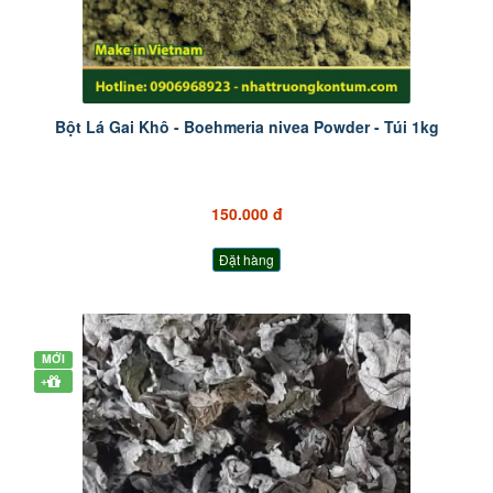
Bột Lá Gai Khô - Boehmeria nivea Powder - Túi 1kg
150.000 đ
Đặt hàng
MỚI
+