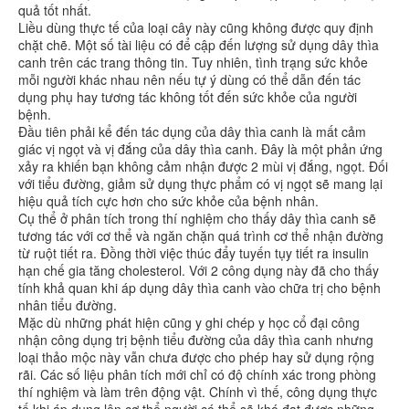
quả tốt nhất.
Liều dùng thực tế của loại cây này cũng không được quy định
chặt chẽ. Một số tài liệu có để cập đến lượng sử dụng dây thìa
canh trên các trang thông tin. Tuy nhiên, tình trạng sức khỏe
mỗi người khác nhau nên nếu tự ý dùng có thể dẫn đến tác
dụng phụ hay tương tác không tốt đến sức khỏe của người
bệnh.
Đầu tiên phải kể đến tác dụng của dây thìa canh là mất cảm
giác vị ngọt và vị đắng của dây thìa canh. Đây là một phản ứng
xảy ra khiến bạn không cảm nhận được 2 mùi vị đắng, ngọt. Đối
với tiểu đường, giảm sử dụng thực phẩm có vị ngọt sẽ mang lại
hiệu quả tích cực hơn cho sức khỏe của bệnh nhân.
Cụ thể ở phân tích trong thí nghiệm cho thấy dây thìa canh sẽ
tương tác với cơ thể và ngăn chặn quá trình cơ thể nhận đường
từ ruột tiết ra. Đồng thời việc thúc đẩy tuyến tụy tiết ra insulin
hạn chế gia tăng cholesterol. Với 2 công dụng này đã cho thấy
tính khả quan khi áp dụng dây thìa canh vào chữa trị cho bệnh
nhân tiểu đường.
Mặc dù những phát hiện cũng y ghi chép y học cổ đại công
nhận công dụng trị bệnh tiểu đường của dây thìa canh nhưng
loại thảo mộc này vẫn chưa được cho phép hay sử dụng rộng
rãi. Các số liệu phân tích mới chỉ có độ chính xác trong phòng
thí nghiệm và làm trên động vật. Chính vì thế, công dụng thực