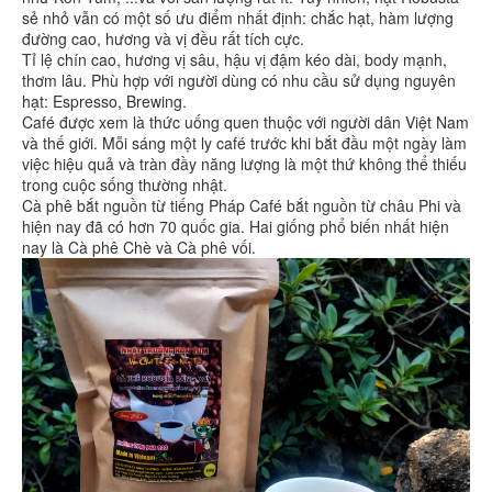
sẻ nhỏ vẫn có một số ưu điểm nhất định: chắc hạt, hàm lượng
đường cao, hương và vị đều rất tích cực.
Tỉ lệ chín cao, hương vị sâu, hậu vị đậm kéo dài, body mạnh,
thơm lâu. Phù hợp với người dùng có nhu cầu sử dụng nguyên
hạt: Espresso, Brewing.
Café được xem là thức uống quen thuộc với người dân Việt Nam
và thế giới. Mỗi sáng một ly café trước khi bắt đầu một ngày làm
việc hiệu quả và tràn đầy năng lượng là một thứ không thể thiếu
trong cuộc sống thường nhật.
Cà phê bắt nguồn từ tiếng Pháp Café bắt nguồn từ châu Phi và
hiện nay đã có hơn 70 quốc gia. Hai giống phổ biến nhất hiện
nay là Cà phê Chè và Cà phê vối.