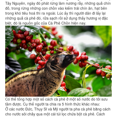
Tây Nguyên, ngày đó phát rừng làm nương rẫy, những quả chín
đỏ, trong rừng những con chồn vào kiếm trái chín ăn, hạt bên
trong khó tiêu hoá thì ra ngoài. Lúc ấy thì người dân đi lấy lại
những quả cà phê đó, rửa sạch rồi sử dụng thấy hương vị đặc
biệt, đó là nguồn gốc của Cà Phê Chồn hiện nay.
Có thể tổng hợp một số cách cà phê ở một số nước do tôi sưu
tầm được. Cụ thể người ta chia ra 5 hình thức khác nhau:
Ở các nước Đức, Thụy Sĩ và Mỹ người ta pha cà phê bằng cách
cho nước sôi chảy qua một cái túi lọc chứa bột cà phê. Cách