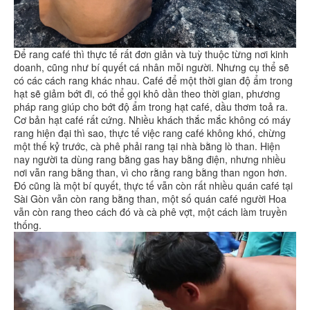
Để rang café thì thực tế rất đơn giản và tuỳ thuộc từng nơi kinh
doanh, cũng như bí quyết cá nhân mỗi người. Nhưng cụ thể sẽ
có các cách rang khác nhau. Café để một thời gian độ ẩm trong
hạt sẽ giảm bớt đi, có thể gọi khô dần theo thời gian, phương
pháp rang giúp cho bớt độ ẩm trong hạt café, dầu thơm toả ra.
Cơ bản hạt café rất cứng. Nhiều khách thắc mắc không có máy
rang hiện đại thì sao, thực tế việc rang café không khó, chừng
một thế kỷ trước, cà phê phải rang tại nhà bằng lò than. Hiện
nay người ta dùng rang bằng gas hay bằng điện, nhưng nhiều
nơi vẫn rang bằng than, vì cho rằng rang bằng than ngon hơn.
Đó cũng là một bí quyết, thực tế vẫn còn rất nhiều quán café tại
Sài Gòn vẫn còn rang bằng than, một số quán café người Hoa
vẫn còn rang theo cách đó và cà phê vợt, một cách làm truyền
thống.