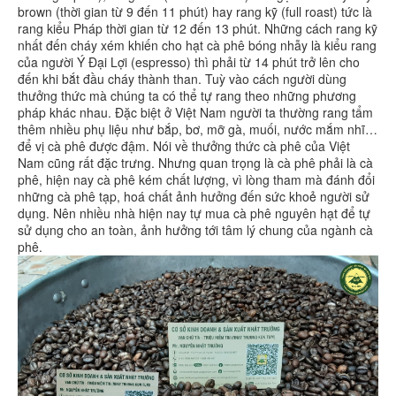
brown (thời gian từ 9 đến 11 phút) hay rang kỹ (full roast) tức là
rang kiểu Pháp thời gian từ 12 đến 13 phút. Những cách rang kỹ
nhất đến cháy xém khiến cho hạt cà phê bóng nhẫy là kiểu rang
của người Ý Ðại Lợi (espresso) thì phải từ 14 phút trở lên cho
đến khi bắt đầu cháy thành than. Tuỳ vào cách người dùng
thưởng thức mà chúng ta có thể tự rang theo những phương
pháp khác nhau. Đặc biệt ở Việt Nam người ta thường rang tẩm
thêm nhiều phụ liệu như bắp, bơ, mỡ gà, muối, nước mắm nhĩ…
để vị cà phê được đậm. Nói về thưởng thức cà phê của Việt
Nam cũng rất đặc trưng. Nhưng quan trọng là cà phê phải là cà
phê, hiện nay cà phê kém chất lượng, vì lòng tham mà đánh đổi
những cà phê tạp, hoá chất ảnh hưởng đến sức khoẻ người sử
dụng. Nên nhiều nhà hiện nay tự mua cà phê nguyên hạt để tự
sử dụng cho an toàn, ảnh hưởng tới tâm lý chung của ngành cà
phê.