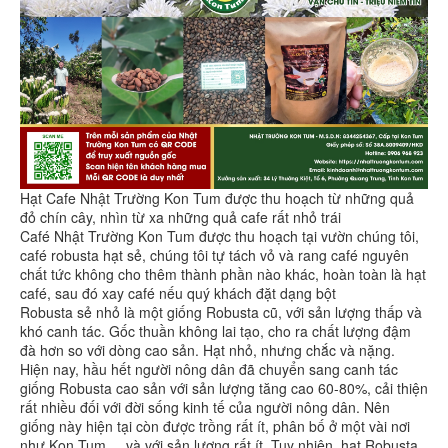
Hạt Cafe Nhật Trường Kon Tum được thu hoạch từ những quả
đỏ chín cây, nhìn từ xa những quả cafe rất nhỏ trái
Café Nhật Trường Kon Tum được thu hoạch tại vườn chúng tôi,
café robusta hạt sẻ, chúng tôi tự tách vỏ và rang café nguyên
chất tức không cho thêm thành phần nào khác, hoàn toàn là hạt
café, sau đó xay café nếu quý khách đặt dạng bột
Robusta sẻ nhỏ là một giống Robusta cũ, với sản lượng thấp và
khó canh tác. Gốc thuần không lai tạo, cho ra chất lượng đậm
đà hơn so với dòng cao sản. Hạt nhỏ, nhưng chắc và nặng.
Hiện nay, hầu hết người nông dân đã chuyển sang canh tác
giống Robusta cao sản với sản lượng tăng cao 60-80%, cải thiện
rất nhiều đối với đời sống kinh tế của người nông dân. Nên
giống này hiện tại còn được trồng rất ít, phân bố ở một vài nơi
như Kon Tum, ...và với sản lượng rất ít. Tuy nhiên, hạt Robusta