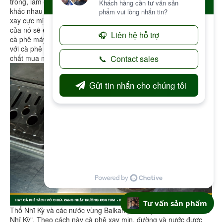
trong, làm cho vị cà phê trở nên đắng hơn. Đối với nhiều máy
khác nhau trên thị trường khác nhau ở áp lực nén. Khi cà phê
xay cực mịn, được nấu với một nồi nước bên trong, áp lực đẩy
của nó sẽ ép cà phê đi xuống ra bên ngoài. Ở Việt Nam hay gọi
cà phê máy là cách pha cà phê thế này, chúng ta hay nhầm lẫn
với cà phê nguyên chất. Vì thường những quán cà phê nguyên
chất mua máy này để pha cà phê.
Tư vấn sản phẩm
Thổ Nhĩ Kỳ và các nước vùng Balkan pha cà phê theo "kiểu Thổ
Nhĩ Kỳ". Theo cách này cà phê xay mịn, đường và nước được