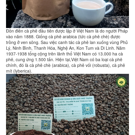
Đồn điền cà phê đầu tiên được lập ở Việt Nam là do người Pháp
vào năm 1888. Giống cà phê arabica (tức cà phê chè) được
trồng ở ven sông. Sau việc canh tác cà phê lan xuống vùng Phủ
Lý, Ninh Bình, Thanh Hóa, Nghệ An, Kon Tum và Di Linh. Năm
1937-1938 tổng cộng trên lãnh thổ Việt Nam có 13.000 ha cà
phê, cung ứng 1.500 tấn. Hiện tại,Việt Nam có ba loại cà phê
chính, đó là cà phê chè (arabica), cà phê vối (robusta), cà phê
mít (lyberica).