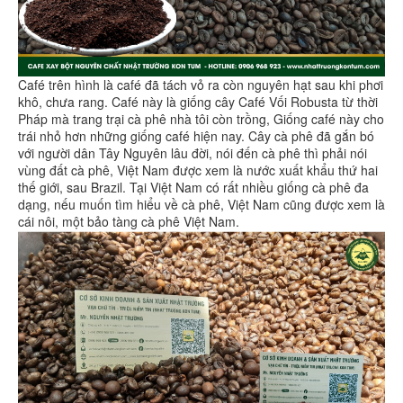
Café trên hình là café đã tách vỏ ra còn nguyên hạt sau khi phơi
khô, chưa rang. Café này là giống cây Café Vối Robusta từ thời
Pháp mà trang trại cà phê nhà tôi còn trồng, Giống café này cho
trái nhỏ hơn những giống café hiện nay. Cây cà phê đã gắn bó
với người dân Tây Nguyên lâu đời, nói đến cà phê thì phải nói
vùng đất cà phê, Việt Nam được xem là nước xuất khẩu thứ hai
thế giới, sau Brazil. Tại Việt Nam có rất nhiều giống cà phê đa
dạng, nếu muốn tìm hiểu về cà phê, Việt Nam cũng được xem là
cái nôi, một bảo tàng cà phê Việt Nam.