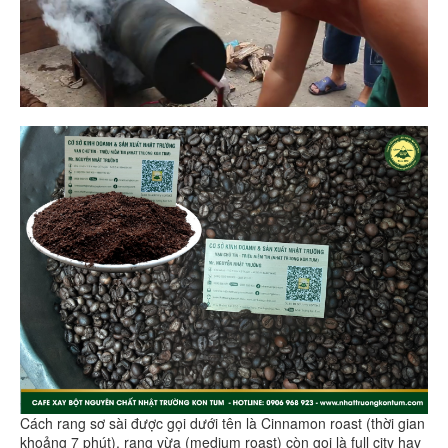
Cách rang sơ sài được gọi dưới tên là Cinnamon roast (thời gian
khoảng 7 phút), rang vừa (medium roast) còn gọi là full city hay