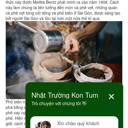
thức này được Melitta Bentz phát minh ra vào năm 1908. Cách
này làm chúng ta liên tưởng đến món cà phê vợt, những quán
cà phê vợt từng nổi tiếng và phổ biến ở Sài Gòn, được sáng tạo
bởi người Sài Gòn và tồn tại hơn một nửa thế kỉ qua.
Phổ biến nhất ở Ý là cà phê espresso. Loại cà phê này được
pha bằng cách cho nước bị ép dưới áp suất cao chảy qua cà
phê xay cực mịn. Cách pha này sẽ tạo ra một lớp kem từ dầu cà
phê. Hiện nay những máy áp suất cà phê bán phổ biến trên thế
giới, cách này dường như lấy được hết tinh chất cà phê bên