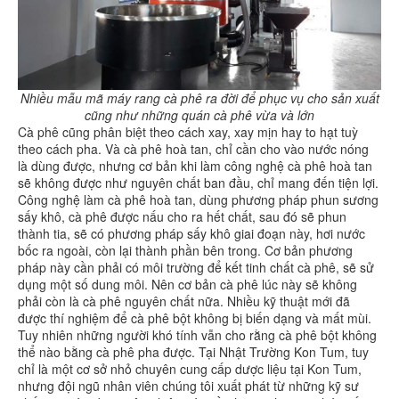
Nhiều mẫu mã máy rang cà phê ra đời để phục vụ cho sản xuất
cũng như những quán cà phê vừa và lớn
Cà phê cũng phân biệt theo cách xay, xay mịn hay to hạt tuỳ
theo cách pha. Và cà phê hoà tan, chỉ cần cho vào nước nóng
là dùng được, nhưng cơ bản khi làm công nghệ cà phê hoà tan
sẽ không được như nguyên chất ban đầu, chỉ mang đến tiện lợi.
Công nghệ làm cà phê hoà tan, dùng phương pháp phun sương
sấy khô, cà phê được nấu cho ra hết chất, sau đó sẽ phun
thành tia, sẽ có phương pháp sấy khô giai đoạn này, hơi nước
bốc ra ngoài, còn lại thành phần bên trong. Cơ bản phương
pháp này cần phải có môi trường để kết tinh chất cà phê, sẽ sử
dụng một số dung môi. Nên cơ bản cà phê lúc này sẽ không
phải còn là cà phê nguyên chất nữa. Nhiều kỹ thuật mới đã
được thí nghiệm để cà phê bột không bị biến dạng và mất mùi.
Tuy nhiên những người khó tính vẫn cho rằng cà phê bột không
thể nào bằng cà phê pha được. Tại Nhật Trường Kon Tum, tuy
chỉ là một cơ sở nhỏ chuyên cung cấp dược liệu tại Kon Tum,
nhưng đội ngũ nhân viên chúng tôi xuất phát từ những kỹ sư