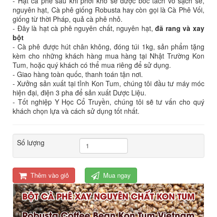
- Hạt cà phê sau khi phơi khô sẽ được bóc tách vỏ sạch sẽ,
nguyên hạt, Cà phê giống Robusta hay còn gọi là Cà Phê Vối,
giống từ thời Pháp, quả cà phê nhỏ.
- Đây là hạt cà phê nguyên chất, nguyên hạt,
đã rang và xay
bột
- Cà phê được hút chân không, đóng túi 1kg, sản phẩm tặng
kèm cho những khách hàng mua hàng tại Nhật Trường Kon
Tum, hoặc quý khách có thể mua riêng để sử dụng.
- Giao hàng toàn quốc, thanh toán tận nơi.
- Xưởng sản xuất tại tỉnh Kon Tum, chúng tôi đầu tư máy móc
hiện đại, điện 3 pha để sản xuất Dược Liệu.
- Tốt nghiệp Y Học Cổ Truyền, chúng tôi sẽ tư vấn cho quý
khách chọn lựa và cách sử dụng tốt nhất.
Số lượng
Thêm vào giỏ
Mua ngay