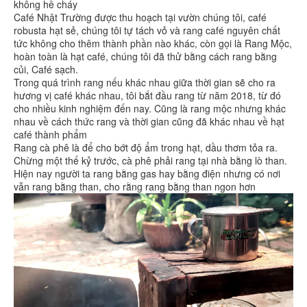
không hề cháy
Café Nhật Trường được thu hoạch tại vườn chúng tôi, café
robusta hạt sẻ, chúng tôi tự tách vỏ và rang café nguyên chất
tức không cho thêm thành phần nào khác, còn gọi là Rang Mộc,
hoàn toàn là hạt café, chúng tôi đã thử bằng cách rang bằng
củi, Café sạch.
Trong quá trình rang nếu khác nhau giữa thời gian sẽ cho ra
hương vị café khác nhau, tôi bắt đầu rang từ năm 2018, từ đó
cho nhiều kinh nghiệm đến nay. Cũng là rang mộc nhưng khác
nhau về cách thức rang và thời gian cũng đã khác nhau về hạt
café thành phẩm
Rang cà phê là để cho bớt độ ẩm trong hạt, dầu thơm tỏa ra.
Chừng một thế kỷ trước, cà phê phải rang tại nhà bằng lò than.
Hiện nay người ta rang bằng gas hay bằng điện nhưng có nơi
vẫn rang bằng than, cho rằng rang bằng than ngon hơn