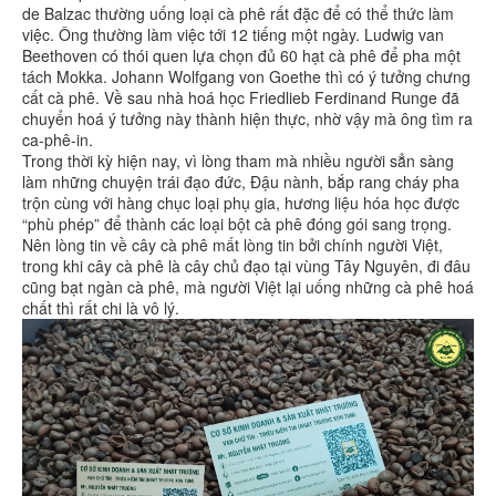
de Balzac thường uống loại cà phê rất đặc để có thể thức làm
việc. Ông thường làm việc tới 12 tiếng một ngày. Ludwig van
Beethoven có thói quen lựa chọn đủ 60 hạt cà phê để pha một
tách Mokka. Johann Wolfgang von Goethe thì có ý tưởng chưng
cất cà phê. Về sau nhà hoá học Friedlieb Ferdinand Runge đã
chuyển hoá ý tưởng này thành hiện thực, nhờ vậy mà ông tìm ra
ca-phê-in.
Trong thời kỳ hiện nay, vì lòng tham mà nhiều người sẳn sàng
làm những chuyện trái đạo đức, Đậu nành, bắp rang cháy pha
trộn cùng với hàng chục loại phụ gia, hương liệu hóa học được
“phù phép” để thành các loại bột cà phê đóng gói sang trọng.
Nên lòng tin về cây cà phê mất lòng tin bởi chính người Việt,
trong khi cây cà phê là cây chủ đạo tại vùng Tây Nguyên, đi đâu
cũng bạt ngàn cà phê, mà người Việt lại uống những cà phê hoá
chất thì rất chi là vô lý.