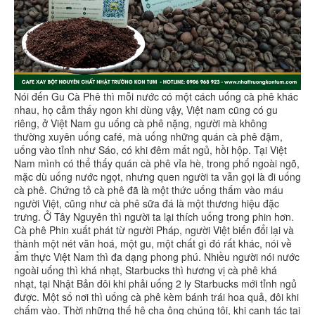
Nói đến Gu Cà Phê thì mỗi nước có một cách uống cà phê khác
nhau, họ cảm thấy ngon khi dùng vậy, Việt nam cũng có gu
riêng, ở Việt Nam gu uống cà phê nặng, người mà không
thường xuyên uống café, mà uống những quán cà phê đậm,
uống vào tỉnh như Sáo, có khi đêm mất ngủ, hồi hộp. Tại Việt
Nam mình có thể thấy quán cà phê vỉa hè, trong phố ngoài ngõ,
mặc dù uống nước ngọt, nhưng quen người ta vẫn gọi là đi uống
cà phê. Chứng tỏ cà phê đã là một thức uống thấm vào máu
người Việt, cũng như cà phê sữa đá là một thương hiệu đặc
trưng. Ở Tây Nguyên thì người ta lại thích uống trong phin hơn.
Cà phê Phin xuất phát từ người Pháp, người Việt biến đổi lại và
thành một nét văn hoá, một gu, một chất gì đó rất khác, nói về
ẩm thực Việt Nam thì đa dạng phong phú. Nhiều người nói nước
ngoài uống thì khá nhạt, Starbucks thì hương vị cà phê khá
nhạt, tại Nhật Bản đôi khi phải uống 2 ly Starbucks mới tỉnh ngủ
được. Một số nơi thì uống cà phê kèm bánh trái hoa quả, đôi khi
chấm vào. Thời những thế hệ cha ông chúng tôi, khi canh tác tại