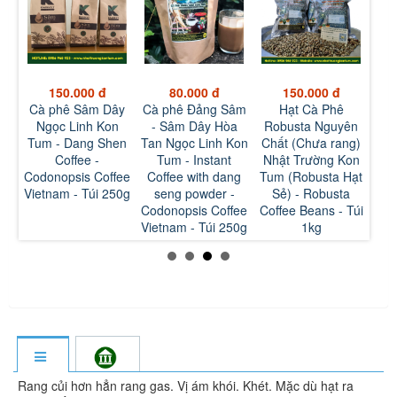
150.000 đ
80.000 đ
150.000 đ
Cà phê Sâm Dây
Cà phê Đảng Sâm
Hạt Cà Phê
ng
Ngọc Linh Kon
- Sâm Dây Hòa
Robusta Nguyên
Rob
n)
Tum - Dang Shen
Tan Ngọc Linh Kon
Chất (Chưa rang)
(Ra
ật
Coffee -
Tum - Instant
Nhật Trường Kon
Ngu
m
Codonopsis Coffee
Coffee with dang
Tum (Robusta Hạt
Tr
 -
Vietnam - Túi 250g
seng powder -
Sẻ) - Robusta
(Rob
e
Codonopsis Coffee
Coffee Beans - Túi
Ro
g
Vietnam - Túi 250g
1kg
Be
Rang củi hơn hẳn rang gas. Vị ám khói. Khét. Mặc dù hạt ra