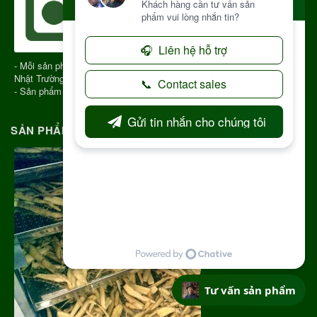
- Mỗi sản phẩm gửi đi có QR CODE để truy xuất nguồn gốc sản phẩm
Nhật Trường Kon Tum
- Sản phẩm chính gốc Kon Tum Việt Nam
SẢN PHẨM CHẤT LƯỢNG - NGUỒN GỐC RÕ RÀNG
Tư vấn sản phẩm