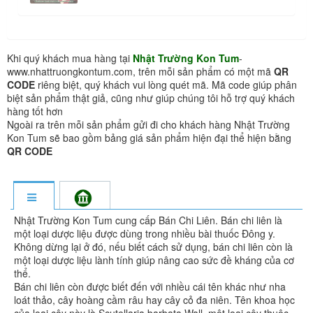
Khi quý khách mua hàng tại
Nhật Trường Kon Tum
-
www.nhattruongkontum.com, trên mỗi sản phẩm có một mã
QR
CODE
riêng biệt, quý khách vui lòng quét mã. Mã code giúp phân
biệt sản phẩm thật giả, cũng như giúp chúng tôi hỗ trợ quý khách
hàng tốt hơn
Ngoài ra trên mỗi sản phẩm gửi đi cho khách hàng Nhật Trường
Kon Tum sẽ bao gồm bảng giá sản phẩm hiện đại thể hiện bằng
QR CODE
Nhật Trường Kon Tum cung cấp Bán Chi Liên. Bán chi liên là
một loại dược liệu được dùng trong nhiều bài thuốc Đông y.
Không dừng lại ở đó, nếu biết cách sử dụng, bán chi liên còn là
một loại dược liệu lành tính giúp nâng cao sức đề kháng của cơ
thể.
Bán chi liên còn được biết đến với nhiều cái tên khác như nha
loát thảo, cây hoàng cầm râu hay cây cỏ đa niên. Tên khoa học
của loại cây này là Scutellaria barbata Wall, một loại cây thuộc