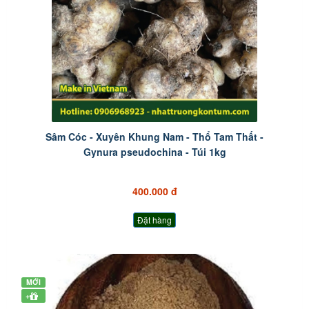
Sâm Cóc - Xuyên Khung Nam - Thổ Tam Thất -
Gynura pseudochina - Túi 1kg
400.000 đ
Đặt hàng
MỚI
+