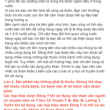
7 phút để các dưỡng chất có trong trà được ngấm đều ở trong
nước.
Vị của trà bán chi liên khá dễ uống và thơm. Bạn nên thưởng
thức trà khi nước còn ấm để cảm nhận được hết sự đặc biệt
trong hương vị.
Bên cạnh cách pha trà đơn giản như trên, bạn cũng có thể nấu
nước bán chi liên để uống hàng ngày với tỷ lệ 50g dược liệu khô
và 1,5 lít nước uống. Chỉ việc thay đổi thói quen uống nước
hàng ngày với bán chi liên là bạn đã có thể cải thiện được tình
trạng sức khỏe của mình tốt hơn.
Như vậy, bán chi liên mang đến cho sức khỏe của chúng ta rất
nhiều công dụng tốt. Đồng thời, loại dược liệu này còn được sử
dụng nhiều trong những bài thuốc chữa bệnh nhờ công dụng
tuyệt vời. Tuy nhiên, với một số trường hợp, bán chi liên cũng có
thể tạo ra nhiều tác dụng phụ khác. Chính vì vậy, bạn nên cân
nhắc và tham khảo ý kiến của các y bác sĩ y học cổ truyền trước
khi sử dụng
Lưu ý: Sản phẩm này không phải là thuốc, không thể thay
thế thuốc chữa bệnh. Có bệnh nên đi tới bệnh viện khám
bệnh
Các loại thảo dược Đông Y khi sử dụng cần tham vấn người
có chuyên môn về Y Học Cổ Truyền Y Sĩ, Bác Sĩ, Lương Y.
Trước khi sử dụng, các loại thảo dược Đông Y có thể có tác
dụng phụ nếu không sử dụng đúng cách