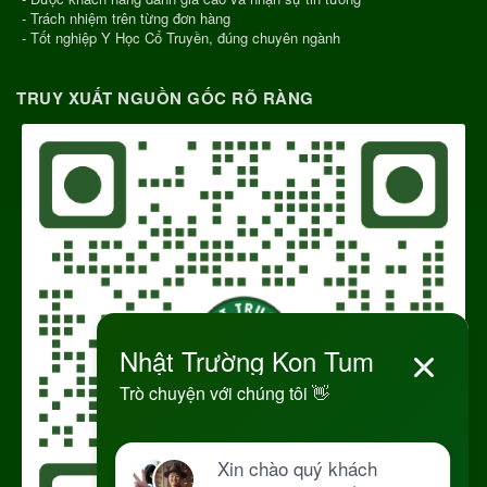
- Trách nhiệm trên từng đơn hàng
- Tốt nghiệp Y Học Cổ Truyền, đúng chuyên ngành
TRUY XUẤT NGUỒN GỐC RÕ RÀNG