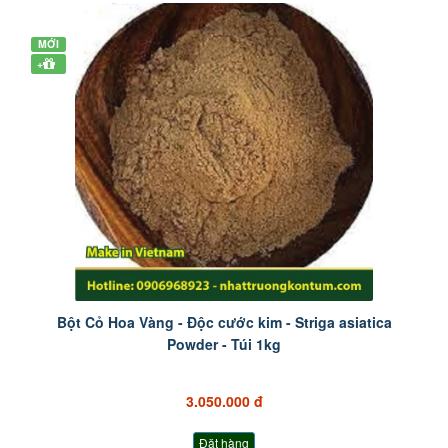
MỚI
+
Bột Cỏ Hoa Vàng - Độc cước kim - Striga asiatica
Powder - Túi 1kg
3.050.000 đ
Đặt hàng