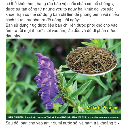
cơ thể khỏe hơn, hàng rào bảo vệ chắc chắn có thể chống lại
được sự tấn công từ những yếu tố nguy hại khác đối với sức
khỏe. Bạn có thể sử dụng bán chi liên để phòng bệnh với nhiều
cách thức như pha trà để uống mỗi ngày:
Bạn sử dụng 10g dược liệu bán chi liên được phơi khô cho vào
ấm trà rồi một ít nước sôi vào ấm, lắc đều và đổ đi phần nước
đầu này.
Sau đó, bạn cho vào ấm 150ml nước sôi và hãm trà khoảng 5 -