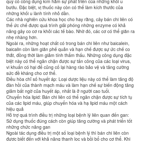
quý có công dụng kìm hãm sự phát triển của những khối u
bướu. Đặc biệt, vị thuốc này còn có thể làm kích thước của
những khối u lành tính nhỏ dần.
Các nhà nghiên cứu khoa học cho hay rằng, cây bán chi liên có
thể ức chế được quá trình giải phóng những enzyme có khả
năng gây co cơ ra khỏi các tế bào. Nhờ đó, các cơ có thể giãn ra
nhẹ nhàng hơn.
Ngoài ra, những hoạt chất có trong bán chi liên như baicalein,
baicalin còn làm giãn phế quản và hạn chế được sự ức chế co
thắt, đồng thời làm giảm tính thẩm thấu. Những công dụng đặc
biệt này có thể ngăn chặn được sự tấn công của các loại virus,
vi khuẩn có hại để củng cố lại hàng rào bảo vệ và tăng cường
sức đề kháng cho cơ thể.
Điều hòa chỉ số huyết áp: Loại dược liệu này có thể làm tăng độ
đàn hồi của thành mạch máu và làm hạn chế sự biến động tăng
giảm bất ngờ của huyết áp, nhất là ở người cao tuổi.
Chuyển hóa lipid: Bán chi liên có thể ngăn chặn được sự tích tụ
của các lipid máu, giúp chuyển hóa và hạ lipid máu một cách
hiệu quả
Hỗ trợ quá trình điều trị những loại bệnh lý liên quan đến gan:
Sử dụng thuốc đúng cách còn giúp tăng cường và phát triển tốt
những chức năng gan
Ngoài tác dụng điều trị một số loại bệnh lý thì bán chi liên còn
được biết đến với khả năng thanh lọc và bồi bổ cho cơ thể. Khi