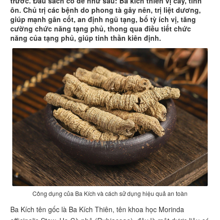
trước. Đầu sách có đề như sau: Ba kích thiên vị cay, tính
ôn. Chủ trị các bệnh do phong tà gây nên, trị liệt dương,
giúp mạnh gân cốt, an định ngũ tạng, bổ tỳ ích vị, tăng
cường chức năng tạng phủ, thong qua điều tiết chức
năng của tạng phủ, giúp tinh thần kiên định.
Công dụng của Ba Kích và cách sử dụng hiệu quả an toàn
Ba Kích tên gốc là Ba Kích Thiên, tên khoa học Morinda