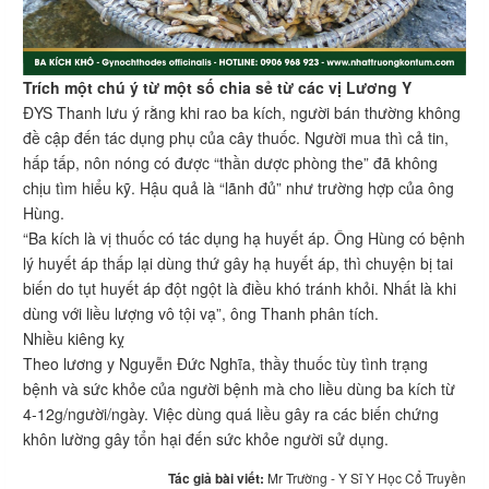
Trích một chú ý từ một số chia sẻ từ các vị Lương Y
ĐYS Thanh lưu ý rằng khi rao ba kích, người bán thường không
đề cập đến tác dụng phụ của cây thuốc. Người mua thì cả tin,
hấp tấp, nôn nóng có được “thần dược phòng the” đã không
chịu tìm hiểu kỹ. Hậu quả là “lãnh đủ” như trường hợp của ông
Hùng.
“Ba kích là vị thuốc có tác dụng hạ huyết áp. Ông Hùng có bệnh
lý huyết áp thấp lại dùng thứ gây hạ huyết áp, thì chuyện bị tai
biến do tụt huyết áp đột ngột là điều khó tránh khỏi. Nhất là khi
dùng với liều lượng vô tội vạ”, ông Thanh phân tích.
Nhiều kiêng kỵ
Theo lương y Nguyễn Đức Nghĩa, thầy thuốc tùy tình trạng
bệnh và sức khỏe của người bệnh mà cho liều dùng ba kích từ
4-12g/người/ngày. Việc dùng quá liều gây ra các biến chứng
khôn lường gây tổn hại đến sức khỏe người sử dụng.
Tác giả bài viết:
Mr Trường - Y Sĩ Y Học Cổ Truyền