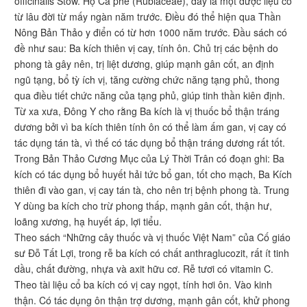
officinalis Stow. Họ Cà phê (Rubiaceae), đây là một dược liệu có
từ lâu đời từ mấy ngàn năm trước. Điều đó thể hiện qua Thần
Nông Bản Thảo y điển có từ hơn 1000 năm trước. Đầu sách có
đề như sau: Ba kích thiên vị cay, tính ôn. Chủ trị các bệnh do
phong tà gây nên, trị liệt dương, giúp mạnh gân cốt, an định
ngũ tạng, bổ tỳ ích vị, tăng cường chức năng tạng phủ, thong
qua điều tiết chức năng của tạng phủ, giúp tinh thần kiên định.
Từ xa xưa, Đông Y cho rằng Ba kích là vị thuốc bổ thận tráng
dương bởi vì ba kích thiên tính ôn có thể làm ấm gan, vị cay có
tác dụng tán tà, vì thế có tác dụng bổ thận tráng dương rất tốt.
Trong Bản Thảo Cương Mục của Lý Thời Trân có đoạn ghi: Ba
kích có tác dụng bổ huyết hải tức bổ gan, tốt cho mạch, Ba Kích
thiên đi vào gan, vị cay tán tà, cho nên trị bệnh phong tà. Trung
Y dùng ba kích cho trừ phong thấp, mạnh gân cốt, thận hư,
loãng xương, hạ huyết áp, lợi tiểu.
Theo sách “Những cây thuốc và vị thuốc Việt Nam” của Cố giáo
sư Đỗ Tất Lợi, trong rễ ba kích có chất anthraglucozit, rất ít tinh
dầu, chất đường, nhựa và axit hữu cơ. Rễ tươi có vitamin C.
Theo tài liệu cổ ba kích có vị cay ngọt, tính hơi ôn. Vào kinh
thận. Có tác dụng ôn thận trợ dương, mạnh gân cốt, khử phong