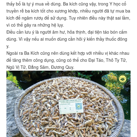
thấy bổ là tự ý mua về dùng. Ba kích cũng vậy, trong Y học cổ
truyền rễ ba kích tốt cho xương khớp, nhiều người đã tự mua ba
kích để ngâm rươụ để sử dụng. Tuy nhiên điều này thật sai lầm,
vì có thể gây ra những hệ lụy.
Điều cần lưu ý là người âm hư, hỏa thịnh, đại tiện táo bón cấm
dùng. Vì vậy nếu ai muốn dùng cần hỏi ý kiến thầy thuốc đông
y.
Ngoài ra Ba Kích cũng nên dùng kết hợp với nhiều vị khác nhau
để tăng thêm công dụng, cũng có thể cho Đại Táo, Thỏ Ty Tử,
Ngũ Vị Tử, Đẳng Sâm, Đương Quy.