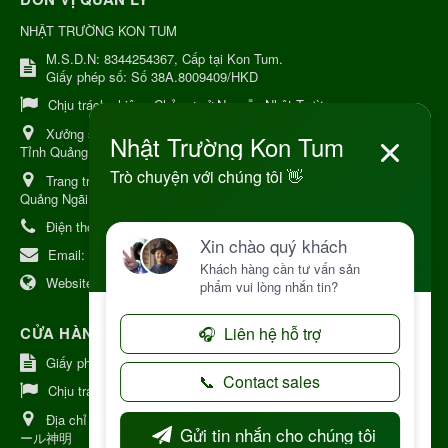
NHẬT TRƯỜNG KON TUM
M.S.D.N: 8344254367, Cấp tại Kon Tum.
Giấy phép số: Số 38A.8009409/HKD
Chịu trách nhiệm:
Chủ cơ sở Nguyễn Nhật Trường
Xưởng sản xuất:
34 Lý Thường Kiệt, Tổ 6, Phường Kon Tum,
Tỉnh Quảng Ngải
Trang trại Dược Liệu Hữu Cơ:
Khu 37 Hộ Xã Măng Đen Tỉnh
Quảng Ngãi
Điện thoại:
+84 906968923
Email:
kinhdoanh@nhattruongkontum.com
Website:
https://www.nhattruongkontum.com
CỬA HÀNG GIỚI THIỆU TẠI NHẬT BẢN
Giấy phép số: 080-9475-1379
Chịu trách nhiệm:
MR THƯƠNG
Địa chỉ Nhật Bản:
日本 愛知県刈谷市神明町6丁目308番地 ファミ
ール神明