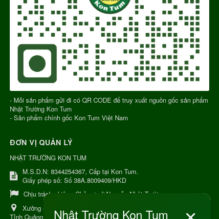
- Mỗi sản phẩm gửi đi có QR CODE để truy xuất nguồn gốc sản phẩm
Nhật Trường Kon Tum
- Sản phẩm chính gốc Kon Tum Việt Nam
ĐƠN VỊ QUẢN LÝ
NHẬT TRƯỜNG KON TUM
M.S.D.N: 8344254367, Cấp tại Kon Tum.
Giấy phép số: Số 38A.8009409/HKD
Chịu trách nhiệm:
Chủ cơ sở Nguyễn Nhật Trường
Xưởng sản xuất:
34 Lý Thường Kiệt, Tổ 6, Phường Kon Tum,
Tỉnh Quảng Ngải