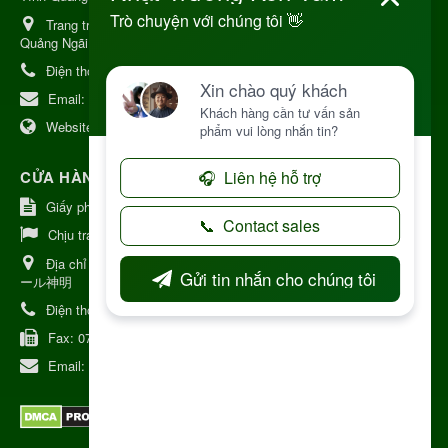
Trang trại Dược Liệu Hữu Cơ:
Khu 37 Hộ Xã Măng Đen Tỉnh
Quảng Ngãi
Điện thoại:
+84 906968923
Email:
kinhdoanh@nhattruongkontum.com
Website:
https://www.nhattruongkontum.com
CỬA HÀNG GIỚI THIỆU TẠI NHẬT BẢN
Giấy phép số: 080-9475-1379
Chịu trách nhiệm:
MR THƯƠNG
Địa chỉ Nhật Bản:
日本 愛知県刈谷市神明町6丁目308番地 ファミ
ール神明
Điện thoại:
080-9475-1379
Fax:
070-9178-7979
Email:
syixl13029@yahoo.co.jp