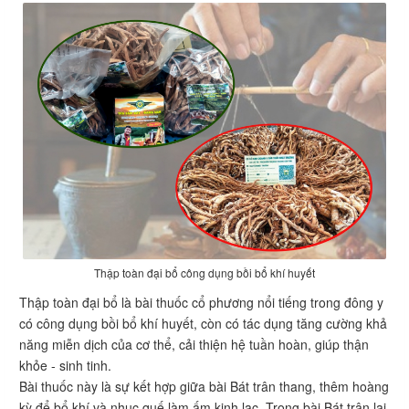
Thập toàn đại bổ công dụng bồi bổ khí huyết
Thập toàn đại bổ là bài thuốc cổ phương nổi tiếng trong đông y
có công dụng bồi bổ khí huyết, còn có tác dụng tăng cường khả
năng miễn dịch của cơ thể, cải thiện hệ tuần hoàn, giúp thận
khỏe - sinh tinh.
Bài thuốc này là sự kết hợp giữa bài Bát trân thang, thêm hoàng
kỳ để bổ khí và nhục quế làm ấm kinh lạc. Trong bài Bát trân lại