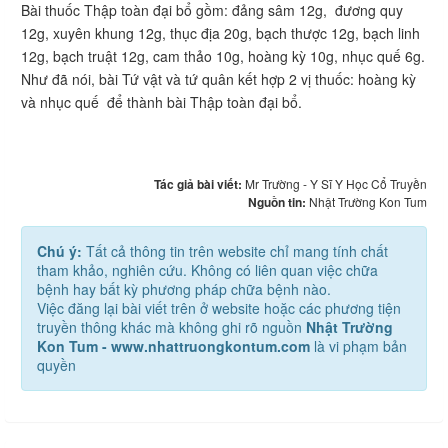
Bài thuốc Thập toàn đại bổ gồm: đảng sâm 12g, đương quy
12g, xuyên khung 12g, thục địa 20g, bạch thược 12g, bạch linh
12g, bạch truật 12g, cam thảo 10g, hoàng kỳ 10g, nhục quế 6g.
Như đã nói, bài Tứ vật và tứ quân kết hợp 2 vị thuốc: hoàng kỳ
và nhục quế để thành bài Thập toàn đại bổ.
Tác giả bài viết:
Mr Trường - Y Sĩ Y Học Cổ Truyền
Nguồn tin:
Nhật Trường Kon Tum
Chú ý:
Tất cả thông tin trên website chỉ mang tính chất
tham khảo, nghiên cứu. Không có liên quan việc chữa
bệnh hay bất kỳ phương pháp chữa bệnh nào.
Việc đăng lại bài viết trên ở website hoặc các phương tiện
truyền thông khác mà không ghi rõ nguồn
Nhật Trường
Kon Tum - www.nhattruongkontum.com
là vi phạm bản
quyền