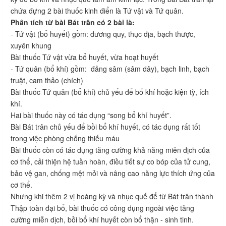
chứa đựng 2 bài thuốc kinh điển là Tứ vật và Tứ quân.
Phân tích từ bài Bát trân có 2 bài là:
- Tứ vật (bổ huyết) gồm: đương quy, thục địa, bạch thược,
xuyên khung
Bài thuốc Tứ vật vừa bổ huyết, vừa hoạt huyết
- Tứ quân (bổ khí) gồm: đảng sâm (sâm dây), bạch linh, bạch
truật, cam thảo (chích)
Bài thuốc Tứ quân (bổ khí) chủ yếu để bổ khí hoặc kiện tỳ, ích
khí.
Hai bài thuốc này có tác dụng “song bổ khí huyết”.
Bài Bát trân chủ yếu để bồi bổ khí huyết, có tác dụng rất tốt
trong việc phòng chống thiếu máu
Bài thuốc còn có tác dụng tăng cường khả năng miễn dịch của
cơ thể, cải thiện hệ tuần hoàn, điều tiết sự co bóp của tử cung,
bảo vệ gan, chống mệt mỏi và nâng cao năng lực thích ứng của
cơ thể.
Nhưng khi thêm 2 vị hoàng kỳ và nhục quế để từ Bát trân thành
Thập toàn đại bổ, bài thuốc có công dụng ngoài việc tăng
cường miễn dịch, bồi bổ khí huyết còn bổ thận - sinh tinh.