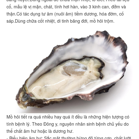
cổ, mẫu lệ vị mặn, chát, tính hơi hàn, vào 3 kinh can, đởm và
thận.Có tác dụng tư âm (nuôi âm) tiềm dương, hóa đờm, cố
sáp.Dùng chữa cốt nhiệt, di tinh băng đới, mồ hôi trộm.
Mồ hôi tiết ra quá nhiều hay quá ít đều là những hiện tượng có
tính bệnh lý. Theo Đông y, nguyên nhân sinh bệnh chủ yếu do
thể chất âm hư hoặc là dương hư.
- Biểu hiện âm hư: Sắc mặt thường bừng đỏ từng cơn, chất lưỡi