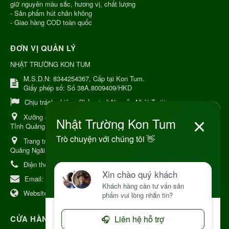
giữ nguyên màu sắc, hương vị, chất lượng
- Sản phẩm hút chân không
- Giao hàng COD toàn quốc
ĐƠN VỊ QUẢN LÝ
NHẬT TRƯỜNG KON TUM
M.S.D.N: 8344254367, Cấp tại Kon Tum.
Giấy phép số: Số 38A.8009409/HKD
Chịu trách nhiệm:
Chủ cơ sở Nguyễn Nhật Trường
Xưởng sản xuất:
34 Lý Thường Kiệt, Tổ 6, Phường Kon Tum,
Tỉnh Quảng Ngải
Trang trại Dược Liệu Hữu Cơ:
Khu 37 Hộ Xã Măng Đen Tỉnh
Quảng Ngãi
Điện thoại:
+84 906968923
Email:
kinhdoanh@nhattruongkontum.com
Website:
https://www.nhattruongkontum.com
CỬA HÀNG GIỚI THIỆU TẠI NHẬT BẢN