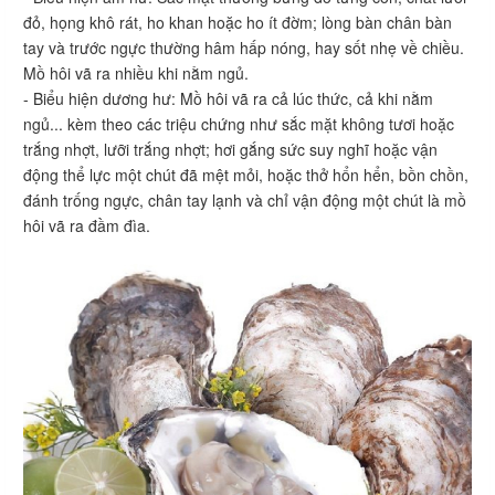
đỏ, họng khô rát, ho khan hoặc ho ít đờm; lòng bàn chân bàn
tay và trước ngực thường hâm hấp nóng, hay sốt nhẹ về chiều.
Mồ hôi vã ra nhiều khi nằm ngủ.
- Biểu hiện dương hư: Mồ hôi vã ra cả lúc thức, cả khi nằm
ngủ... kèm theo các triệu chứng như sắc mặt không tươi hoặc
trắng nhợt, lưỡi trắng nhợt; hơi gắng sức suy nghĩ hoặc vận
động thể lực một chút đã mệt mỏi, hoặc thở hổn hển, bồn chồn,
đánh trống ngực, chân tay lạnh và chỉ vận động một chút là mồ
hôi vã ra đầm đìa.