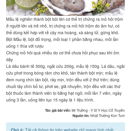
Mẫu lệ nghiền thành bột bôi lên cơ thể trị chứng ra mồ hôi trộm
ở người lớn và trẻ nhỏ, trị chứng ra mồ hôi trộm do âm hư, có
thể dùng kết hợp với rễ cây ma hoàng, xà sàng tử, gừng khô.
Bột Mẫu lệ, bột đỗ trọng, mỗi loại 1 phần bằng nhau, mỗi lần
uống 1 thìa với rượu
Chứng mồ hôi quá nhiều do cơ thể chưa hồi phục sau khi ốm
dậy
Lá dâu bánh tẻ 300g, ngải cứu 200g, mẫu lệ 150g. Lá dâu, ngải
cứu phơi trong bóng râm cho khô, tán thành bột mịn; mẫu lệ
đem nung chín tán bột, rây mịn, trộn đều với 2 thứ trên; dùng
chuối tây chín bổ tư, phơi se, giã nhuyễn, trộn đều với các thứ
bột thuốc làm thành viên to bằng hạt ngô; mỗi lần 7 viên, ngày
uống 3 lần, uống liên tục 15 ngày là 1 liệu trình.
Tác giả bài viết:
Mr Trường - Y Sĩ Y Học Cổ Truyền
Nguồn tin:
Nhật Trường Kon Tum
Chú ý:
Tất cả thông tin trên website chỉ mang tính chất