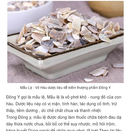
Mẫu Lệ - Vỏ Hàu dược liệu dễ kiếm thượng phẩm Đông Y
Đông Y gọi là mẫu lệ, Mẫu lệ là vỏ phơi khô - nung đỏ của con
hàu. Dược liệu này có vị mặn, tính hàn, tác dụng cố tinh, trừ
thấp, tiềm dương , ức chế chất chua và thanh nhiệt.
Trong Đông y, mẫu lệ được dùng làm thuốc chữa bệnh đau dạ
dày thừa nước chua, bồi bổ cơ thể suy nhược, mồ hôi trộm,
băng huyết.Dùng ngoài để chữa mụn nhọt, lở loét.Theo tài liệu