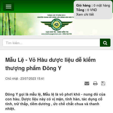
Giỏ hàng :
0
mặt hàng
Tổng :
0
VND
Xem chi tiết
Mẫu Lệ - Vỏ Hàu dược liệu dễ kiếm
thượng phẩm Đông Y
Chủ nhật - 23/07/2023 15:41
Đông Y gọi là mẫu lệ, Mẫu lệ là vỏ phơi khô - nung đỏ của
con hàu. Dược liệu này có vị mặn, tính hàn, tác dụng cố
tinh, trừ thấp, tiềm dương , ức chế chất chua và thanh
nhiệt.