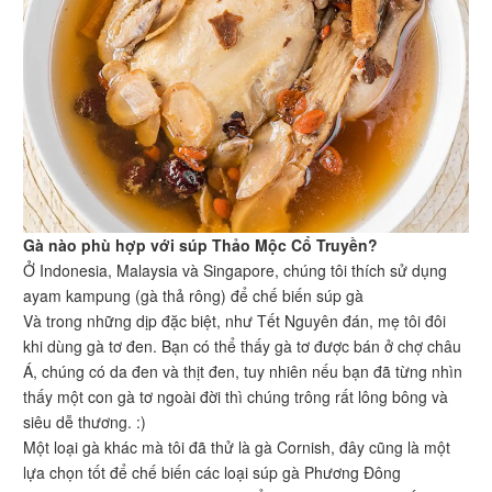
Gà nào phù hợp với súp Thảo Mộc Cổ Truyền?
Ở Indonesia, Malaysia và Singapore, chúng tôi thích sử dụng
ayam kampung (gà thả rông) để chế biến súp gà
Và trong những dịp đặc biệt, như Tết Nguyên đán, mẹ tôi đôi
khi dùng gà tơ đen. Bạn có thể thấy gà tơ được bán ở chợ châu
Á, chúng có da đen và thịt đen, tuy nhiên nếu bạn đã từng nhìn
thấy một con gà tơ ngoài đời thì chúng trông rất lông bông và
siêu dễ thương. :)
Một loại gà khác mà tôi đã thử là gà Cornish, đây cũng là một
lựa chọn tốt để chế biến các loại súp gà Phương Đông