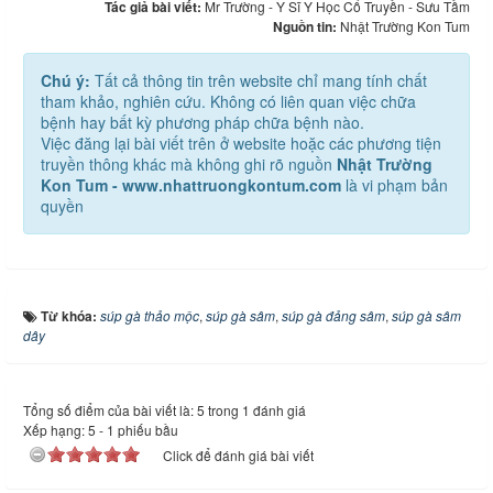
Tác giả bài viết:
Mr Trường - Y Sĩ Y Học Cổ Truyền - Sưu Tầm
Nguồn tin:
Nhật Trường Kon Tum
Chú ý:
Tất cả thông tin trên website chỉ mang tính chất
tham khảo, nghiên cứu. Không có liên quan việc chữa
bệnh hay bất kỳ phương pháp chữa bệnh nào.
Việc đăng lại bài viết trên ở website hoặc các phương tiện
truyền thông khác mà không ghi rõ nguồn
Nhật Trường
Kon Tum - www.nhattruongkontum.com
là vi phạm bản
quyền
Từ khóa:
súp gà thảo mộc
,
súp gà sâm
,
súp gà đảng sâm
,
súp gà sâm
dây
Tổng số điểm của bài viết là: 5 trong 1 đánh giá
Xếp hạng:
5
-
1
phiếu bầu
Click để đánh giá bài viết