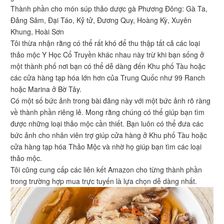
Thành phần cho món súp thảo dược gà Phương Đông: Gà Ta,
Đảng Sâm, Đại Táo, Kỷ tử, Đương Quy, Hoàng Kỳ, Xuyên
Khung, Hoài Sơn
Tôi thừa nhận rằng có thể rất khó để thu thập tất cả các loại
thảo mộc Y Học Cổ Truyền khác nhau này trừ khi bạn sống ở
một thành phố nơi bạn có thể dễ dàng đến Khu phố Tàu hoặc
các cửa hàng tạp hóa lớn hơn của Trung Quốc như 99 Ranch
hoặc Marina ở Bờ Tây.
Có một số bức ảnh trong bài đăng này với một bức ảnh rõ ràng
về thành phần riêng lẻ. Mong rằng chúng có thể giúp bạn tìm
được những loại thảo mộc cần thiết. Bạn luôn có thể đưa các
bức ảnh cho nhân viên trợ giúp cửa hàng ở Khu phố Tàu hoặc
cửa hàng tạp hóa Thảo Mộc và nhờ họ giúp bạn tìm các loại
thảo mộc.
Tôi cũng cung cấp các liên kết Amazon cho từng thành phần
trong trường hợp mua trực tuyến là lựa chọn dễ dàng nhất.