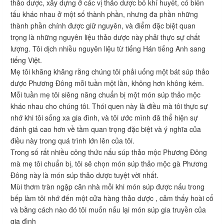
thảo dược, xây dựng ở các vị thảo dược bổ khí huyết, có biến
tấu khác nhau ở một số thành phần, nhưng đa phần những
thành phần chính được giữ nguyên, và điểm đặc biệt quan
trọng là những nguyên liệu thảo dược này phải thực sự chất
lượng. Tôi dịch nhiều nguyên liệu từ tiếng Hán tiếng Anh sang
tiếng Việt.
Mẹ tôi khăng khăng rằng chúng tôi phải uống một bát súp thảo
dược Phương Đông mỗi tuần một lần, không hơn không kém.
Mỗi tuần mẹ tôi siêng năng chuẩn bị một món súp thảo mộc
khác nhau cho chúng tôi. Thói quen này là điều mà tôi thực sự
nhớ khi tôi sống xa gia đình, và tôi ước mình đã thể hiện sự
đánh giá cao hơn về tầm quan trọng đặc biệt và ý nghĩa của
điều này trong quá trình lớn lên của tôi.
Trong số rất nhiều công thức nấu súp thảo mộc Phương Đông
mà mẹ tôi chuẩn bị, tôi sẽ chọn món súp thảo mộc gà Phương
Đông này là món súp thảo dược tuyệt vời nhất.
Mùi thơm tràn ngập căn nhà mỗi khi món súp được nấu trong
bếp làm tôi nhớ đến một cửa hàng thảo dược , cảm thấy hoài cổ
và bằng cách nào đó tôi muốn nấu lại món súp gia truyền của
gia đình