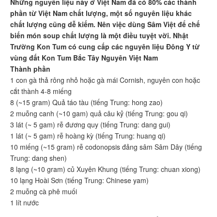
Những nguyên liệu này ở Việt Nam đã có 80% các thành
phần từ Việt Nam chất lượng, một số nguyên liệu khác
chất lượng cũng dễ kiếm. Nên việc dùng Sâm Việt để chế
biến món soup chất lượng là một điều tuyệt vời. Nhật
Trường Kon Tum có cung cấp các nguyên liệu Đông Y từ
vùng đất Kon Tum Bắc Tây Nguyên Việt Nam
Thành phần
1 con gà thả rông nhỏ hoặc gà mái Cornish, nguyên con hoặc
cắt thành 4-8 miếng
8 (~15 gram) Quả táo tàu (tiếng Trung: hong zao)
2 muỗng canh (~10 gam) quả câu kỷ (tiếng Trung: gou qi)
3 lát (~ 5 gam) rễ đương quy (tiếng Trung: dang gui)
1 lát (~ 5 gam) rễ hoàng kỳ (tiếng Trung: huang qi)
10 miếng (~15 gram) rễ codonopsis đảng sâm Sâm Dây (tiếng
Trung: dang shen)
8 lạng (~10 gram) củ Xuyên Khung (tiếng Trung: chuan xiong)
10 lạng Hoài Sơn (tiếng Trung: Chinese yam)
2 muỗng cà phê muối
1 lít nước