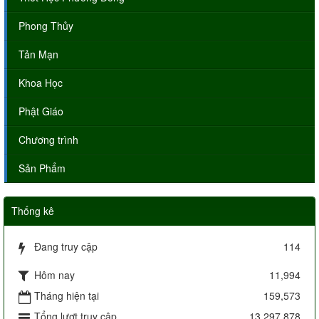
Phong Thủy
Tản Mạn
Khoa Học
Phật Giáo
Chương trình
Sản Phẩm
Thống kê
Đang truy cập
114
Hôm nay
11,994
Tháng hiện tại
159,573
Tổng lượt truy cập
13,297,878