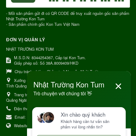
- Mỗi sản phẩm gửi đi có QR CODE để truy xuất nguồn gốc sản phẩm
Nhật Trường Kon Tum
- Sản phẩm chính gốc Kon Tum Việt Nam
ĐƠN VỊ QUẢN LÝ
NHẬT TRƯỜNG KON TUM
M.S.D.N: 8344254367, Cấp tại Kon Tum.
Giấy phép số: Số 38A.8009409/HKD
Chịu trách nhiệm:
Chủ cơ sở Nguyễn Nhật Trường
Xưởng sản xuất:
34 Lý Thường Kiệt, Tổ 6, Phường Kon Tum,
Tỉnh Quảng Ngải
Trang trại Dược Liệu Hữu Cơ:
Khu 37 Hộ Xã Măng Đen Tỉnh
Quảng Ngãi
Điện thoại:
+84 906968923
Email:
kinhdoanh@nhattruongkontum.com
Website:
https://www.nhattruongkontum.com