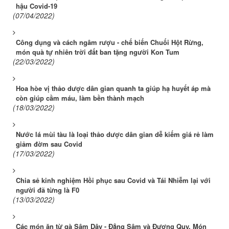
hậu Covid-19
(07/04/2022)
Công dụng và cách ngâm rượu - chế biến Chuối Hột Rừng,
món quà tự nhiên trời đất ban tặng người Kon Tum
(22/03/2022)
Hoa hòe vị thảo dược dân gian quanh ta giúp hạ huyết áp mà
còn giúp cầm máu, làm bền thành mạch
(18/03/2022)
Nước lá mùi tàu là loại thảo dược dân gian dễ kiếm giá rẻ làm
giảm đờm sau Covid
(17/03/2022)
Chia sẻ kinh nghiệm Hồi phục sau Covid và Tái Nhiễm lại với
người đã từng là F0
(13/03/2022)
Các món ăn từ gà Sâm Dây - Đẳng Sâm và Đương Quy, Món