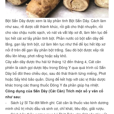
Bột Sắn Dây được xem là lấy phần tinh Bột Sắn Dây. Cách làm
như sau, rễ được cắt thành khúc, rồi giã cho thật nhuyễn, rồi
cho vào chậu nước sạch, vò nát và vắt lớp xơ đi, làm liên tục để
lọc hết cái xơ lấy phần tinh bột. Phần nước có bột sắn dây để
lắng, gạn lấy tinh bột, cứ làm liên tục như thế để lọc hết lớp xơ
nổi ở trên để gạn lấy phần bột trắng. Sau đó bột được xếp rải
đều lên khay, phơi nắng hoặc sấy khô.
Cây sắn dây được thu hái từ tháng 12 đến tháng 4, Cát căn
phiến là cách gọi dược liệu trong Đông Y qua quá trình củ Sắn
Dây bổ đôi theo chiều dọc, sau đó thái thành từng miếng, Phơi
hoặc Sấy khô bảo quản. Dùng để kết hợp với các vị thảo dược
khác trong các thang thuốc Đông Y đa phần giúp hạ nhiệt.
Công dụng của Sắn Dây (Cát Căn) Trích một số y văn cổ
như sau:
- Sách Lý Sĩ Tài đời Minh ghi: Cát căn là thuốc vào kinh dương
minh chủ trị nhức đầu và sinh cơ, chỉ khát, tiêu độc, giải rượu.