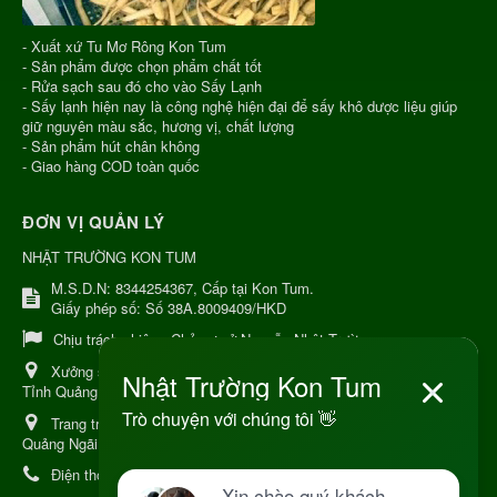
- Xuất xứ Tu Mơ Rông Kon Tum
- Sản phẩm được chọn phẩm chất tốt
- Rửa sạch sau đó cho vào Sấy Lạnh
- Sấy lạnh hiện nay là công nghệ hiện đại để sấy khô dược liệu giúp
giữ nguyên màu sắc, hương vị, chất lượng
- Sản phẩm hút chân không
- Giao hàng COD toàn quốc
ĐƠN VỊ QUẢN LÝ
NHẬT TRƯỜNG KON TUM
M.S.D.N: 8344254367, Cấp tại Kon Tum.
Giấy phép số: Số 38A.8009409/HKD
Chịu trách nhiệm:
Chủ cơ sở Nguyễn Nhật Trường
Xưởng sản xuất:
34 Lý Thường Kiệt, Tổ 6, Phường Kon Tum,
Tỉnh Quảng Ngải
Trang trại Dược Liệu Hữu Cơ:
Khu 37 Hộ Xã Măng Đen Tỉnh
Quảng Ngãi
Điện thoại:
+84 906968923