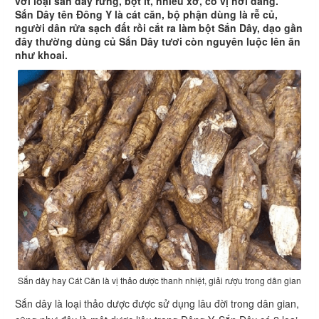
với loại sắn dây rừng, bột ít, nhiều xơ, có vị hơi đắng.
Sắn Dây tên Đông Y là cát căn, bộ phận dùng là rễ củ,
người dân rửa sạch đất rồi cắt ra làm bột Sắn Dây, dạo gần
đây thường dùng củ Sắn Dây tươi còn nguyên luộc lên ăn
như khoai.
Sắn dây hay Cát Căn là vị thảo dược thanh nhiệt, giải rượu trong dân gian
Sắn dây là loại thảo dược được sử dụng lâu đời trong dân gian,