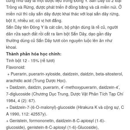
cũng như đây là một dược liệu trong Đông Y. Sắn Dây có 2 loại
Trồng và Rừng, được phát triển ở đồng bằng và cả miền núi. Ở
miền núi thì cây sắn dây được khai thác với loại sắn dây rừng,
bột ít, nhiều xơ, có vị hơi đắng.
Sắn Dây tên Đông Y là cát căn, bộ phận dùng là rễ củ, người
dân rửa sạch đất rồi cắt ra làm bột Sắn Dây, dạo gần đây
thường dùng củ Sắn Dây tươi còn nguyên luộc lên ăn như
khoai.
Thành phần hóa học chính:
Tinh bột 12 - 15% (rễ tươi)
Flavonoid:
+ Puerarin, puerarin-xyloside, daidzein, daidzin, beta-sitosterol,
arachidic acid (Trung Dược Học).
+ Daidzein, daidzin, puerarin, 4’-methoxypuerarin, daidzein-4’,
7-diglucoside (Chương Dục Trung, Dược Vật Phân Tích Tạp Chí
1984, 4 (2): 67).
+ Daidzein-7-(6-O-malonyl)-glucoside (Hirakura K và cộng sự, C
A 1990, 112: 42557y).
+ Genistein, formononetin, daidzein-8-C-apiosyl (1-6)-
glucoside), genistein-8-C-apiosyl (1-6)-Glucoside),