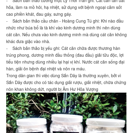
- Sách bản thảo cương mục Lý Thời Trân ghi: Cát căn tán uất
hỏa, làm ra mồ hôi, hạ nhiệt, sử dụng với bệnh ngoại cảm sốt
cao phiền khát, đau gáy, sưng gáy.
- Sách bản thảo cầu chân - Hoàng Cung Tú ghi: Khi nào đầu
nhức như búa bổ là tà khí vào kinh dương minh thì nên dùng
cát căn. Nếu chưa vào kinh dương minh mà dùng cát căn không
khác đưa giặc vào nhà.
- Sách bản thảo bị yếu ghi: Cát căn chữa được thương hàn
trúng phong, dương minh đầu thống (đau đầu) giải tửu độc, lợi
tiểu tiện nhưng dùng nhiều lại hại vị khí. Nước cát căn sống đại
hàn, giải ôn bệnh đại nhiệt và nôn ra máu.
Trong dân gian thì việc dùng Sắn Dây là thường xuyên, bởi vì
Sắn Dây được cho có tác dụng giải rượu, giải nhiệt, chữa chứng
nôn khan không dứt, người bị Âm Hư Hỏa Vượng