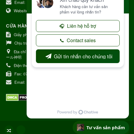
Email:
kinhdoanh@nhattruongkontum.com
Website:
https://www.nhattruongkontum.com
CỬA HÀNG GIỚI THIỆU TẠI NHẬT BẢN
Giấy phép số: 080-9475-1379
Chịu trách nhiệm:
MR THƯƠNG
Địa chỉ Nhật Bản:
日本 愛知県刈谷市神明町6丁目308番地 ファミ
ール神明
Điện thoại:
080-9475-1379
Fax:
070-9178-7979
Email:
syixl13029@yahoo.co.jp
Tư vấn sản phẩm