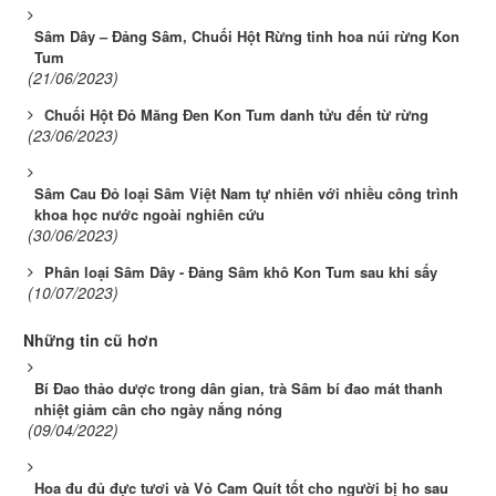
Sâm Dây – Đảng Sâm, Chuối Hột Rừng tinh hoa núi rừng Kon
Tum
(21/06/2023)
Chuối Hột Đỏ Măng Đen Kon Tum danh tửu đến từ rừng
(23/06/2023)
Sâm Cau Đỏ loại Sâm Việt Nam tự nhiên với nhiều công trình
khoa học nước ngoài nghiên cứu
(30/06/2023)
Phân loại Sâm Dây - Đảng Sâm khô Kon Tum sau khi sấy
(10/07/2023)
Những tin cũ hơn
Bí Đao thảo dược trong dân gian, trà Sâm bí đao mát thanh
nhiệt giảm cân cho ngày nắng nóng
(09/04/2022)
Hoa đu đủ đực tươi và Vỏ Cam Quít tốt cho người bị ho sau