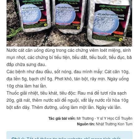
Nước cát căn uống dùng trong các chứng viêm loét miệng, sinh
mụn nhọt, các chứng bí tiểu tiện, tiểu dắt, tiểu buốt, tiểu đục, bã
đắp chữa sưng đau.
Các bệnh như đau đầu, sốt nóng, đau mình mẩy: Cát căn 10g,
địa liền 5g, bạch chỉ 5g. Phơi khô, tán bột, rây mịn. Ngày uống
10g chia làm hai lần.
Thuốc giải nhiệt, tiêu khát, tiêu độc: Rau má để tươi rửa sạch
20g, giã nát, thêm nước sôi để nguội, vắt lấy nước rồi hòa 10g
bột sắn dây. Thêm đường, uống làm một lần. Ngày vài lần.
Tác giả bài viết:
Mr Trường - Y sĩ Y Học Cổ Truyền
Nguồn tin:
Nhật Trường Kon Tum