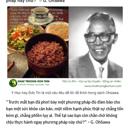
pháp này chứ?” – G. OhSawa
Y Học hay Đức Tin là một câu tiêu đề tôi rất thích trong sách Ohsawa
“Trước mắt bạn đã phơi bày một phương pháp đủ đảm bảo cho
bạn một sức khỏe căn bản, một niềm hạnh phúc thật sự chẳng tốn
kém gì, chẳng phiền lụy ai. Thế tại sao bạn còn chần chờ không
chịu thực hành ngay phương pháp này chứ?” – G. OhSawa