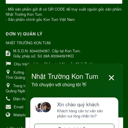
- Mỗi sản phẩm gửi đi có QR CODE để truy xuất nguồn gốc sản phẩm
Nhật Trường Kon Tum
- Sản phẩm chính gốc Kon Tum Việt Nam
ĐƠN VỊ QUẢN LÝ
NHẬT TRƯỜNG KON TUM
M.S.D.N: 8344254367, Cấp tại Kon Tum.
Giấy phép số: Số 38A.8009409/HKD
Chịu trách nhiệm:
Chủ cơ sở Nguyễn Nhật Trường
Xưởng sản xuất:
34 Lý Thường Kiệt, Tổ 6, Phường Kon Tum,
Tỉnh Quảng Ngải
Trang trại Dược Liệu Hữu Cơ:
Khu 37 Hộ Xã Măng Đen Tỉnh
Quảng Ngãi
Điện thoại:
+84 906968923
Email:
kinhdoanh@nhattruongkontum.com
Website:
https://www.nhattruongkontum.com