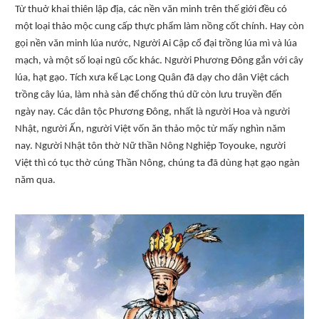
Từ thuở khai thiên lập địa, các nền văn minh trên thế giới đều có
một loại thảo mộc cung cấp thực phẩm làm nồng cốt chính. Hay còn
gọi nền văn minh lúa nước, Người Ai Cập cổ đại trồng lúa mì và lúa
mạch, và một số loại ngũ cốc khác. Người Phương Đông gắn với cây
lúa, hạt gạo. Tích xưa kể Lạc Long Quân đã dạy cho dân Việt cách
trồng cây lúa, làm nhà sàn để chống thú dữ còn lưu truyền đến
ngày nay. Các dân tộc Phương Đông, nhất là người Hoa và người
Nhật, người Ấn, người Việt vốn ăn thảo mộc từ mấy nghìn năm
nay. Người Nhật tôn thờ Nữ thần Nông Nghiệp Toyouke, người
Việt thì có tục thờ cúng Thần Nông, chúng ta đã dùng hạt gạo ngàn
năm qua.