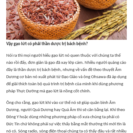
Vậy gạo lứt có phải thần dược trị bách bệnh?
Nói ra thì mọi người hiểu gạo lứt nó quen thuộc với chúng ta thế
nào rồi đấy, đơn giản là gạo đã xay lớp cám. Nhiều người quảng cáo
đây là thần dược trị bách bệnh, nhưng về vấn đề theo thuyết Âm
Dương cơ bản nó xuất phát từ Đạo Giáo và ông Ohsawa đã áp dụng
để giải thích toàn bộ quá trình trị bệnh của mình khi dùng phương
pháp Thực Dưỡng mà gạo lứt là nồng cốt chính.
Ông cho rằng, gạo lứt khi vào cơ thể nó sẽ giúp quân bình Âm
Dương, người Quá Dương hay Quá Âm thì sẽ cân bằng lại. Khi theo
Đông Y hoặc dùng những phương pháp cổ xưa chúng ta phải có
Đức Tin chứ không phải sự việc thấy bằng mắt thường thì mới tin là
nó có. Sóng radio, sóng điện thoại chúng ta có thấy đâu và rất nhiều