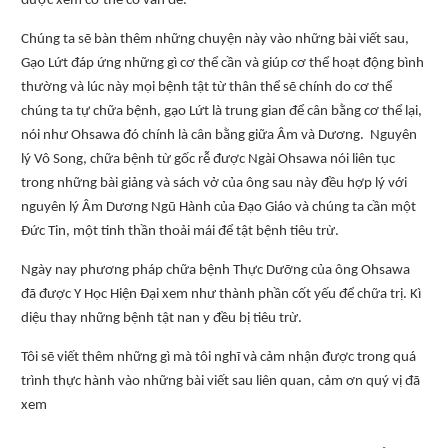
được xem cơ thể có vấn đề.
Chúng ta sẽ bàn thêm những chuyện này vào những bài viết sau,
Gạo Lứt đáp ứng những gì cơ thể cần và giúp cơ thể hoạt động bình
thường và lúc này mọi bệnh tật từ thân thể sẽ chính do cơ thể
chúng ta tự chữa bệnh, gạo Lứt là trung gian để cân bằng cơ thể lại,
nói như Ohsawa đó chính là cân bằng giữa Âm và Dương. Nguyên
lý Vô Song, chữa bệnh từ gốc rễ được Ngài Ohsawa nói liên tục
trong những bài giảng và sách vở của ông sau này đều hợp lý với
nguyên lý Âm Dương Ngũ Hành của Đạo Giáo và chúng ta cần một
Đức Tin, một tinh thần thoải mái để tật bệnh tiêu trừ.
Ngày nay phương pháp chữa bệnh Thực Dưỡng của ông Ohsawa
đã được Y Học Hiện Đại xem như thành phần cốt yếu để chữa trị. Kì
diệu thay những bệnh tật nan y đều bị tiêu trừ.
Tôi sẽ viết thêm những gì mà tôi nghĩ và cảm nhận được trong quá
trình thực hành vào những bài viết sau liên quan, cảm ơn quý vị đã
xem