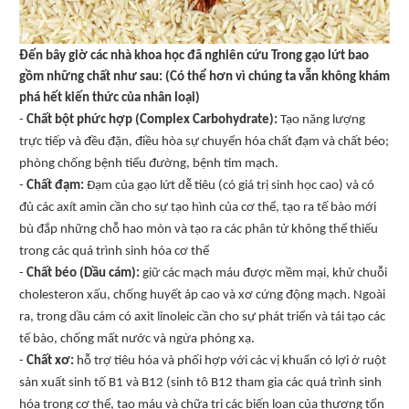
Đến bây giờ các nhà khoa học đã nghiên cứu Trong gạo lứt bao
gồm những chất như sau: (Có thể hơn vì chúng ta vẫn không khám
phá hết kiến thức của nhân loại)
-
Chất bột phức hợp (Complex Carbohydrate):
Tạo năng lượng
trực tiếp và đều đặn, điều hòa sự chuyển hóa chất đạm và chất béo;
phòng chống bệnh tiểu đường, bệnh tim mạch.
-
Chất đạm:
Đạm của gạo lứt dễ tiêu (có giá trị sinh học cao) và có
đủ các axít amin cần cho sự tạo hình của cơ thể, tạo ra tế bào mới
bù đắp những chỗ hao mòn và tạo ra các phân tử không thể thiếu
trong các quá trình sinh hóa cơ thể
-
Chất béo (Dầu cám):
giữ các mạch máu được mềm mại, khử chuỗi
cholesteron xấu, chống huyết áp cao và xơ cứng động mạch. Ngoài
ra, trong dầu cám có axit linoleic cần cho sự phát triển và tái tạo các
tế bào, chống mất nước và ngừa phóng xạ.
-
Chất xơ:
hỗ trợ tiêu hóa và phối hợp với các vị khuẩn có lợi ở ruột
sản xuất sinh tố B1 và B12 (sinh tô B12 tham gia các quá trình sinh
hóa trong cơ thể, tạo máu và chữa trị các biến loạn của thương tổn