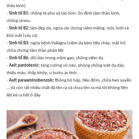
thần kinh)
-
Sinh tố B1:
chống tê phù và táo bón: ổn đinh tâm thần kinh,
chống stress.
-
Sinh tố B2:
làm đẹp da, ngừa các chứng viêm miệng, môi, lưỡi và
khô mắt (vảy cá)
-
Sinh tố B3:
ngừa bệnh Pellagra (viêm da kèm tiêu chảy, mất trí)
chữa chứng tâm thần phân liệt
-
Sinh tố B6:
dồi dào trong mầm gạo, chống viêm da.
-
Axit pantotenic:
tăng cường vỏ não, phòng chống loét dạ dày,
thiếu máu, thấp khớp, u bướu ác tính.
-
Axit paraaminobenzoic: t
hông hô hấp, tiêu đờm, chữa hen suyễn
… Và còn rất nhiều chất đã tìm ra và chưa tìm ra mà tôi không tiện
liệt kê ra hết ở đây