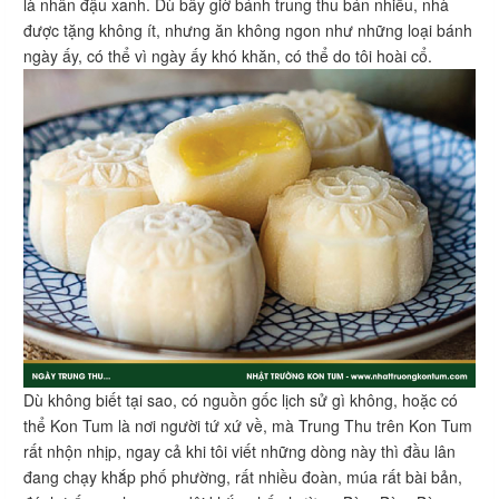
là nhân đậu xanh. Dù bây giờ bánh trung thu bán nhiều, nhà
được tặng không ít, nhưng ăn không ngon như những loại bánh
ngày ấy, có thể vì ngày ấy khó khăn, có thể do tôi hoài cổ.
Dù không biết tại sao, có nguồn gốc lịch sử gì không, hoặc có
thể Kon Tum là nơi người tứ xứ về, mà Trung Thu trên Kon Tum
rất nhộn nhịp, ngay cả khi tôi viết những dòng này thì đầu lân
đang chạy khắp phố phường, rất nhiều đoàn, múa rất bài bản,