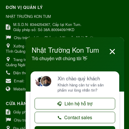
ĐƠN VỊ QUẢN LÝ
NHẬT TRƯỜNG KON TUM
M.S.D.N: 8344254367, Cấp tại Kon Tum.
Giấy phép số: Số 38A.8009409/HKD
Chịu trách nhiệm:
Chủ cơ sở Nguyễn Nhật Trường
Xưởng sản xuất:
34 Lý Thường Kiệt, Tổ 6, Phường Kon Tum,
Tỉnh Quảng Ngải
Trang trại Dược Liệu Hữu Cơ:
Khu 37 Hộ Xã Măng Đen Tỉnh
Quảng Ngãi
Điện thoại:
+84 906968923
Email:
kinhdoanh@nhattruongkontum.com
Website:
https://www.nhattruongkontum.com
CỬA HÀNG GIỚI THIỆU TẠI NHẬT BẢN
Giấy phép số: 080-9475-1379
Chịu trách nhiệm:
MR THƯƠNG
Địa chỉ Nhật Bản:
日本 愛知県刈谷市神明町6丁目308番地 ファミ