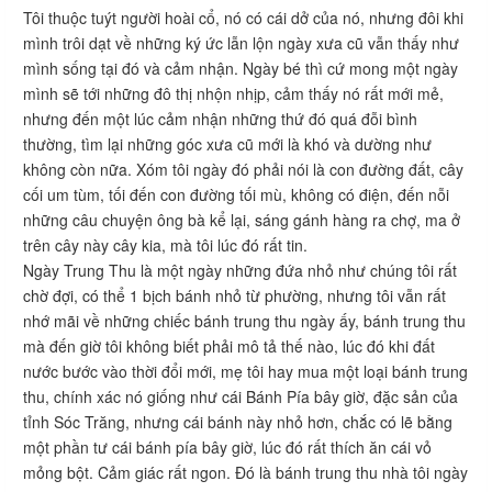
Tôi thuộc tuýt người hoài cổ, nó có cái dở của nó, nhưng đôi khi
mình trôi dạt về những ký ức lẫn lộn ngày xưa cũ vẫn thấy như
mình sống tại đó và cảm nhận. Ngày bé thì cứ mong một ngày
mình sẽ tới những đô thị nhộn nhịp, cảm thấy nó rất mới mẻ,
nhưng đến một lúc cảm nhận những thứ đó quá đỗi bình
thường, tìm lại những góc xưa cũ mới là khó và dường như
không còn nữa. Xóm tôi ngày đó phải nói là con đường đất, cây
cối um tùm, tối đến con đường tối mù, không có điện, đến nỗi
những câu chuyện ông bà kể lại, sáng gánh hàng ra chợ, ma ở
trên cây này cây kia, mà tôi lúc đó rất tin.
Ngày Trung Thu là một ngày những đứa nhỏ như chúng tôi rất
chờ đợi, có thể 1 bịch bánh nhỏ từ phường, nhưng tôi vẫn rất
nhớ mãi về những chiếc bánh trung thu ngày ấy, bánh trung thu
mà đến giờ tôi không biết phải mô tả thế nào, lúc đó khi đất
nước bước vào thời đổi mới, mẹ tôi hay mua một loại bánh trung
thu, chính xác nó giống như cái Bánh Pía bây giờ, đặc sản của
tỉnh Sóc Trăng, nhưng cái bánh này nhỏ hơn, chắc có lẽ bằng
một phần tư cái bánh pía bây giờ, lúc đó rất thích ăn cái vỏ
mỏng bột. Cảm giác rất ngon. Đó là bánh trung thu nhà tôi ngày