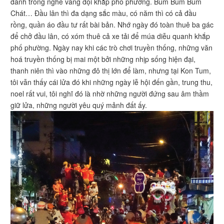
đánh trống nghe vang dội khắp phố phường. Bùm Bùm Bùm
Chát… Đầu lân thì đa dạng sắc màu, có năm thì có cả đầu
rồng, quần áo đầu tư rất bài bản. Nhớ ngày đó toàn thuê ba gác
để chở đầu lân, có xóm thuê cả xe tải để múa diễu quanh khắp
phố phường. Ngày nay khi các trò chơi truyền thống, những văn
hoá truyền thống bị mai một bởi những nhịp sống hiện đại,
thanh niên thì vào những đô thị lớn để làm, nhưng tại Kon Tum,
tôi vẫn thấy cái lửa đó khi những ngày lễ hội đến gần, trung thu,
noel rất vui, tôi nghĩ đó là nhờ những người đứng sau âm thầm
giữ lửa, những người yêu quý mảnh đất ấy.