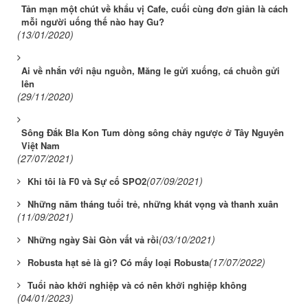
Tản mạn một chút về khẩu vị Cafe, cuối cùng đơn giản là cách
mỗi người uống thế nào hay Gu?
(13/01/2020)
Ai về nhắn với nậu nguồn, Măng le gửi xuống, cá chuồn gửi
lên
(29/11/2020)
Sông Đắk Bla Kon Tum dòng sông chảy ngược ở Tây Nguyên
Việt Nam
(27/07/2021)
(07/09/2021)
Khi tôi là F0 và Sự cố SPO2
Những năm tháng tuổi trẻ, những khát vọng và thanh xuân
(11/09/2021)
(03/10/2021)
Những ngày Sài Gòn vất vả rồi
(17/07/2022)
Robusta hạt sẻ là gì? Có mấy loại Robusta
Tuổi nào khởi nghiệp và có nên khởi nghiệp không
(04/01/2023)