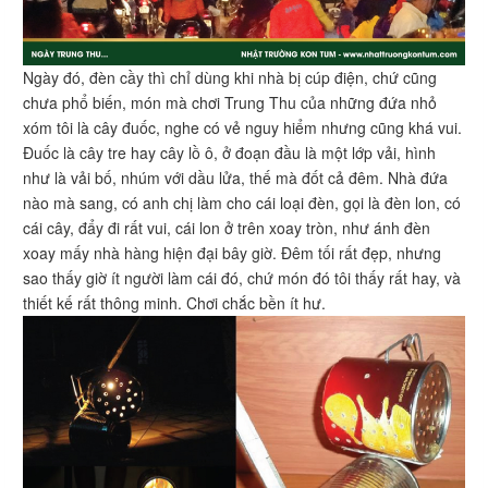
Ngày đó, đèn cầy thì chỉ dùng khi nhà bị cúp điện, chứ cũng
chưa phổ biến, món mà chơi Trung Thu của những đứa nhỏ
xóm tôi là cây đuốc, nghe có vẻ nguy hiểm nhưng cũng khá vui.
Đuốc là cây tre hay cây lồ ô, ở đoạn đầu là một lớp vải, hình
như là vải bố, nhúm với dầu lửa, thế mà đốt cả đêm. Nhà đứa
nào mà sang, có anh chị làm cho cái loại đèn, gọi là đèn lon, có
cái cây, đẩy đi rất vui, cái lon ở trên xoay tròn, như ánh đèn
xoay mấy nhà hàng hiện đại bây giờ. Đêm tối rất đẹp, nhưng
sao thấy giờ ít người làm cái đó, chứ món đó tôi thấy rất hay, và
thiết kế rất thông minh. Chơi chắc bền ít hư.