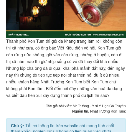
Thành phố Kon Tum thì giờ đã khang trang lắm rồi, không còn
thị xã như xưa, có ông bác Việt Kiều điện về hỏi, Kon Tum giờ
còn rừng nữa không, giờ vẫn còn rừng, nhưng ở huyện, còn ở
thị xã năm nào thì giờ nhịp sống có vẻ đã thay đổi khá nhiều.
Những lớp cha ông đã đi qua, khai phá mảnh đất này, đến ngày
nay thì chúng tôi tiếp tục tiếp nối phát triển nó, dù ít dù nhiều,
nhiều khách hàng Nhật Trường Kon Tum biết Kon Tum chứ
không phải Kon tôm. Biết đến nơi đây những văn hoá đa dạng
và biết đâu hên xui xây dựng thành phố du lịch thì sao?
Tác giả bài viết:
Mr Trường - Y sĩ Y Học Cổ Truyền
Nguồn tin:
Nhật Trường Kon Tum:
Chú ý:
Tất cả thông tin trên website chỉ mang tính chất
tham khảo, nghiên cứu. Không có liên quan việc chữa