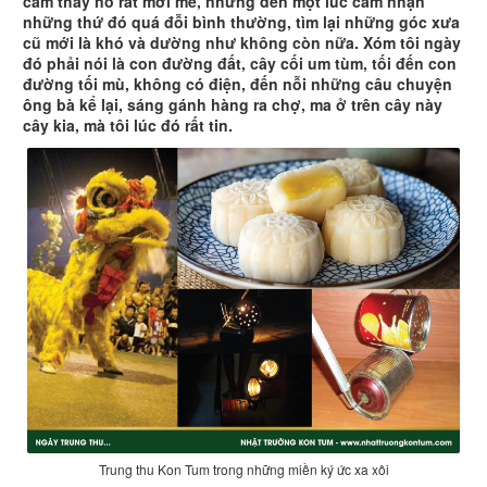
cảm thấy nó rất mới mẻ, nhưng đến một lúc cảm nhận
những thứ đó quá đỗi bình thường, tìm lại những góc xưa
cũ mới là khó và dường như không còn nữa. Xóm tôi ngày
đó phải nói là con đường đất, cây cối um tùm, tối đến con
đường tối mù, không có điện, đến nỗi những câu chuyện
ông bà kể lại, sáng gánh hàng ra chợ, ma ở trên cây này
cây kia, mà tôi lúc đó rất tin.
Trung thu Kon Tum trong những miền ký ức xa xôi