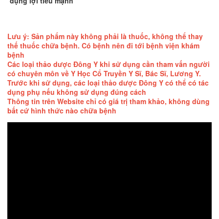
dụng lợi tiểu mạnh
Lưu ý: Sản phẩm này không phải là thuốc, không thể thay
thế thuốc chữa bệnh. Có bệnh nên đi tới bệnh viện khám
bệnh
Các loại thảo dược Đông Y khi sử dụng cần tham vấn người
có chuyên môn về Y Học Cổ Truyền Y Sĩ, Bác Sĩ, Lương Y.
Trước khi sử dụng, các loại thảo dược Đông Y có thể có tác
dụng phụ nếu không sử dụng đúng cách
Thông tin trên Website chỉ có giá trị tham khảo, không dùng
bất cứ hình thức nào chữa bệnh