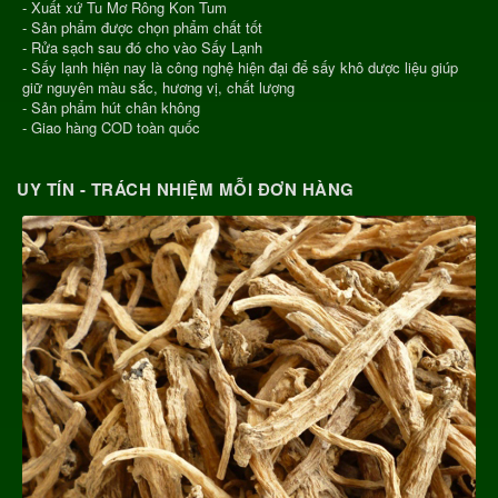
- Xuất xứ Tu Mơ Rông Kon Tum
- Sản phẩm được chọn phẩm chất tốt
- Rửa sạch sau đó cho vào Sấy Lạnh
- Sấy lạnh hiện nay là công nghệ hiện đại để sấy khô dược liệu giúp
giữ nguyên màu sắc, hương vị, chất lượng
- Sản phẩm hút chân không
- Giao hàng COD toàn quốc
UY TÍN - TRÁCH NHIỆM MỖI ĐƠN HÀNG