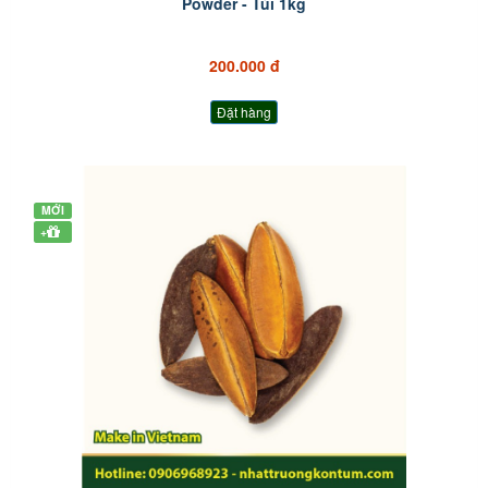
Powder - Túi 1kg
200.000 đ
Đặt hàng
MỚI
+