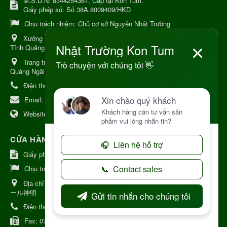
M.S.D.N: 8344254367, Cấp tại Kon Tum.
Giấy phép số: Số 38A.8009409/HKD
Chịu trách nhiệm:
Chủ cơ sở Nguyễn Nhật Trường
Xưởng sản xuất:
34 Lý Thường Kiệt, Tổ 6, Phường Kon Tum,
Tỉnh Quảng Ngải
Trang trại Dược Liệu Hữu Cơ:
Khu 37 Hộ Xã Măng Đen Tỉnh
Quảng Ngãi
Điện thoại:
+84 906968923
Email:
kinhdoanh@nhattruongkontum.com
Website:
https://www.nhattruongkontum.com
CỬA HÀNG GIỚI THIỆU TẠI NHẬT BẢN
Giấy phép số: 080-9475-1379
Chịu trách nhiệm:
MR THƯƠNG
Địa chỉ Nhật Bản:
日本 愛知県刈谷市神明町6丁目308番地 ファミ
ール神明
Điện thoại:
080-9475-1379
Fax:
070-9178-7979