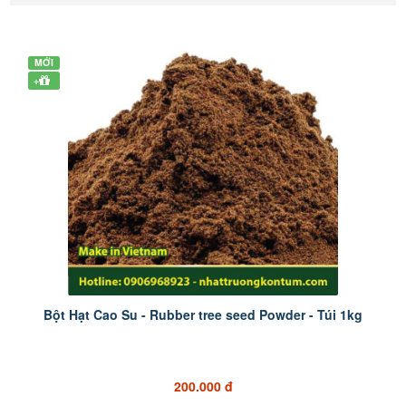
MỚI
+
Bột Hạt Cao Su - Rubber tree seed Powder - Túi 1kg
200.000 đ