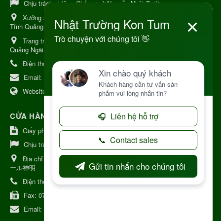
Chịu trách nhiệm:
Chủ cơ sở Nguyễn Nhật Trường
Xưởng sản xuất:
34 Lý Thường Kiệt, Tổ 6, Phường Kon Tum,
Tỉnh Quảng Ngải
Trang trại Dược Liệu Hữu Cơ:
Khu 37 Hộ Xã Măng Đen Tỉnh
Quảng Ngãi
Điện thoại:
+84 906968923
Email:
kinhdoanh@nhattruongkontum.com
Website:
https://www.nhattruongkontum.com
CỬA HÀNG GIỚI THIỆU TẠI NHẬT BẢN
Giấy phép số: 080-9475-1379
Chịu trách nhiệm:
MR THƯƠNG
Địa chỉ Nhật Bản:
日本 愛知県刈谷市神明町6丁目308番地 ファミ
ール神明
Điện thoại:
080-9475-1379
Fax:
070-9178-7979
Email:
syixl13029@yahoo.co.jp