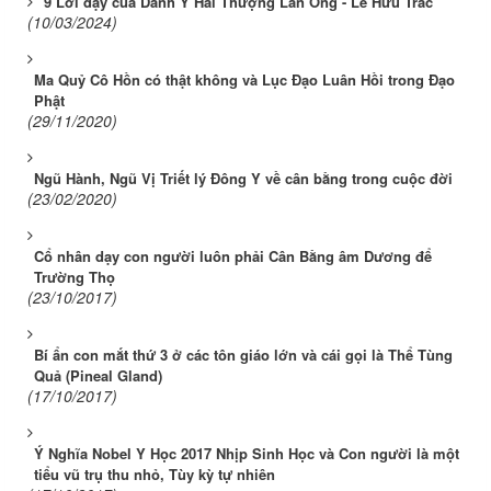
9 Lời dạy của Danh Y Hải Thượng Lãn Ông - Lê Hữu Trác
(10/03/2024)
Ma Quỷ Cô Hồn có thật không và Lục Đạo Luân Hồi trong Đạo
Phật
(29/11/2020)
Ngũ Hành, Ngũ Vị Triết lý Đông Y về cân bằng trong cuộc đời
(23/02/2020)
Cổ nhân dạy con người luôn phải Cân Bằng âm Dương để
Trường Thọ
(23/10/2017)
Bí ẩn con mắt thứ 3 ở các tôn giáo lớn và cái gọi là Thể Tùng
Quả (Pineal Gland)
(17/10/2017)
Ý Nghĩa Nobel Y Học 2017 Nhịp Sinh Học và Con người là một
tiểu vũ trụ thu nhỏ, Tùy kỳ tự nhiên