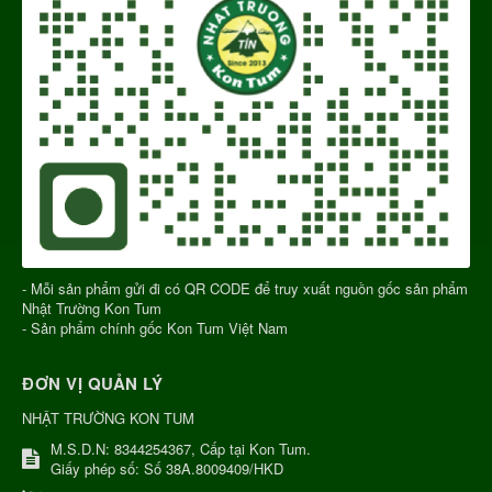
- Mỗi sản phẩm gửi đi có QR CODE để truy xuất nguồn gốc sản phẩm
Nhật Trường Kon Tum
- Sản phẩm chính gốc Kon Tum Việt Nam
ĐƠN VỊ QUẢN LÝ
NHẬT TRƯỜNG KON TUM
M.S.D.N: 8344254367, Cấp tại Kon Tum.
Giấy phép số: Số 38A.8009409/HKD