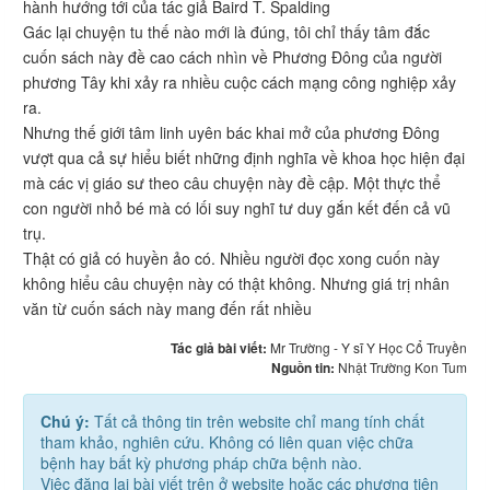
hành hướng tới của tác giả Baird T. Spalding
Gác lại chuyện tu thế nào mới là đúng, tôi chỉ thấy tâm đắc
cuốn sách này đề cao cách nhìn về Phương Đông của người
phương Tây khi xảy ra nhiều cuộc cách mạng công nghiệp xảy
ra.
Nhưng thế giới tâm linh uyên bác khai mở của phương Đông
vượt qua cả sự hiểu biết những định nghĩa về khoa học hiện đại
mà các vị giáo sư theo câu chuyện này đề cập. Một thực thể
con người nhỏ bé mà có lối suy nghĩ tư duy gắn kết đến cả vũ
trụ.
Thật có giả có huyền ảo có. Nhiều người đọc xong cuốn này
không hiểu câu chuyện này có thật không. Nhưng giá trị nhân
văn từ cuốn sách này mang đến rất nhiều
Tác giả bài viết:
Mr Trường - Y sĩ Y Học Cổ Truyền
Nguồn tin:
Nhật Trường Kon Tum
Chú ý:
Tất cả thông tin trên website chỉ mang tính chất
tham khảo, nghiên cứu. Không có liên quan việc chữa
bệnh hay bất kỳ phương pháp chữa bệnh nào.
Việc đăng lại bài viết trên ở website hoặc các phương tiện