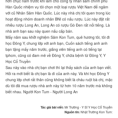
hơn chục năm trước khi làm cho công ty nhân sâm chính phủ
Hàn Quốc nhiệm vụ tôi chọn một loại rượu Việt Nam để ngâm
với củ Nhân Sâm Hàn Quốc. Lúc này nhà chị tôi quen trong lúc
hoạt động nhóm doanh nhân BNI có nấu rượu. Lúc này đặt rất
nhiều rượu Long An, Long An có rượu Gò Đen rất nổi tiếng. Là
nhà anh bạn sau này quen nấu cấp bán.
Mấy năm sau khởi nghiệm Sâm Kon Tum, quê hương tôi, tôi đi
học Đông Y, chung lớp với anh bạn, Cuốn sách tiếng anh anh
bạn tặng mấy năm trước, giảng viên tiếng anh có tiếng tại
tphcm, cũng có đam mê về Đông Y, chữa bệnh từ Đông Y, Y
Học Cổ Truyền
Sau này vào nhà chị bạn chơi thì lại thấy sách của anh bạn viết.
Hỏi ra mới biết là chị bạn là dì của anh này. Và khi học Đông Y
chung lớp chơi rất thân cũng không biết là cháu ruột bà chị, mặc
dù tôi đã mua rượu nhà anh này từ hơn 10 năm trước mà không
biết nhau. Người Kon Tum - Người Long An
Tác giả bài viết:
Mr Trường - Y Sĩ Y Học Cổ Truyền
Nguồn tin:
Nhật Trường Kon Tum: