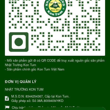
- Mỗi sản phẩm gửi đi có QR CODE để truy xuất nguồn gốc sản phẩm
Nhật Trường Kon Tum
- Sản phẩm chính gốc Kon Tum Việt Nam
ĐƠN VỊ QUẢN LÝ
NHẬT TRƯỜNG KON TUM
M.S.D.N: 8344254367, Cấp tại Kon Tum.
Giấy phép số: Số 38A.8009409/HKD
Chịu trách nhiệm:
Chủ cơ sở Nguyễn Nhật Trường