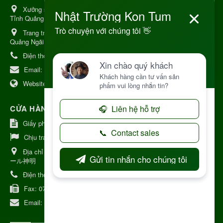
Xưởng sản xuất:
34 Lý Thường Kiệt, Tổ 6, Phường Kon Tum,
Tỉnh Quảng Ngải
Trang trại Dược Liệu Hữu Cơ:
Khu 37 Hộ Xã Măng Đen Tỉnh
Quảng Ngãi
Điện thoại:
+84 906968923
Email:
kinhdoanh@nhattruongkontum.com
Website:
https://www.nhattruongkontum.com
CỬA HÀNG GIỚI THIỆU TẠI NHẬT BẢN
Giấy phép số: 080-9475-1379
Chịu trách nhiệm:
MR THƯƠNG
Địa chỉ Nhật Bản:
日本 愛知県刈谷市神明町6丁目308番地 ファミ
ール神明
Điện thoại:
080-9475-1379
Fax:
070-9178-7979
Email:
syixl13029@yahoo.co.jp