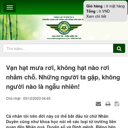
Giỏ hàng :
0
mặt hàng
Tổng :
0
VND
Xem chi tiết
Vạn hạt mưa rơi, không hạt nào rơi
nhầm chỗ. Những người ta gặp, không
người nào là ngẫu nhiên!
Chủ nhật - 03/12/2023 04:45
Cá nhân tôi trên đời này có thể bắt đầu từ chữ Nhân
Duyên cũng như khoa học nói về các loại từ trường liên
quan đến Nhân quả, Duyên số và Định mệnh. Riêng bên