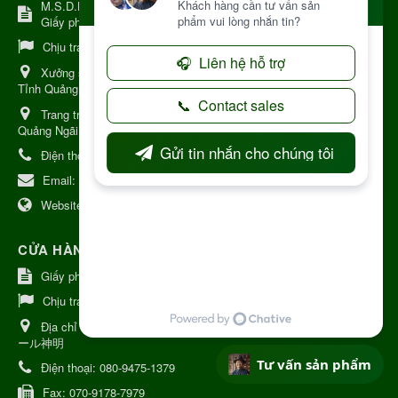
M.S.D.N: 8344254367, Cấp tại Kon Tum.
Giấy phép số: Số 38A.8009409/HKD
Chịu trách nhiệm:
Chủ cơ sở Nguyễn Nhật Trường
Xưởng sản xuất:
34 Lý Thường Kiệt, Tổ 6, Phường Kon Tum,
Tỉnh Quảng Ngải
Trang trại Dược Liệu Hữu Cơ:
Khu 37 Hộ Xã Măng Đen Tỉnh
Quảng Ngãi
Điện thoại:
+84 906968923
Email:
kinhdoanh@nhattruongkontum.com
Website:
https://www.nhattruongkontum.com
CỬA HÀNG GIỚI THIỆU TẠI NHẬT BẢN
Giấy phép số: 080-9475-1379
Chịu trách nhiệm:
MR THƯƠNG
Địa chỉ Nhật Bản:
日本 愛知県刈谷市神明町6丁目308番地 ファミ
ール神明
Tư vấn sản phẩm
Điện thoại:
080-9475-1379
Fax:
070-9178-7979