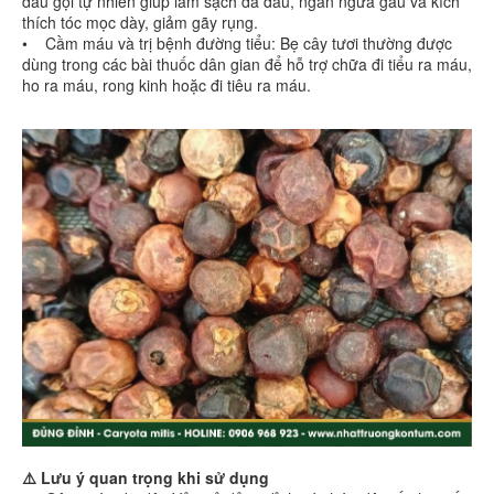
dầu gội tự nhiên giúp làm sạch da đầu, ngăn ngừa gàu và kích
thích tóc mọc dày, giảm gãy rụng.
• Cầm máu và trị bệnh đường tiểu: Bẹ cây tươi thường được
dùng trong các bài thuốc dân gian để hỗ trợ chữa đi tiểu ra máu,
ho ra máu, rong kinh hoặc đi tiêu ra máu.
⚠️ Lưu ý quan trọng khi sử dụng