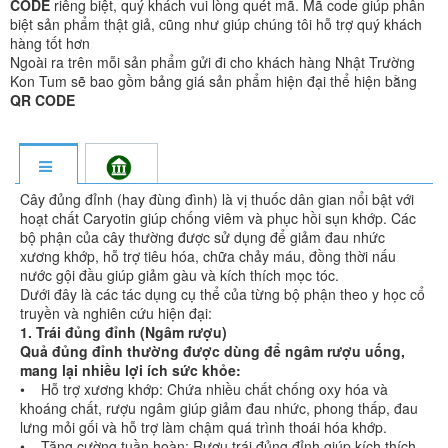
CODE
riêng biệt, quý khách vui lòng quét mã. Mã code giúp phân
biệt sản phẩm thật giả, cũng như giúp chúng tôi hỗ trợ quý khách
hàng tốt hơn
Ngoài ra trên mỗi sản phẩm gửi đi cho khách hàng Nhật Trường
Kon Tum sẽ bao gồm bảng giá sản phẩm hiện đại thể hiện bằng
QR CODE
Cây đủng đỉnh (hay đùng đình) là vị thuốc dân gian nổi bật với
hoạt chất Caryotin giúp chống viêm và phục hồi sụn khớp. Các
bộ phận của cây thường được sử dụng để giảm đau nhức
xương khớp, hỗ trợ tiêu hóa, chữa chảy máu, đồng thời nấu
nước gội đầu giúp giảm gàu và kích thích mọc tóc.
Dưới đây là các tác dụng cụ thể của từng bộ phận theo y học cổ
truyền và nghiên cứu hiện đại:
1. Trái đủng đỉnh (Ngâm rượu)
Quả đủng đỉnh thường được dùng để ngâm rượu uống,
mang lại nhiều lợi ích sức khỏe:
• Hỗ trợ xương khớp: Chứa nhiều chất chống oxy hóa và
khoáng chất, rượu ngâm giúp giảm đau nhức, phong thấp, đau
lưng mỏi gối và hỗ trợ làm chậm quá trình thoái hóa khớp.
• Tăng cường tuần hoàn: Rượu trái đủng đỉnh giúp kích thích