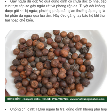
• Gây ngứa dữ dội: Vỏ quả đủng đỉnh có chứa độc tố nhẹ, tiếp
xúc trực tiếp sẽ gây ngứa rát và phồng rộp da. Tuyệt đối không
được gãi khi bị ngứa; phương pháp dân gian thường áp dụng là
hơ phần da ngứa qua lửa ấm. Hãy đeo găng tay bảo hộ khi thu
hái hoặc chế biến.
• Chống chỉ định: Rượu ngâm từ trái đủng đỉnh không phù hợp