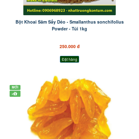
Bột Khoai Sâm Sấy Dẻo - Smallanthus sonchifolius
Powder - Túi 1kg
250.000 đ
Đặt hàng
MỚI
+