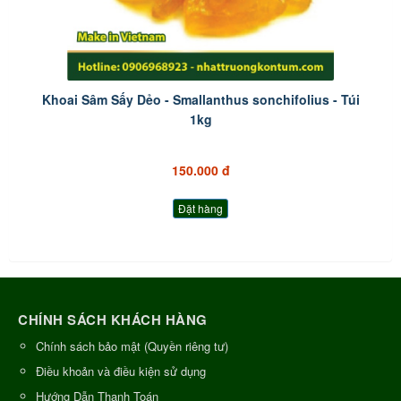
Khoai Sâm Sấy Dẻo - Smallanthus sonchifolius - Túi
1kg
150.000 đ
Đặt hàng
CHÍNH SÁCH KHÁCH HÀNG
Chính sách bảo mật (Quyền riêng tư)
Điều khoản và điều kiện sử dụng
Hướng Dẫn Thanh Toán