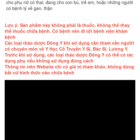
cho phụ nữ có thai, đang cho con bú, trẻ em, hoặc những người
có bệnh lý về gan, thận
Lưu ý: Sản phẩm này không phải là thuốc, không thể thay
thế thuốc chữa bệnh. Có bệnh nên đi tới bệnh viện khám
bệnh
Các loại thảo dược Đông Y khi sử dụng cần tham vấn người
có chuyên môn về Y Học Cổ Truyền Y Sĩ, Bác Sĩ, Lương Y.
Trước khi sử dụng, các loại thảo dược Đông Y có thể có tác
dụng phụ nếu không sử dụng đúng cách
Thông tin trên Website chỉ có giá trị tham khảo, không dùng
bất cứ hình thức nào chữa bệnh