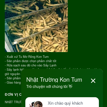
- Xuất xứ Tu Mơ Rông Kon Tum
- Sản phẩm được chọn phẩm chất tốt
- Rửa sạch sau đó cho vào Sấy Lạnh
- Sấy lạnh hiện nay là công nghệ hiện đại để sấy khô dược liệu giúp
giữ nguyên màu sắc, hương vị, chất lượng
- Sản phẩm hút chân không
- Giao hàng COD toàn quốc
ĐƠN VỊ QUẢN LÝ
NHẬT TRƯỜNG KON TUM