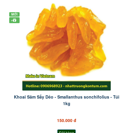
MỚI
+
Khoai Sâm Sấy Dẻo - Smallanthus sonchifolius - Túi
1kg
150.000 đ
Đặt hàng