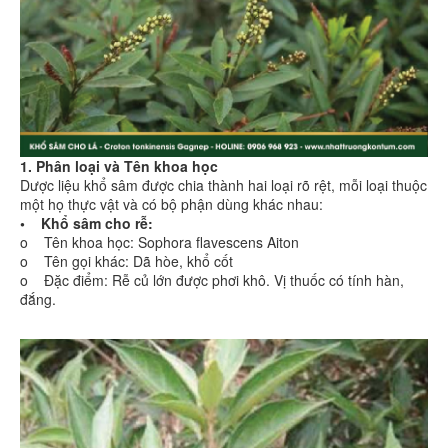
1. Phân loại và Tên khoa học
Dược liệu khổ sâm được chia thành hai loại rõ rệt, mỗi loại thuộc
một họ thực vật và có bộ phận dùng khác nhau:
• Khổ sâm cho rễ:
o Tên khoa học: Sophora flavescens Aiton
o Tên gọi khác: Dã hòe, khổ cốt
o Đặc điểm: Rễ củ lớn được phơi khô. Vị thuốc có tính hàn,
đắng.