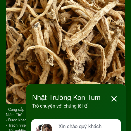
- Cung cấp Dược Liệu từ năm 2013 với Slogan "Vạn Chữ Tín Triệu
Niềm Tin"
- Được khách hàng đánh giá cao và nhận sự tin tưởng
- Trách nhiệm trên từng đơn hàng
- Tốt nghiệp Y Học Cổ Truyền, đúng chuyên ngành