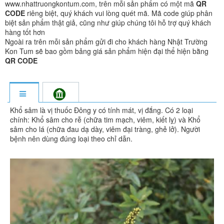
www.nhattruongkontum.com, trên mỗi sản phẩm có một mã
QR
CODE
riêng biệt, quý khách vui lòng quét mã. Mã code giúp phân
biệt sản phẩm thật giả, cũng như giúp chúng tôi hỗ trợ quý khách
hàng tốt hơn
Ngoài ra trên mỗi sản phẩm gửi đi cho khách hàng Nhật Trường
Kon Tum sẽ bao gồm bảng giá sản phẩm hiện đại thể hiện bằng
QR CODE
Khổ sâm là vị thuốc Đông y có tính mát, vị đắng. Có 2 loại
chính: Khổ sâm cho rễ (chữa tim mạch, viêm, kiết lỵ) và Khổ
sâm cho lá (chữa đau dạ dày, viêm đại tràng, ghẻ lở). Người
bệnh nên dùng đúng loại theo chỉ dẫn.