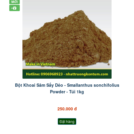
MỚI
+
Bột Khoai Sâm Sấy Dẻo - Smallanthus sonchifolius
Powder - Túi 1kg
250.000 đ
Đặt hàng