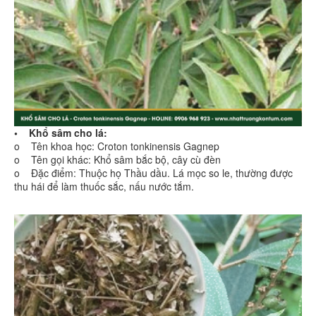
• Khổ sâm cho lá:
o Tên khoa học: Croton tonkinensis Gagnep
o Tên gọi khác: Khổ sâm bắc bộ, cây cù đèn
o Đặc điểm: Thuộc họ Thầu dầu. Lá mọc so le, thường được
thu hái để làm thuốc sắc, nấu nước tắm.