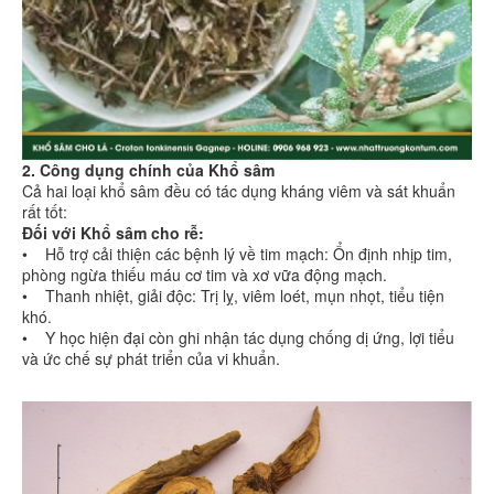
2. Công dụng chính của Khổ sâm
Cả hai loại khổ sâm đều có tác dụng kháng viêm và sát khuẩn
rất tốt:
Đối với Khổ sâm cho rễ:
• Hỗ trợ cải thiện các bệnh lý về tim mạch: Ổn định nhịp tim,
phòng ngừa thiếu máu cơ tim và xơ vữa động mạch.
• Thanh nhiệt, giải độc: Trị lỵ, viêm loét, mụn nhọt, tiểu tiện
khó.
• Y học hiện đại còn ghi nhận tác dụng chống dị ứng, lợi tiểu
và ức chế sự phát triển của vi khuẩn.