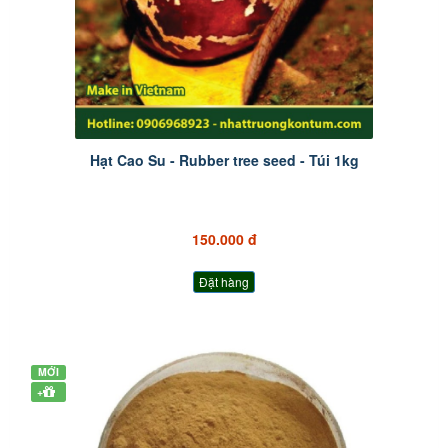
Hạt Cao Su - Rubber tree seed - Túi 1kg
150.000 đ
Đặt hàng
MỚI
+