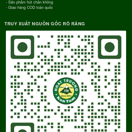
- Sản phẩm hút chân không
- Giao hàng COD toàn quốc
TRUY XUẤT NGUỒN GỐC RÕ RÀNG