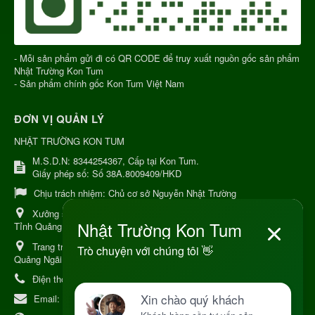
- Mỗi sản phẩm gửi đi có QR CODE để truy xuất nguồn gốc sản phẩm
Nhật Trường Kon Tum
- Sản phẩm chính gốc Kon Tum Việt Nam
ĐƠN VỊ QUẢN LÝ
NHẬT TRƯỜNG KON TUM
M.S.D.N: 8344254367, Cấp tại Kon Tum.
Giấy phép số: Số 38A.8009409/HKD
Chịu trách nhiệm:
Chủ cơ sở Nguyễn Nhật Trường
Xưởng sản xuất:
34 Lý Thường Kiệt, Tổ 6, Phường Kon Tum,
Tỉnh Quảng Ngải
Trang trại Dược Liệu Hữu Cơ:
Khu 37 Hộ Xã Măng Đen Tỉnh
Quảng Ngãi
Điện thoại:
+84 906968923
Email:
kinhdoanh@nhattruongkontum.com