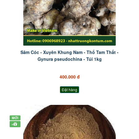
Sâm Cóc - Xuyên Khung Nam - Thổ Tam Thất -
Gynura pseudochina - Túi 1kg
400.000 đ
Đặt hàng
MỚI
+