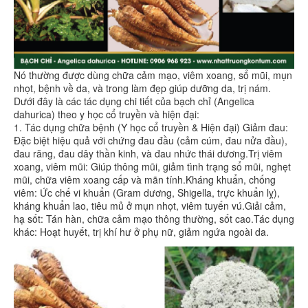
Nó thường được dùng chữa cảm mạo, viêm xoang, sổ mũi, mụn
nhọt, bệnh về da, và trong làm đẹp giúp dưỡng da, trị nám.
Dưới đây là các tác dụng chi tiết của bạch chỉ (Angelica
dahurica) theo y học cổ truyền và hiện đại:
1. Tác dụng chữa bệnh (Y học cổ truyền & Hiện đại) Giảm đau:
Đặc biệt hiệu quả với chứng đau đầu (cảm cúm, đau nửa đầu),
đau răng, đau dây thần kinh, và đau nhức thái dương.Trị viêm
xoang, viêm mũi: Giúp thông mũi, giảm tình trạng sổ mũi, nghẹt
mũi, chữa viêm xoang cấp và mãn tính.Kháng khuẩn, chống
viêm: Ức chế vi khuẩn (Gram dương, Shigella, trực khuẩn lỵ),
kháng khuẩn lao, tiêu mủ ở mụn nhọt, viêm tuyến vú.Giải cảm,
hạ sốt: Tán hàn, chữa cảm mạo thông thường, sốt cao.Tác dụng
khác: Hoạt huyết, trị khí hư ở phụ nữ, giảm ngứa ngoài da.