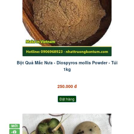
Bột Quả Mắc Nưa - Diospyros mollis Powder - Túi
1kg
250.000 đ
Đặt hàng
MỚI
+