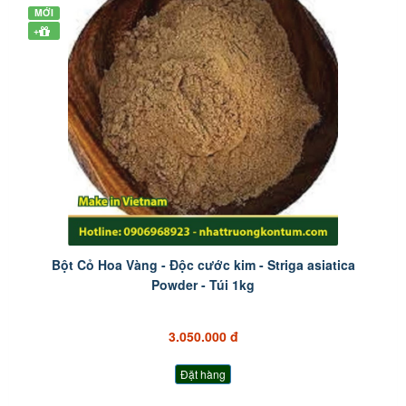
MỚI
+
Bột Cỏ Hoa Vàng - Độc cước kim - Striga asiatica
Powder - Túi 1kg
3.050.000 đ
Đặt hàng