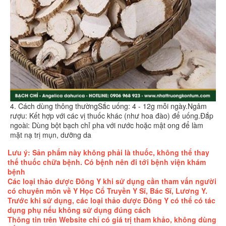
4. Cách dùng thông thườngSắc uống: 4 - 12g mỗi ngày.Ngâm
rượu: Kết hợp với các vị thuốc khác (như hoa đào) để uống.Đắp
ngoài: Dùng bột bạch chỉ pha với nước hoặc mật ong để làm
mặt nạ trị mụn, dưỡng da
Lưu ý: Sản phẩm này không phải là thuốc, không thể thay
thế thuốc chữa bệnh. Có bệnh nên đi tới bệnh viện khám
bệnh
Các loại thảo dược Đông Y khi sử dụng cần tham vấn người
có chuyên môn về Y Học Cổ Truyền Y Sĩ, Bác Sĩ, Lương Y.
Trước khi sử dụng, các loại thảo dược Đông Y có thể có tác
dụng phụ nếu không sử dụng đúng cách
Thông tin trên Website chỉ có giá trị tham khảo, không dùng