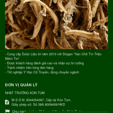
- Cung cấp Dược Liệu từ năm 2013 với Slogan "Vạn Chữ Tín Triệu
Niềm Tin"
- Được khách hàng đánh giá cao và nhận sự tin tưởng
- Trách nhiệm trên từng đơn hàng
- Tốt nghiệp Y Học Cổ Truyền, đúng chuyên ngành
ĐƠN VỊ QUẢN LÝ
NHẬT TRƯỜNG KON TUM
M.S.D.N: 8344254367, Cấp tại Kon Tum.
Giấy phép số: Số 38A.8009409/HKD
Chịu trách nhiệm:
Chủ cơ sở Nguyễn Nhật Trường