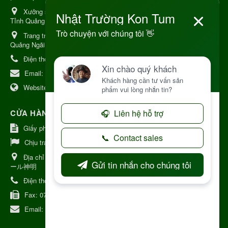
Xưởng sản xuất:
34 Lý Thường Kiệt, Tổ 6, Phường Kon Tum,
Tỉnh Quảng Ngải
Trang trại Dược Liệu Hữu Cơ:
Khu 37 Hộ Xã Măng Đen Tỉnh
Quảng Ngãi
Điện thoại:
+84 906968923
Email:
kinhdoanh@nhattruongkontum.com
Website:
https://www.nhattruongkontum.com
CỬA HÀNG GIỚI THIỆU TẠI NHẬT BẢN
Giấy phép số: 080-9475-1379
Chịu trách nhiệm:
MR THƯƠNG
Địa chỉ Nhật Bản:
日本 愛知県刈谷市神明町6丁目308番地 ファミ
ール神明
Điện thoại:
080-9475-1379
Fax:
070-9178-7979
Email:
syixl13029@yahoo.co.jp