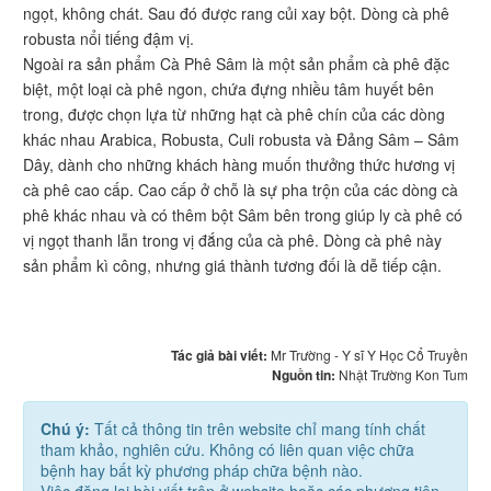
ngọt, không chát. Sau đó được rang củi xay bột. Dòng cà phê
robusta nổi tiếng đậm vị.
Ngoài ra sản phẩm Cà Phê Sâm là một sản phẩm cà phê đặc
biệt, một loại cà phê ngon, chứa đựng nhiều tâm huyết bên
trong, được chọn lựa từ những hạt cà phê chín của các dòng
khác nhau Arabica, Robusta, Culi robusta và Đảng Sâm – Sâm
Dây, dành cho những khách hàng muốn thưởng thức hương vị
cà phê cao cấp. Cao cấp ở chỗ là sự pha trộn của các dòng cà
phê khác nhau và có thêm bột Sâm bên trong giúp ly cà phê có
vị ngọt thanh lẫn trong vị đắng của cà phê. Dòng cà phê này
sản phẩm kì công, nhưng giá thành tương đối là dễ tiếp cận.
Tác giả bài viết:
Mr Trường - Y sĩ Y Học Cổ Truyền
Nguồn tin:
Nhật Trường Kon Tum
Chú ý:
Tất cả thông tin trên website chỉ mang tính chất
tham khảo, nghiên cứu. Không có liên quan việc chữa
bệnh hay bất kỳ phương pháp chữa bệnh nào.
Việc đăng lại bài viết trên ở website hoặc các phương tiện