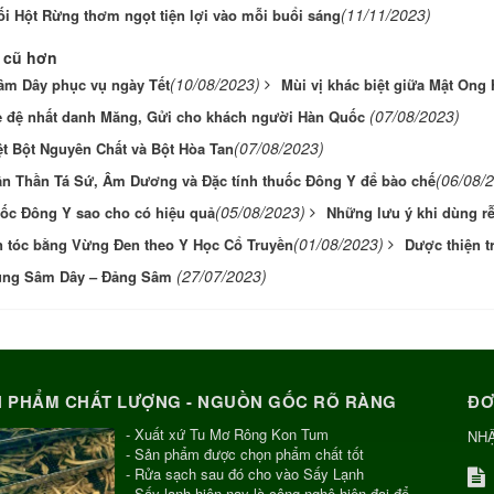
(11/11/2023)
ối Hột Rừng thơm ngọt tiện lợi vào mỗi buổi sáng
 cũ hơn
(10/08/2023)
m Dây phục vụ ngày Tết
Mùi vị khác biệt giữa Mật Ong
(07/08/2023)
 đệ nhất danh Măng, Gửi cho khách người Hàn Quốc
(07/08/2023)
ệt Bột Nguyên Chất và Bột Hòa Tan
(06/08/
n Thần Tá Sứ, Âm Dương và Đặc tính thuốc Đông Y để bào chế
(05/08/2023)
ốc Đông Y sao cho có hiệu quả
Những lưu ý khi dùng r
(01/08/2023)
 tóc bằng Vừng Đen theo Y Học Cổ Truyền
Dược thiện t
(27/07/2023)
ụng Sâm Dây – Đảng Sâm
 PHẨM CHẤT LƯỢNG - NGUỒN GỐC RÕ RÀNG
ĐƠ
- Xuất xứ Tu Mơ Rông Kon Tum
NH
- Sản phẩm được chọn phẩm chất tốt
- Rửa sạch sau đó cho vào Sấy Lạnh
- Sấy lạnh hiện nay là công nghệ hiện đại để