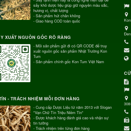
sấy khô dược liệu giúp giữ nguyên màu sắc,
hương vị, chất lượng
- Sản phẩm hút chân không
Kon
- Giao hàng COD toàn quốc
Đen
Y XUẤT NGUỒN GỐC RÕ RÀNG
- Mỗi sản phẩm gửi đi có QR CODE để truy
xuất nguồn gốc sản phẩm Nhật Trường Kon
Tum
- Sản phẩm chính gốc Kon Tum Việt Nam
CỬ
TÍN - TRÁCH NHIỆM MỖI ĐƠN HÀNG
30
- Cung cấp Dược Liệu từ năm 2013 với Slogan
"Vạn Chữ Tín Triệu Niềm Tin"
- Được khách hàng đánh giá cao và nhận sự
tin tưởng
- Trách nhiệm trên từng đơn hàng