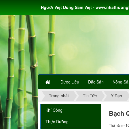
Người Việt Dùng Sâm Việt - www.nhattruon
Dược Liệu
Đặc Sản
Nông Sả
Trang nhất
Tin Tức
Y Đạo
Khí Công
Bạch Q
Thực Dưỡng
Thứ năm - 1