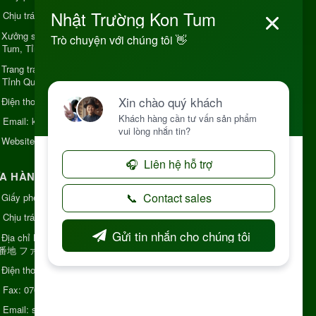
Chịu trách nhiệm:
Chủ cơ sở Nguyễn Nhật Trường
Xưởng sản xuất:
34 Lý Thường Kiệt, Tổ 6, Phường
 Tum, Tỉnh Quảng Ngải
Trang trại Dược Liệu Hữu Cơ:
Khu 37 Hộ Xã Măng
 Tỉnh Quảng Ngãi
Điện thoại:
+84 906968923
Email:
kinhdoanh@nhattruongkontum.com
Website:
https://www.nhattruongkontum.com
A HÀNG GIỚI THIỆU TẠI NHẬT BẢN
Giấy phép số: 080-9475-1379
Chịu trách nhiệm:
MR THƯƠNG
Địa chỉ Nhật Bản:
日本 愛知県刈谷市神明町6丁目
8番地 ファミール神明
Điện thoại:
080-9475-1379
Fax:
070-9178-7979
Email:
syixl13029@yahoo.co.jp