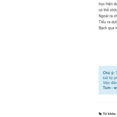
học hiện đ
có thể chữ
Ngoài ra c
Tiểu ra dư
Bạch qua t
Chú ý:
bất kỳ 
Việc đăn
Tum - 
Từ khóa: