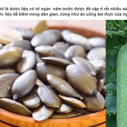
tử là dược liệu có từ ngàn năm trước được đề cập ở rất nhiều 
ợc liệu dễ kiếm trong dân gian, cũng như ăn uống ẩm thực của ng