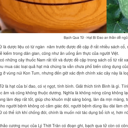
Bạch Qua Tử - Hạt Bí Đao an thần dễ ng
ử là dược liệu có từ ngàn năm trước được đề cập ở rất nhiều sách cổ
dễ kiếm trong dân gian, cũng như ăn uống ẩm thực của người Việt.
 có những cây thuốc Nam rất tốt và được đề cập trong sách cổ từ rất x
hu mua các loại quả hạt mà chúng ta vẫn chưa phổ biến công dụng của
 ở vùng núi Kon Tum, nhưng đến giờ xác định chính xác cây này là loạ
 là hạt của bí đao, có vị ngọt, tính bình. Giải thích tính Bình là gì. Tí
c âm và cũng không thuộc dương. Nghĩa là không nóng cũng không lạ
ng làm đẹp rất tốt, giúp cho khuôn mặt sáng bóng, làn da mịn màng, t
 cho người bệnh không có cảm giác đói, người bệnh dùng lâu dài làm ch
ử có thể ích khí chống đói, chính là muốn nói tác dụng bổ ích vị, hơn 
thảo cương mục của Lý Thời Trân có đoạn ghi, bạch qua tử còn có công 