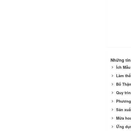
Những tin
Ích Mẫu
Làm thế
Bổ Thận
Quy trì
Phương 
Sản xuấ
Mừa hoa
Ứng dụn