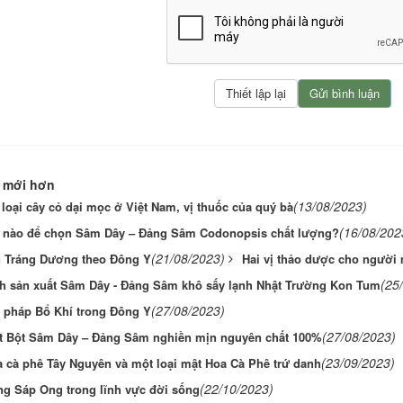
 mới hơn
(13/08/2023)
 loại cây cỏ dại mọc ở Việt Nam, vị thuốc của quý bà
(16/08/202
 nào để chọn Sâm Dây – Đảng Sâm Codonopsis chất lượng?
(21/08/2023)
 Tráng Dương theo Đông Y
Hai vị thảo dược cho người
(25
nh sản xuất Sâm Dây - Đảng Sâm khô sấy lạnh Nhật Trường Kon Tum
(27/08/2023)
pháp Bổ Khí trong Đông Y
(27/08/2023)
t Bột Sâm Dây – Đảng Sâm nghiền mịn nguyên chất 100%
(23/09/2023)
 cà phê Tây Nguyên và một loại mật Hoa Cà Phê trứ danh
(22/10/2023)
g Sáp Ong trong lĩnh vực đời sống