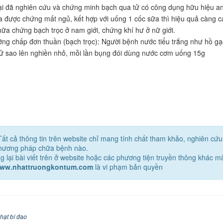
ại đã nghiên cứu và chứng minh bạch qua tử có công dụng hữu hiệu an 
a được chứng mất ngủ, kết hợp với uống 1 cốc sữa thì hiệu quả càng c
hữa chứng bạch trọc ở nam giới, chứng khí hư ở nữ giới.
ỡng chấp đơn thuần (bạch trọc): Người bệnh nước tiểu trắng như hồ gạo
ử sao lên nghiền nhỏ, mỗi lần bụng đói dùng nước cơm uống 15g
Tất cả thông tin trên website chỉ mang tính chất tham khảo, nghiên cứ
phương pháp chữa bệnh nào.
g lại bài viết trên ở website hoặc các phương tiện truyền thông khác 
www.nhattruongkontum.com
là vi phạm bản quyền
hạt bí đao