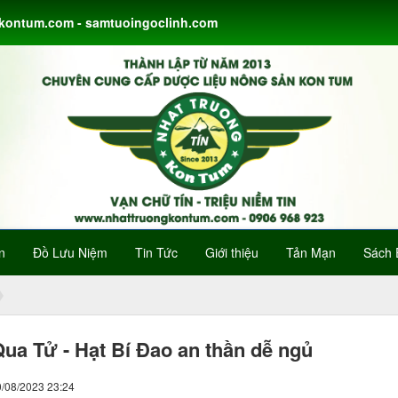
gkontum.com - samtuoingoclinh.com
n
Đồ Lưu Niệm
Tin Tức
Giới thiệu
Tản Mạn
Sách 
ua Tử - Hạt Bí Đao an thần dễ ngủ
0/08/2023 23:24