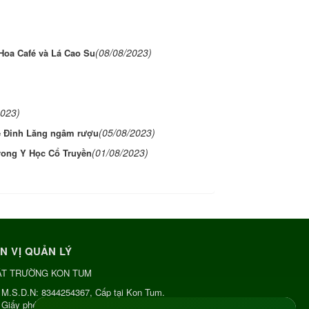
(08/08/2023)
 Hoa Café và Lá Cao Su
2023)
(05/08/2023)
ễ Đinh Lăng ngâm rượu
(01/08/2023)
rong Y Học Cổ Truyền
N VỊ QUẢN LÝ
ẬT TRƯỜNG KON TUM
M.S.D.N: 8344254367, Cấp tại Kon Tum.
Giấy phép số: Số 38A.8009409/HKD