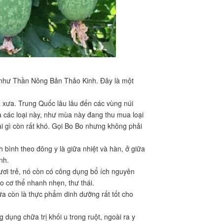
ủ
, như Thần Nông Bản Thảo Kinh. Đây là một
a xưa. Trung Quốc lâu lâu đến các vùng núi
 các loại này, như mùa này đang thu mua loại
i gì còn rất khó. Gọi Bo Bo nhưng không phải
nh bình theo đông y là giữa nhiệt và hàn, ở giữa
nh.
ươi trẻ, nó còn có công dụng bổ ích nguyên
o cơ thể nhanh nhẹn, thư thái.
nữa còn là thực phẩm dinh dưỡng rất tốt cho
dụng chữa trị khối u trong ruột, ngoài ra y