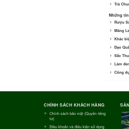
Trà Chu
Những tin
Rượu Sâ
Măng Le
Khác bi
Đạo Quâ
Sắc Thu
Làm đen
Công d
CHÍNH SÁCH KHÁCH HÀNG
SẢN
Chính sách bảo mật (Quyền riêng
tư)
Điều khoản và điều kiện sử dụng