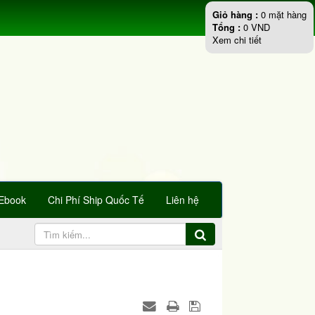
Giỏ hàng :
0
mặt hàng
Tổng :
0
VND
Xem chi tiết
Ebook
Chi Phí Ship Quốc Tế
Liên hệ