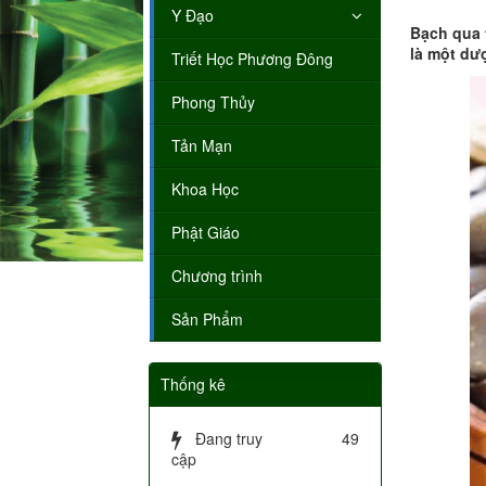
Y Đạo
Bạch qua 
là một dư
Triết Học Phương Đông
Phong Thủy
Tản Mạn
Khoa Học
Phật Giáo
Chương trình
Sản Phẩm
Thống kê
Đang truy
49
cập