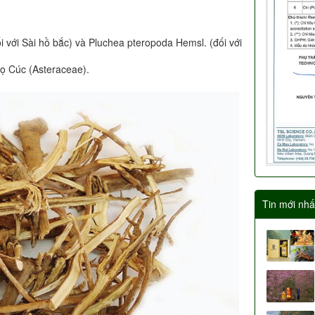
với Sài hồ bắc) và Pluchea pteropoda Hemsl. (đối với
Họ Cúc (Asteraceae).
Tin mới nhấ