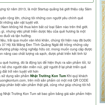
ựng từ năm 2013, là một Startup quảng bá giới thiệu cây Sâm
uyên rộng lớn, chúng tôi những con người yêu chính quê
i những sản vật tuyệt vời.
t Nam không hề thua kém bất cứ loại Sâm nào trên thế giới.
à gì, nhưng việc phát triển dược liệu của quê hương là một
o đuổi và tận hưởng.
c liệu, trải qua muôn vàn khó khăn, chúng tôi hiện nay đã bước
Khu 37 Hộ Xã Măng Đen Tỉnh Quảng Ngãi để trồng những cây
i phương pháp nông nghiệp hữu cơ, mong muốn cung cấp được
n nâng cao chất lượng và sạch, được phát triển kết tinh từ
u quê hương, đó là động lực để hiện thực ra sản phẩm tốt, từ
h kế cho người dân miền núi, giữ người ở lại phát triển quê
 đất trở nên tuyệt vời hơn
ựa sử dụng sản phẩm
Nhật Trường Kon Tum
Khi quý khách
truongkontum.com, trên mỗi sản phẩm có một mã QR CODE
giúp phân biệt sản phẩm thật giả, cũng như giúp chúng tôi hỗ
àng Nhật Trường Kon Tum sẽ bao gồm bảng giá sản phẩm hiện