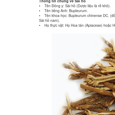
Thông tin chung về Sài hồ
• Tên Đông y: Sài hồ (Dược liệu là rễ khô).
• Tên tiếng Anh: Bupleurum.
• Tên khoa học: Bupleurum chinense DC. (đối 
Sài hồ nam).
• Họ thực vật: Họ Hoa tán (Apiaceae) hoặc 