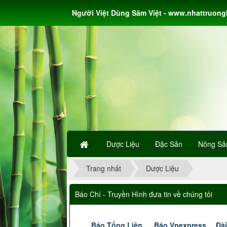
Người Việt Dùng Sâm Việt - www.nhattruon
Dược Liệu
Đặc Sản
Nông Sả
Trang nhất
Dược Liệu
Báo Chí - Truyền Hình đưa tin về chúng tôi
Báo Tổng Liên
Báo Vnexpress
Đài