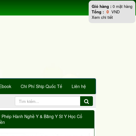
Giỏ hàng :
0
mặt hàng
Tổng :
0
VND
Xem chi tiết
Ebook
Chi Phí Ship Quốc Tế
Liên hệ
y Phép Hành Nghề Y & Bằng Y Sĩ Y Học Cổ
yền