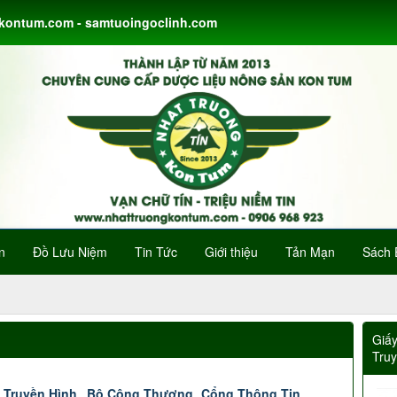
gkontum.com - samtuoingoclinh.com
n
Đồ Lưu Niệm
Tin Tức
Giới thiệu
Tản Mạn
Sách 
Giấ
Tru
 Truyền Hình
Bộ Công Thương
Cổng Thông Tin