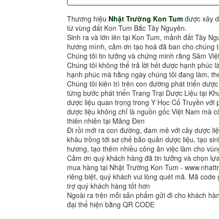
Thương hiệu
Nhật Trường Kon Tum
được xây d
từ vùng đất Kon Tum Bắc Tây Nguyên.
Sinh ra và lớn lên tại Kon Tum, mảnh đất Tây Ng
hương mình, cảm ơn tạo hoá đã ban cho chúng tô
Chúng tôi tin tưởng và chứng minh rằng Sâm Việ
Chúng tôi không thể trả lời hết được hạnh phúc l
hạnh phúc mà hằng ngày chúng tôi đang làm, the
Chúng tôi kiên trì trên con đường phát triển dượ
từng bước phát triển Trang Trại Dược Liệu tại 
dược liệu quan trọng trong Y Học Cổ Truyền vớ
dược liệu không chỉ là nguồn gốc Việt Nam mà cò
thiên nhiên tại Măng Đen
Đi rồi mới ra con đường, đam mê với cây dược liệ
khâu trồng tới sơ chế bảo quản dược liệu, tạo sin
hương, tạo thêm nhiều công ăn việc làm cho vùng
Cảm ơn quý khách hàng đã tin tưởng và chọn l
mua hàng tại Nhật Trường Kon Tum - www.nhat
riêng biệt, quý khách vui lòng quét mã. Mã code 
trợ quý khách hàng tốt hơn
Ngoài ra trên mỗi sản phẩm gửi đi cho khách h
đại thể hiện bằng QR CODE