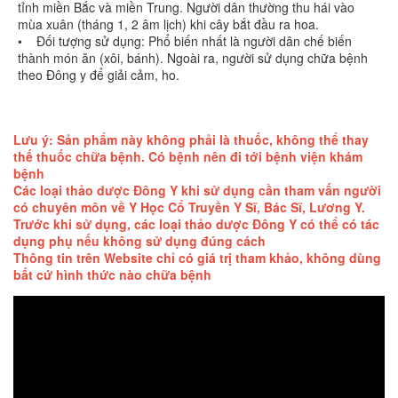
tỉnh miền Bắc và miền Trung. Người dân thường thu hái vào
mùa xuân (tháng 1, 2 âm lịch) khi cây bắt đầu ra hoa.
• Đối tượng sử dụng: Phổ biến nhất là người dân chế biến
thành món ăn (xôi, bánh). Ngoài ra, người sử dụng chữa bệnh
theo Đông y để giải cảm, ho.
Lưu ý: Sản phẩm này không phải là thuốc, không thể thay
thế thuốc chữa bệnh. Có bệnh nên đi tới bệnh viện khám
bệnh
Các loại thảo dược Đông Y khi sử dụng cần tham vấn người
có chuyên môn về Y Học Cổ Truyền Y Sĩ, Bác Sĩ, Lương Y.
Trước khi sử dụng, các loại thảo dược Đông Y có thể có tác
dụng phụ nếu không sử dụng đúng cách
Thông tin trên Website chỉ có giá trị tham khảo, không dùng
bất cứ hình thức nào chữa bệnh