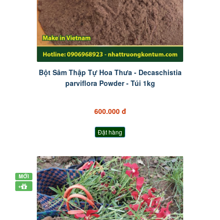
Bột Sâm Thập Tự Hoa Thưa - Decaschistia
parviflora Powder - Túi 1kg
600.000 đ
Đặt hàng
MỚI
+