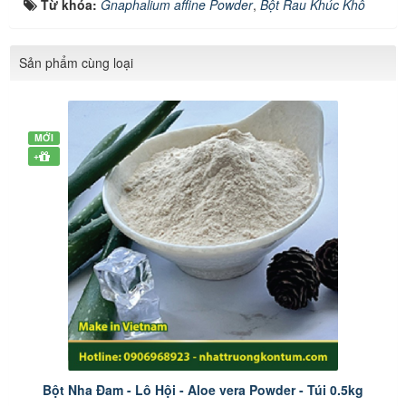
Từ khóa:
Gnaphalium affine Powder
,
Bột Rau Khúc Khô
Sản phẩm cùng loại
MỚI
+
Bột Nha Đam - Lô Hội - Aloe vera Powder - Túi 0.5kg