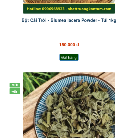
Bột Cải Trời - Blumea lacera Powder - Túi 1kg
150.000 đ
Đặt hàng
MỚI
+