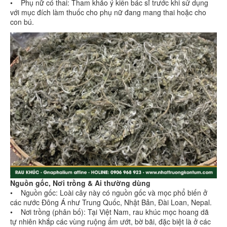
• Phụ nữ có thai: Tham khảo ý kiến bác sĩ trước khi sử dụng
với mục đích làm thuốc cho phụ nữ đang mang thai hoặc cho
con bú.
Nguồn gốc, Nơi trồng & Ai thường dùng
• Nguồn gốc: Loài cây này có nguồn gốc và mọc phổ biến ở
các nước Đông Á như Trung Quốc, Nhật Bản, Đài Loan, Nepal.
• Nơi trồng (phân bố): Tại Việt Nam, rau khúc mọc hoang dã
tự nhiên khắp các vùng ruộng ẩm ướt, bờ bãi, đặc biệt là ở các