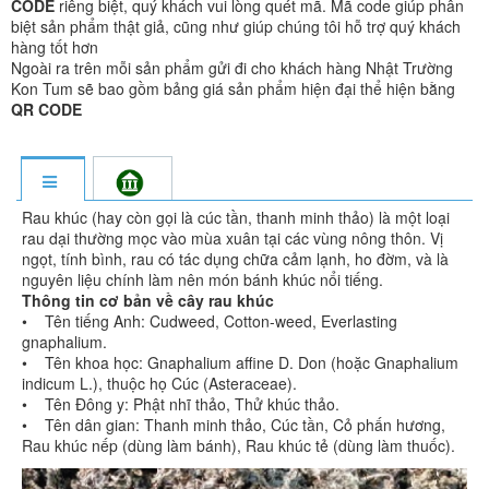
CODE
riêng biệt, quý khách vui lòng quét mã. Mã code giúp phân
biệt sản phẩm thật giả, cũng như giúp chúng tôi hỗ trợ quý khách
hàng tốt hơn
Ngoài ra trên mỗi sản phẩm gửi đi cho khách hàng Nhật Trường
Kon Tum sẽ bao gồm bảng giá sản phẩm hiện đại thể hiện bằng
QR CODE
Rau khúc (hay còn gọi là cúc tần, thanh minh thảo) là một loại
rau dại thường mọc vào mùa xuân tại các vùng nông thôn. Vị
ngọt, tính bình, rau có tác dụng chữa cảm lạnh, ho đờm, và là
nguyên liệu chính làm nên món bánh khúc nổi tiếng.
Thông tin cơ bản về cây rau khúc
• Tên tiếng Anh: Cudweed, Cotton-weed, Everlasting
gnaphalium.
• Tên khoa học: Gnaphalium affine D. Don (hoặc Gnaphalium
indicum L.), thuộc họ Cúc (Asteraceae).
• Tên Đông y: Phật nhĩ thảo, Thử khúc thảo.
• Tên dân gian: Thanh minh thảo, Cúc tần, Cỏ phấn hương,
Rau khúc nếp (dùng làm bánh), Rau khúc tẻ (dùng làm thuốc).