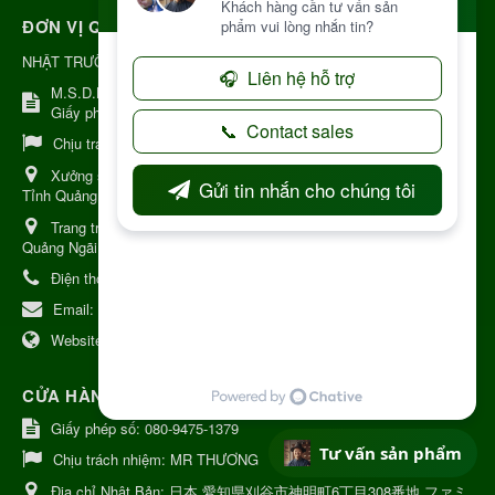
ĐƠN VỊ QUẢN LÝ
NHẬT TRƯỜNG KON TUM
M.S.D.N: 8344254367, Cấp tại Kon Tum.
Giấy phép số: Số 38A.8009409/HKD
Chịu trách nhiệm:
Chủ cơ sở Nguyễn Nhật Trường
Xưởng sản xuất:
34 Lý Thường Kiệt, Tổ 6, Phường Kon Tum,
Tỉnh Quảng Ngải
Trang trại Dược Liệu Hữu Cơ:
Khu 37 Hộ Xã Măng Đen Tỉnh
Quảng Ngãi
Điện thoại:
+84 906968923
Email:
kinhdoanh@nhattruongkontum.com
Website:
https://www.nhattruongkontum.com
CỬA HÀNG GIỚI THIỆU TẠI NHẬT BẢN
Giấy phép số: 080-9475-1379
Tư vấn sản phẩm
Chịu trách nhiệm:
MR THƯƠNG
Địa chỉ Nhật Bản:
日本 愛知県刈谷市神明町6丁目308番地 ファミ