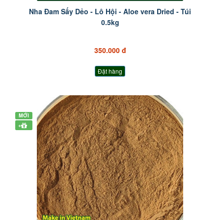
Nha Đam Sấy Dẻo - Lô Hội - Aloe vera Dried - Túi
0.5kg
350.000 đ
Đặt hàng
MỚI
+