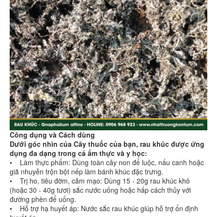
Công dụng và Cách dùng
Dưới góc nhìn của Cây thuốc của bạn, rau khúc được ứng
dụng đa dạng trong cả ẩm thực và y học:
• Làm thực phẩm: Dùng toàn cây non để luộc, nấu canh hoặc
giã nhuyễn trộn bột nếp làm bánh khúc đặc trưng.
• Trị ho, tiêu đờm, cảm mạo: Dùng 15 - 20g rau khúc khô
(hoặc 30 - 40g tươi) sắc nước uống hoặc hấp cách thủy với
đường phèn để uống.
• Hỗ trợ hạ huyết áp: Nước sắc rau khúc giúp hỗ trợ ổn định