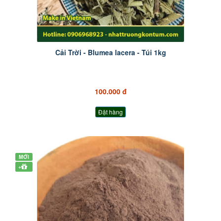
Cải Trời - Blumea lacera - Túi 1kg
100.000 đ
Đặt hàng
MỚI
+