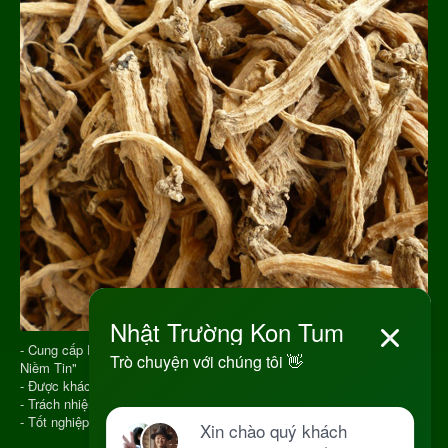
- Cung cấp Dược Liệu từ năm 2013 với Slogan "Vạn Chữ Tín Triệu
Niềm Tin"
- Được khách hàng đánh giá cao và nhận sự tin tưởng
- Trách nhiệm trên từng đơn hàng
- Tốt nghiệp Y Học Cổ Truyền, đúng chuyên ngành