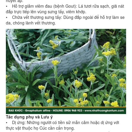
huyết áp.
• Hỗ trợ giảm viêm đau (bệnh Gout): Lá tươi rửa sạch, giã nát
đắp trực tiếp lên vùng sưng tấy, viêm khớp.
• Chữa vết thương sưng tấy: Dùng đắp ngoài để hỗ trợ làm se
da, chóng lành vết thương.
Tác dụng phụ và Lưu ý
• Dị ứng: Những người có tiền sử mẫn cảm hoặc dị ứng với
thực vật thuộc họ Cúc cần cẩn trọng.